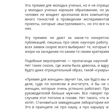
Эта премия для молодых ученых, но я не отриц
у молодых ученых хорошее образование, но у
человек не владеет арсеналом всех компьютер
много тонкостей в проведении эксперименто
проекты, которые «выстреливают», но это все н
них.
Эту премию не дают за какое-то конкретно
публикаций, пишешь про свою научную работу. 
всех заявок скорее всего выбирают те, которые
жюри на заседании по каким-то своим критери
Подобные мероприятия — пропаганда научной к
Нет таких сказок, где жила-была девочка, и вдр
будто даже отрицательный образ, такой «сухарь
«Премия для женщин» звучит так, как будто мы н
деле, судя по коллегам в институте, я бы не
женщин, которые очень успешно работают. При
руководителей больше мужчин. Все говорят про
случаев этот потолок в голове. Нет такого, что
хотят. Становиться заведующим лаборатории ил
Это в принципе не про науку, а про карьеру 