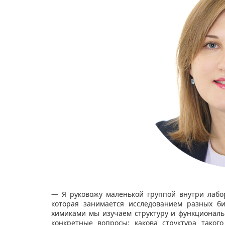
— Я руковожу маленькой группой внутри лабор
которая занимается исследованием разных би
химиками мы изучаем структуру и функциональн
конкретные вопросы: какова структура таког