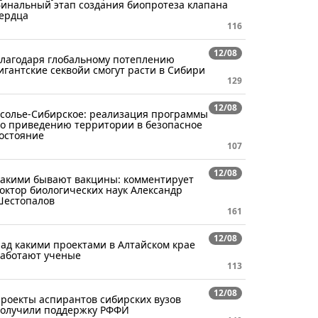
инальный этап создания биопротеза клапана
ердца
116
12/08
лагодаря глобальному потеплению
игантские секвойи смогут расти в Сибири
129
12/08
солье-Сибирское: реализация программы
о приведению территории в безопасное
остояние
107
12/08
акими бывают вакцины: комментирует
октор биологических наук Александр
естопалов
161
12/08
ад какими проектами в Алтайском крае
аботают ученые
113
12/08
роекты аспирантов сибирских вузов
олучили поддержку РФФИ