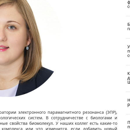
ф
с
Б
г
У
п
с
К
д
Ш
Н
р
атории электронного парамагнитного резонанса (ЭПР),
ологических систем. В сотрудничестве с биологами и
П
ые свойства биомолекул. У наших коллег есть какие-то
п
о комплекса или что изменится, если добавить новый