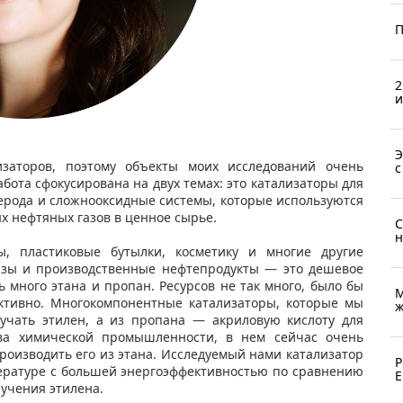
П
2
и
Э
аторов, поэтому объекты моих исследований очень
с
бота сфокусирована на двух темах: это катализаторы для
ерода и сложнооксидные системы, которые используются
х нефтяных газов в ценное сырье.
С
н
, пластиковые бутылки, косметику и многие другие
зы и производственные нефтепродукты — это дешевое
ь много этана и пропан. Ресурсов не так много, было бы
М
ктивно. Многокомпонентные катализаторы, которые мы
ж
лучать этилен, а из пропана — акриловую кислоту для
ва химической промышленности, в нем сейчас очень
роизводить его из этана. Исследуемый нами катализатор
Р
ературе с большей энергоэффективностью по сравнению
Е
учения этилена.