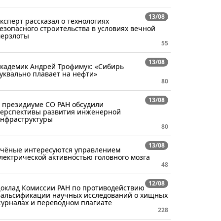
13/08
ксперт рассказал о технологиях
езопасного строительства в условиях вечной
ерзлоты
55
13/08
кадемик Андрей Трофимук: «Сибирь
уквально плавает на нефти»
80
13/08
 президиуме СО РАН обсудили
ерспективы развития инженерной
нфраструктуры
80
13/08
чёные интересуются управлением
лектрической активностью головного мозга
48
12/08
оклад Комиссии РАН по противодействию
альсификации научных исследований о хищных
урналах и переводном плагиате
228