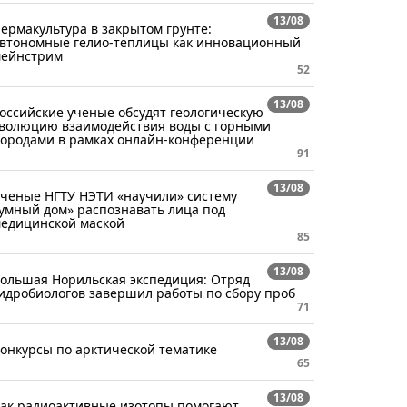
13/08
ермакультура в закрытом грунте:
втономные гелио-теплицы как инновационный
ейнстрим
52
13/08
оссийские ученые обсудят геологическую
волюцию взаимодействия воды с горными
ородами в рамках онлайн-конференции
91
13/08
ченые НГТУ НЭТИ «научили» систему
умный дом» распознавать лица под
едицинской маской
85
13/08
ольшая Норильская экспедиция: Отряд
идробиологов завершил работы по сбору проб
71
13/08
онкурсы по арктической тематике
65
13/08
ак радиоактивные изотопы помогают