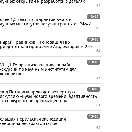
аучных открытий и разработок в деталях"
74
13/08
олее 1,5 тысяч аспирантов вузов и
аучных институтов получат гранты от РФФИ
95
13/08
ндрей Травников: «Реновация НГУ
риоритетна в программе Академгородок 2.0»
64
13/08
УНЦ НГУ организовал цикл онлайн-
кскурсий по научным институтам для
кольников
75
13/08
онд Потанина проведёт экспертную
искуссию «Вузы нового времени: адаптивность
ак конкурентное преимущество»
61
13/08
ольшая Норильская экспедиция
авершила несколько этапов
62