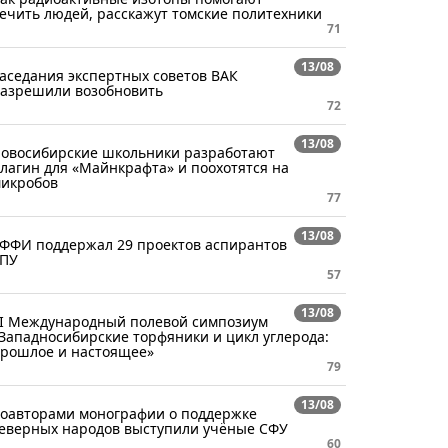
ечить людей, расскажут томские политехники
71
13/08
аседания экспертных советов ВАК
азрешили возобновить
72
13/08
овосибирские школьники разработают
лагин для «Майнкрафта» и поохотятся на
икробов
77
13/08
ФФИ поддержал 29 проектов аспирантов
ПУ
57
13/08
I Международный полевой симпозиум
Западносибирские торфяники и цикл углерода:
рошлое и настоящее»
79
13/08
оавторами монографии о поддержке
еверных народов выступили учёные СФУ
60