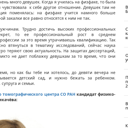
чень много девушек. Когда я училась на физфаке, то была
В
и чувствовала к себе другое отношение. Девушек там не
Б
уация поменялась: на физфаке учится намного больше
й закалки все равно относятся к ним не так.
жчинам. Трудно достичь высоких профессиональных
С
к
екрет, то ее профессиональный рост в среднем
к
профессии за это время утрачиваешь квалификацию. Так
жно втянуться в тематику исследований, сейчас наука
ро теряют свою актуальность. На защитах диссертаций,
О
икто не дает поблажку девушкам за то время, что они
у
мя, но как бы тебе ни хотелось, до девяти вечера не
П
ывается детский сад, и нужно бежать за ребенком.
п
 супруга и семьи.
2
 томографического центра СО РАН
кандидат физико-
мкачёва:
В
п
К