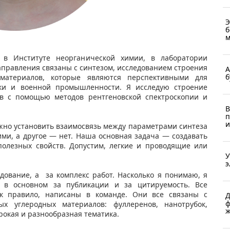
Э
б
м
в Институте неорганической химии, в лаборатории
правления связаны с синтезом, исследованием строения
А
б
материалов, которые являются перспективными для
ники и военной промышленности. Я исследую строение
ов с помощью методов рентгеновской спектроскопии и
В
п
и
ужно установить взаимосвязь между параметрами синтеза
ими, а другое — нет. Наша основная задача — создавать
полезных свойств. Допустим, легкие и проводящие или
У
э
дование, а за комплекс работ. Насколько я понимаю, я
 в основном за публикации и за цитируемость. Все
к правило, написаны в команде. Они все связаны с
Д
ф
х углеродных материалов: фуллеренов, нанотрубок,
ж
рокая и разнообразная тематика.