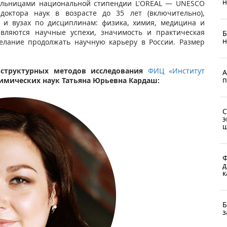
н
тельницами национальной стипендии L'OREAL — UNESCO
октора наук в возрасте до 35 лет (включительно),
 и вузах по дисциплинам: физика, химия, медицина и
являются научные успехи, значимость и практическая
Б
н
елание продолжать научную карьеру в России. Размер
структурных методов исследования
ФИЦ «Институт
А
п
имических наук Татьяна Юрьевна Кардаш:
С
э
ш
Ф
д
к
Б
з