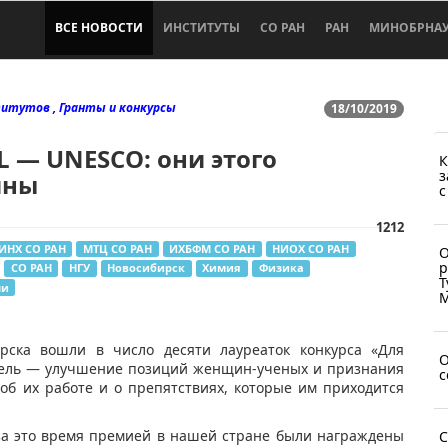
ВСЕ НОВОСТИ
ИНСТИТУТЫ
СО РАН
РАН
МИНОБРНА
итутов , Гранты и конкурсы
18/10/2019
L — UNESCO: они этого
К
з
йны
с
1212
ИНХ СО РАН
МТЦ СО РАН
ИХБФМ СО РАН
НИОХ СО РАН
О
р
СО РАН
НГУ
Новосибирск
Химия
Физика
Т
ни
М
рска вошли в число десяти лауреаток конкурса «Для
О
 цель — улучшение позиций женщин-ученых и признания
с
об их работе и о препятствиях, которые им приходится
 за это время премией в нашей стране были награждены
С