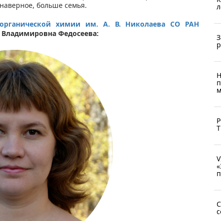
наверное, больше семья.
л
еорганической химии им. А. В. Николаева СО РАН
 Владимировна Федосеева:
З
р
Н
п
м
Р
Т
V
«
п
C
с