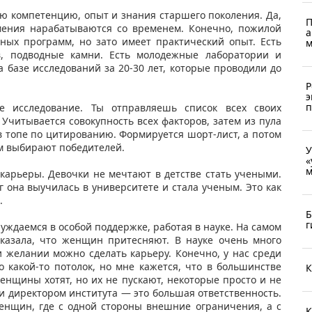
аю компетенцию, опыт и знания старшего поколения. Да,
П
мения нарабатываются со временем. Конечно, пожилой
а
ных программ, но зато имеет практический опыт. Есть
м
в, подводные камни. Есть молодежные лаборатории и
а базе исследований за 20-30 лет, которые проводили до
Р
э
п
е исследование. Ты отправляешь список всех своих
Учитывается совокупность всех факторов, затем из пула
 в топе по цитированию. Формируется шорт-лист, а потом
ям выбирают победителей.
У
«
м
арьеры. Девочки не мечтают в детстве стать учеными.
уг она выучилась в университете и стала ученым. Это как
».
Б
г
уждаемся в особой поддержке, работая в науке. На самом
 сказала, что женщин притесняют. В науке очень много
 желании можно сделать карьеру. Конечно, у нас среди
 какой-то потолок, но мне кажется, что в большинстве
К
 женщины хотят, но их не пускают, некоторые просто и не
и директором института — это большая ответственность.
женщин, где с одной стороны внешние ограничения, а с
К