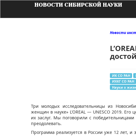
НОВОСТИ СИБИРСКОЙ НАУКИ
Новости инст
L’OREA
досто
ИК СО РАН
ИХКГ СО РАН
Науки о жиз
Три молодых исследовательницы из Новосиби
женщин в науке» L’OREAL — UNESCO 2019. Его
их заслуг. Мы поговорили с победительницами 
преодолевать.
Программа реализуется в России уже 12 лет, и