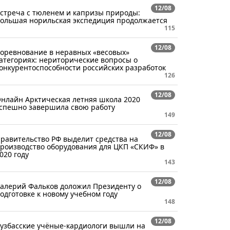
12/08
стреча с тюленем и капризы природы:
ольшая норильская экспедиция продолжается
115
12/08
оревнование в неравных «весовых»
атегориях: нериторические вопросы о
онкурентоспособности российских разработок
126
12/08
нлайн Арктическая летняя школа 2020
спешно завершила свою работу
149
12/08
равительство РФ выделит средства на
роизводство оборудования для ЦКП «СКИФ» в
020 году
143
12/08
алерий Фальков доложил Президенту о
одготовке к новому учебном году
148
12/08
узбасские учёные-кардиологи вышли на