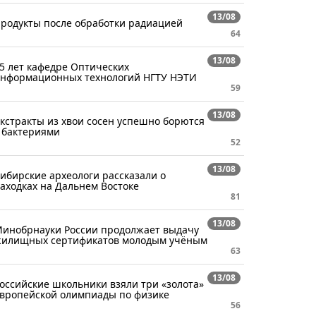
13/08
родукты после обработки радиацией
64
13/08
5 лет кафедре Оптических
нформационных технологий НГТУ НЭТИ
59
13/08
кстракты из хвои сосен успешно борются
 бактериями
52
13/08
ибирские археологи рассказали о
аходках на Дальнем Востоке
81
13/08
инобрнауки России продолжает выдачу
илищных сертификатов молодым учёным
63
13/08
оссийские школьники взяли три «золота»
вропейской олимпиады по физике
56