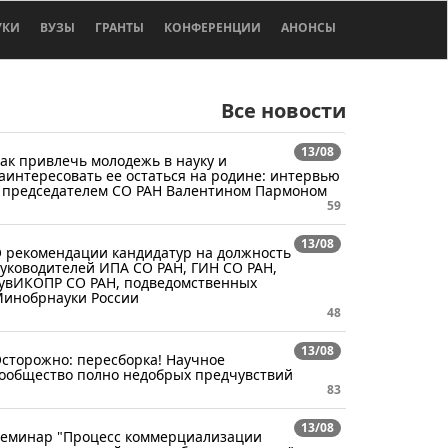
УКИ
ВУЗЫ
ГРАНТЫ
КОНФЕРЕНЦИИ
АНОНСЫ
Все новости
13/08
ак привлечь молодежь в науку и
аинтересовать ее остаться на родине: интервью
 председателем СО РАН Валентином Пармоном
59
13/08
 рекомендации кандидатур на должность
уководителей ИПА СО РАН, ГИН СО РАН,
увИКОПР СО РАН, подведомственных
инобрнауки России
48
13/08
сторожно: пересборка! Научное
ообщество полно недобрых предчувствий
83
13/08
еминар "Процесс коммерциализации