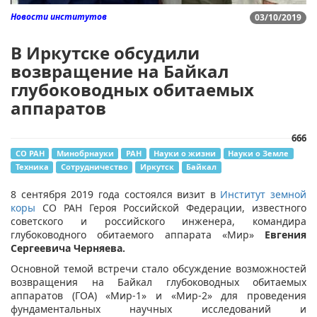
Новости институтов
03/10/2019
В Иркутске обсудили
возвращение на Байкал
глубоководных обитаемых
аппаратов
666
СО РАН
Минобрнауки
РАН
Науки о жизни
Науки о Земле
Техника
Сотрудничество
Иркутск
Байкал
8 сентября 2019 года состоялся визит в
Институт земной
коры
СО РАН Героя Российской Федерации, известного
советского и российского инженера, командира
глубоководного обитаемого аппарата «Мир»
Евгения
Сергеевича Черняева.
Основной темой встречи стало обсуждение возможностей
возвращения на Байкал глубоководных обитаемых
аппаратов (ГОА) «Мир-1» и «Мир-2» для проведения
фундаментальных научных исследований и