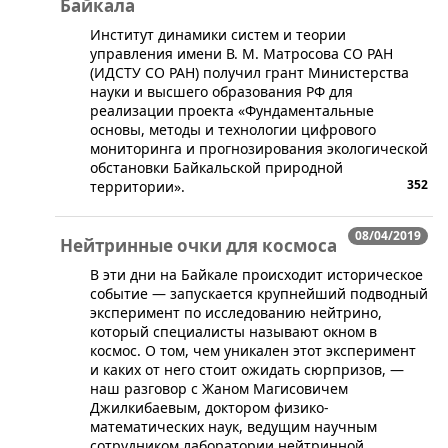
Байкала
​​Институт динамики систем и теории
управления имени В. М. Матросова СО РАН
(ИДСТУ СО РАН) получил грант Министерства
науки и высшего образования РФ для
реализации проекта «Фундаментальные
основы, методы и технологии цифрового
мониторинга и прогнозирования экологической
обстановки Байкальской природной
352
территории».
08/04/2019
Нейтринные очки для космоса
​В эти дни на Байкале происходит историческое
событие — запускается крупнейший подводный
эксперимент по исследованию нейтрино,
который специалисты называют окном в
космос. О том, чем уникален этот эксперимент
и каких от него стоит ожидать сюрпризов, —
наш разговор с Жаном Магисовичем
Джилкибаевым, доктором физико-
математических наук, ведущим научным
сотрудником лаборатории нейтринной