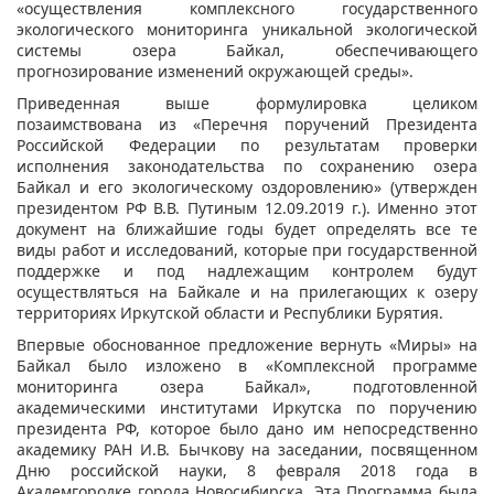
«осуществления комплексного государственного
экологического мониторинга уникальной экологической
системы озера Байкал, обеспечивающего
прогнозирование изменений окружающей среды».
Приведенная выше формулировка целиком
позаимствована из «Перечня поручений Президента
Российской Федерации по результатам проверки
исполнения законодательства по сохранению озера
Байкал и его экологическому оздоровлению» (утвержден
президентом РФ В.В. Путиным 12.09.2019 г.). Именно этот
документ на ближайшие годы будет определять все те
виды работ и исследований, которые при государственной
поддержке и под надлежащим контролем будут
осуществляться на Байкале и на прилегающих к озеру
территориях Иркутской области и Республики Бурятия.
Впервые обоснованное предложение вернуть «Миры» на
Байкал было изложено в «Комплексной программе
мониторинга озера Байкал», подготовленной
академическими институтами Иркутска по поручению
президента РФ, которое было дано им непосредственно
академику РАН И.В. Бычкову на заседании, посвященном
Дню российской науки, 8 февраля 2018 года в
Академгородке города Новосибирска. Эта Программа была