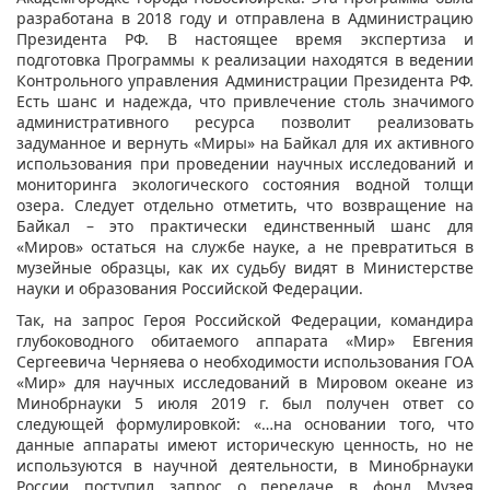
разработана в 2018 году и отправлена в Администрацию
Президента РФ. В настоящее время экспертиза и
подготовка Программы к реализации находятся в ведении
Контрольного управления Администрации Президента РФ.
Есть шанс и надежда, что привлечение столь значимого
административного ресурса позволит реализовать
задуманное и вернуть «Миры» на Байкал для их активного
использования при проведении научных исследований и
мониторинга экологического состояния водной толщи
озера. Следует отдельно отметить, что возвращение на
Байкал – это практически единственный шанс для
«Миров» остаться на службе науке, а не превратиться в
музейные образцы, как их судьбу видят в Министерстве
науки и образования Российской Федерации.
Так, на запрос Героя Российской Федерации, командира
глубоководного обитаемого аппарата «Мир» Евгения
Сергеевича Черняева о необходимости использования ГОА
«Мир» для научных исследований в Мировом океане из
Минобрнауки 5 июля 2019 г. был получен ответ со
следующей формулировкой: «…на основании того, что
данные аппараты имеют историческую ценность, но не
используются в научной деятельности, в Минобрнауки
России поступил запрос о передаче в фонд Музея