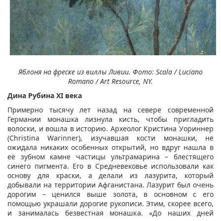
Яблоня на фреске из виллы Ливии. Фото: Scala / Luciano
Romano / Art Resource, NY.
Дина Рубина XI века
Примерно тысячу лет назад на севере современной
Германии монашка лизнула кисть, чтобы пригладить
волоски, и вошла в историю. Археолог Кристина Уориннер
(Christina Warinner), изучавшая кости монашки, не
ожидала никаких особенных открытий, но вдруг нашла в
её зубном камне частицы ультрамарина – блестящего
синего пигмента. Его в Средневековье использовали как
основу для краски, а делали из лазурита, который
добывали на территории Афганистана. Лазурит был очень
дорогим – ценился выше золота, в основном с его
помощью украшали дорогие рукописи. Этим, скорее всего,
и занималась безвестная монашка. «До наших дней