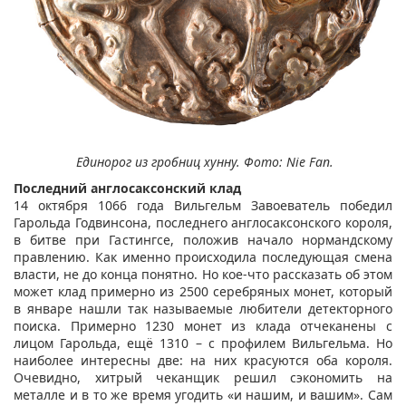
Единорог из гробниц хунну. Фото: Nie Fan.
Последний англосаксонский клад
14 октября 1066 года Вильгельм Завоеватель победил
Гарольда Годвинсона, последнего англосаксонского короля,
в битве при Гастингсе, положив начало нормандскому
правлению. Как именно происходила последующая смена
власти, не до конца понятно. Но кое-что рассказать об этом
может клад примерно из 2500 серебряных монет, который
в январе нашли так называемые любители детекторного
поиска. Примерно 1230 монет из клада отчеканены с
лицом Гарольда, ещё 1310 – с профилем Вильгельма. Но
наиболее интересны две: на них красуются оба короля.
Очевидно, хитрый чеканщик решил сэкономить на
металле и в то же время угодить «и нашим, и вашим». Сам