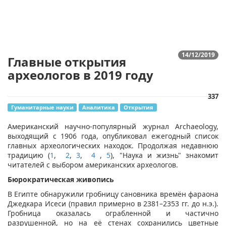
14/12/2019
Главные открытия
археологов в 2019 году
337
Гуманитарные науки
Аналитика
Открытия
Американский научно-популярный журнал Archaeology,
выходящий с 1906 года, опубликовал ежегодный список
главных археологических находок. Продолжая недавнюю
традицию (
1
,
2
,
3
,
4
,
5
), "Наука и жизнь" знакомит
читателей с выбором американских археологов.
Бюрократическая живопись
В Египте обнаружили гробницу сановника времён фараона
Джедкара Исеси (правил примерно в 2381–2353 гг. до н.э.).
Гробница оказалась ограбленной и частично
разрушенной, но на её стенах сохранились цветные