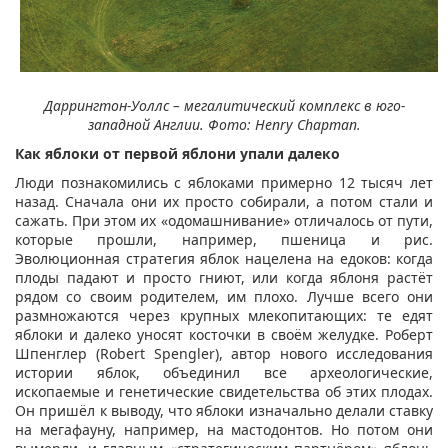
Даррингтон-Уоллс – мегалитический комплекс в юго-
западной Англии. Фото: Henry Chapman.
Как яблоки от первой яблони упали далеко
Люди познакомились с яблоками примерно 12 тысяч лет
назад. Сначала они их просто собирали, а потом стали и
сажать. При этом их «одомашнивание» отличалось от пути,
которые прошли, например, пшеница и рис.
Эволюционная стратегия яблок нацелена на едоков: когда
плоды падают и просто гниют, или когда яблоня растёт
рядом со своим родителем, им плохо. Лучше всего они
размножаются через крупных млекопитающих: те едят
яблоки и далеко уносят косточки в своём желудке. Роберт
Шпенглер (Robert Spengler), автор нового исследования
истории яблок, объединил все археологические,
ископаемые и генетические свидетельства об этих плодах.
Он пришёл к выводу, что яблоки изначально делали ставку
на мегафауну, например, на мастодонтов. Но потом они