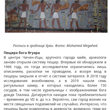
Росписи в гробнице Хуви. Фото: Mohamed Megahed.
Пещера бога Ягуара
В центре Чичен-Ицы, крупного города майя, археологи
заново открыли систему пещер. Впервые её обнаружили в
1966 году, но тогда исследователи ограничились лишь
описанием, раскопки не проводили, а вскоре вход в
пещеры закрыли и отчёт о системе затерялся. В 2018 году
исследования возобновили, а в 2019 нашли семь
ритуальных камер, в которых находились более 150
сосудов, в том числе курильницы с изображениями бога
дождя Тлалока. Датируются находки пока приблизительно
– временем до VII в. до н.э. Вероятно, сам город возник на
месте священных подземелий не случайно. Интересно, что
пещеры были осквернены в древности, возможно, теми же