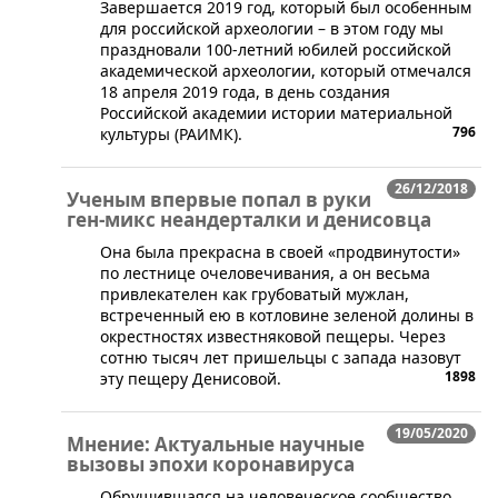
​Завершается 2019 год, который был особенным
для российской археологии – в этом году мы
праздновали 100-летний юбилей российской
академической археологии, который отмечался
18 апреля 2019 года, в день создания
Российской академии истории материальной
796
культуры (РАИМК).
26/12/2018
Ученым впервые попал в руки
ген-микс неандерталки и денисовца
​Она была прекрасна в своей «продвинутости»
по лестнице очеловечивания, а он весьма
привлекателен как грубоватый мужлан,
встреченный ею в котловине зеленой долины в
окрестностях известняковой пещеры. Через
сотню тысяч лет пришельцы с запада назовут
1898
эту пещеру Денисовой.
19/05/2020
Мнение: Актуальные научные
вызовы эпохи коронавируса
Обрушившаяся на человеческое сообщество