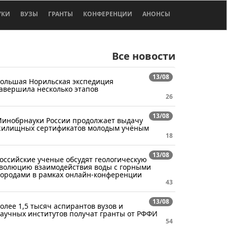
УКИ
ВУЗЫ
ГРАНТЫ
КОНФЕРЕНЦИИ
АНОНСЫ
Все новости
13/08
ольшая Норильская экспедиция
авершила несколько этапов
26
13/08
инобрнауки России продолжает выдачу
илищных сертификатов молодым учёным
18
13/08
оссийские ученые обсудят геологическую
волюцию взаимодействия воды с горными
ородами в рамках онлайн-конференции
43
13/08
олее 1,5 тысяч аспирантов вузов и
аучных институтов получат гранты от РФФИ
54