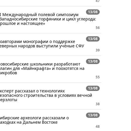
47
13/08
I Международный полевой симпозиум
Западносибирские торфяники и цикл углерода:
рошлое и настоящее»
56
13/08
оавторами монографии о поддержке
еверных народов выступили учёные СФУ
39
13/08
овосибирские школьники разработают
лагин для «Майнкрафта» и поохотятся на
икробов
55
13/08
ксперт рассказал о технологиях
езопасного строительства в условиях вечной
ерзлоты
38
13/08
ибирские археологи рассказали о
аходках на Дальнем Востоке
48