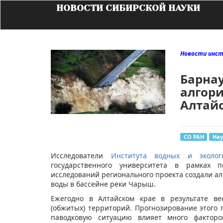
НОВОСТИ СИБИРСКОЙ НАУКИ
Новости инс
Барна
алгори
Алтай
СО РАН
Нау
​Исследователи
Института водных и эколо
государственного университета в рамках 
исследований регионального проекта создали а
воды в бассейне реки Чарыш.
Ежегодно в Алтайском крае в результате ве
(обжитых) территорий. Прогнозирование этого
паводковую ситуацию влияет много факторов