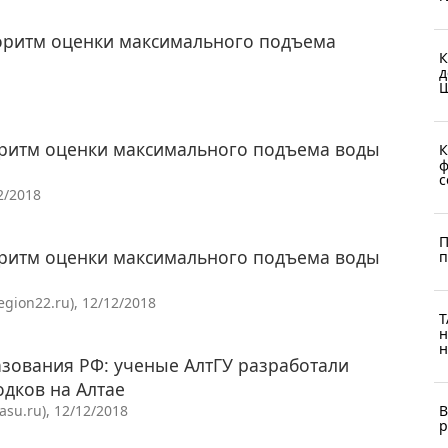
горитм оценки максимального подъема
К
д
Ш
оритм оценки максимального подъема воды
К
ф
с
2/2018
П
оритм оценки максимального подъема воды
п
gion22.ru), 12/12/2018
Т
н
н
зования РФ: ученые АлтГУ разработали
дков на Алтае
В
su.ru), 12/12/2018
р