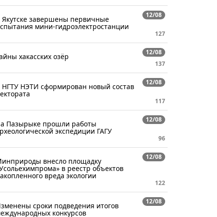
12/08
 Якутске завершены первичные
спытания мини-гидроэлектростанции
127
12/08
айны хакасских озёр
137
12/08
 НГТУ НЭТИ сформирован новый состав
ектората
117
12/08
а Пазырыке прошли работы
рхеологической экспедиции ГАГУ
96
12/08
инприроды внесло площадку
Усольехимпрома» в реестр объектов
акопленного вреда экологии
122
12/08
зменены сроки подведения итогов
еждународных конкурсов