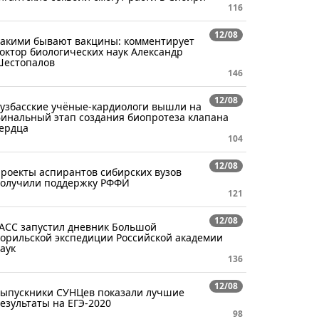
116
12/08
акими бывают вакцины: комментирует
октор биологических наук Александр
естопалов
146
12/08
узбасские учёные-кардиологи вышли на
инальный этап создания биопротеза клапана
ердца
104
12/08
роекты аспирантов сибирских вузов
олучили поддержку РФФИ
121
12/08
АСС запустил дневник Большой
орильской экспедиции Российской академии
аук
136
12/08
ыпускники СУНЦев показали лучшие
езультаты на ЕГЭ-2020
98