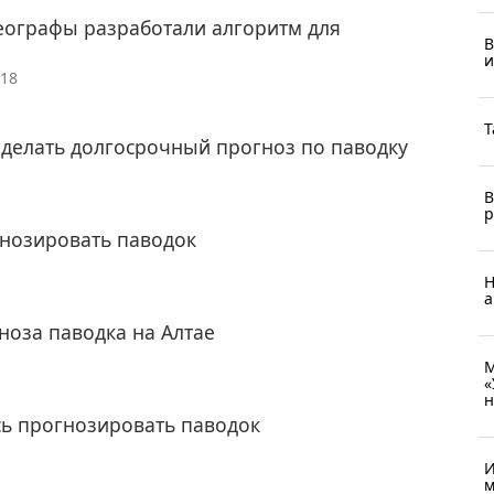
географы разработали алгоритм для
В
и
018
Т
 делать долгосрочный прогноз по паводку
В
р
гнозировать паводок
Н
а
ноза паводка на Алтае
М
«
н
сь прогнозировать паводок
И
м