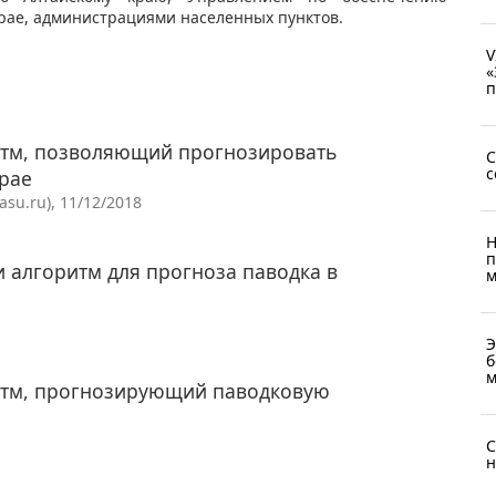
крае, администрациями населенных пунктов.
V
«
п
итм, позволяющий прогнозировать
C
с
рае
su.ru), 11/12/2018
Н
п
 алгоритм для прогноза паводка в
м
Э
б
м
итм, прогнозирующий паводковую
С
н