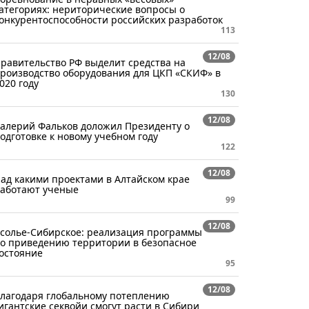
атегориях: нериторические вопросы о
онкурентоспособности российских разработок
113
12/08
равительство РФ выделит средства на
роизводство оборудования для ЦКП «СКИФ» в
020 году
130
12/08
алерий Фальков доложил Президенту о
одготовке к новому учебном году
122
12/08
ад какими проектами в Алтайском крае
аботают ученые
99
12/08
солье-Сибирское: реализация программы
о приведению территории в безопасное
остояние
95
12/08
лагодаря глобальному потеплению
игантские секвойи смогут расти в Сибири