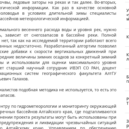
чвы, ледовые заторы на реках и так далее. Во-вторых,
гической информации. Как раз в качестве основной
У
половодья в условиях длительной зимы специалисты
«
бассейнов метеорологической информацией.
м
мального весеннего расхода воды и уровня рек, нужно
ь, зависит от снегозапасов в бассейне реки. Полной
К
нет, так как на исследуемой территории работают всего
данных недостаточно. Разработанный алгортим позволил
ские добавки к скорости вертикальных движений при
К
средние величины зимних осадков за конкретный зимний
л
ы и использовали для оценки максимального уровня
ет старший научный сотрудник ИВЭП СО РАН, доцент
ационных систем географического факультета АлтГУ
Б
ьевич Галахов.
г
иалистов подобная методика не используется, то есть это
апасов.
Р
Т
ентру по гидрометеорологии и мониторингу окружающей
речных бассейнов Алтайского края, где подтапливаются
нении проекта результаты могут быть использованы при
З
 предупреждения и ликвидации чрезвычайных ситуаций
р
о Алтайскому краю, Управлением по обеспечению