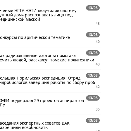
13/08
ченые НГТУ НЭТИ «научили» систему
умный дом» распознавать лица под
едицинской маской
43
13/08
онкурсы по арктической тематике
40
13/08
ак радиоактивные изотопы помогают
ечить людей, расскажут томские политехники
43
13/08
ольшая Норильская экспедиция: Отряд
идробиологов завершил работы по сбору проб
42
13/08
ФФИ поддержал 29 проектов аспирантов
ПУ
35
13/08
аседания экспертных советов ВАК
азрешили возобновить