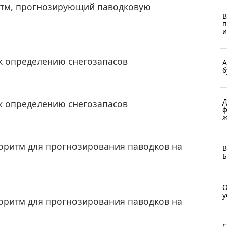
итм, прогнозирующий паводковую
В
п
и
к определению снегозапасов
А
б
Д
к определению снегозапасов
ф
ж
горитм для прогнозирования паводков на
В
Б
О
у
горитм для прогнозирования паводков на
С