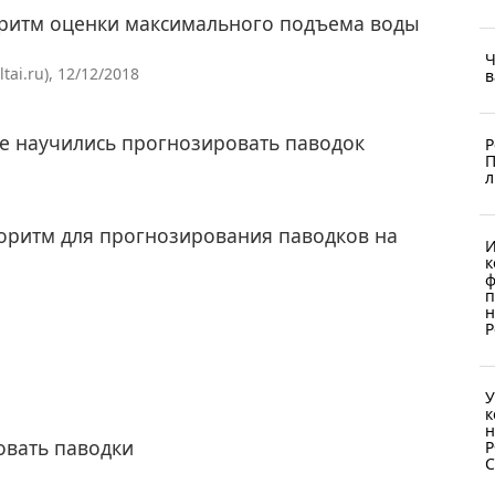
оритм оценки максимального подъема воды
Ч
ai.ru), 12/12/2018
в
е научились прогнозировать паводок
Р
П
л
горитм для прогнозирования паводков на
И
к
ф
п
н
Р
У
к
н
овать паводки
Р
С