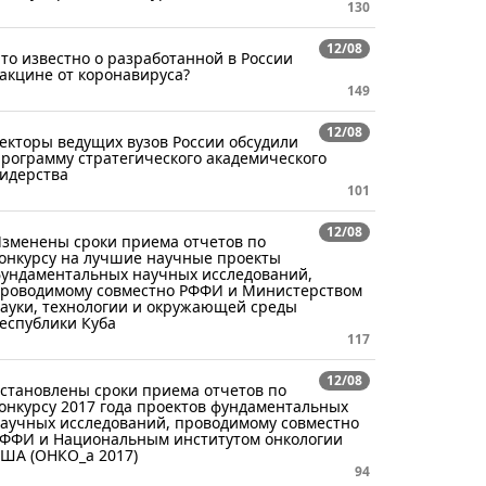
130
12/08
то известно о разработанной в России
акцине от коронавируса?
149
12/08
екторы ведущих вузов России обсудили
рограмму стратегического академического
идерства
101
12/08
зменены сроки приема отчетов по
онкурсу на лучшие научные проекты
ундаментальных научных исследований,
роводимому совместно РФФИ и Министерством
ауки, технологии и окружающей среды
еспублики Куба
117
12/08
становлены сроки приема отчетов по
онкурсу 2017 года проектов фундаментальных
аучных исследований, проводимому совместно
ФФИ и Национальным институтом онкологии
ША (ОНКО_а 2017)
94