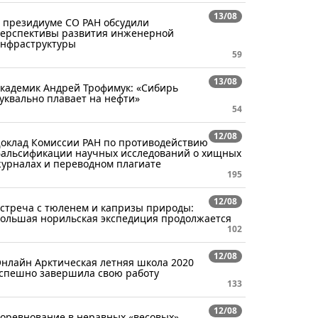
13/08
 президиуме СО РАН обсудили
ерспективы развития инженерной
нфраструктуры
59
13/08
кадемик Андрей Трофимук: «Сибирь
уквально плавает на нефти»
54
12/08
оклад Комиссии РАН по противодействию
альсификации научных исследований о хищных
урналах и переводном плагиате
195
12/08
стреча с тюленем и капризы природы:
ольшая норильская экспедиция продолжается
102
12/08
нлайн Арктическая летняя школа 2020
спешно завершила свою работу
133
12/08
оревнование в неравных «весовых»