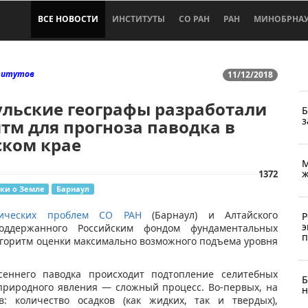
ВСЕ НОВОСТИ
ИНСТИТУТЫ
СО РАН
РАН
МИНОБРНА
титутов
11/12/2018
ульские географы разработали
Б
з
тм для прогноза паводка в
ском крае
М
ж
1372
ки о Земле
Барнаул
гических проблем СО РАН
(Барнаул) и Алтайского
Р
э
поддержанного Российским фондом фундаментальных
п
лгоритм оценки максимально возможного подъема уровня
сеннего паводка происходит подтопление селитебных
Б
 природного явления — сложный процесс. Во-первых, на
н
: количество осадков (как жидких, так и твердых),