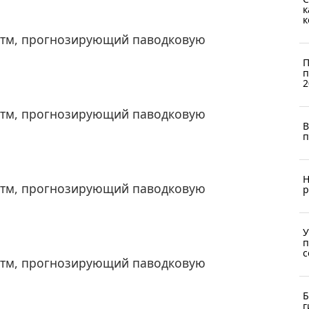
к
к
итм, прогнозирующий паводковую
П
п
2
итм, прогнозирующий паводковую
В
п
Н
итм, прогнозирующий паводковую
р
У
п
с
итм, прогнозирующий паводковую
Б
г