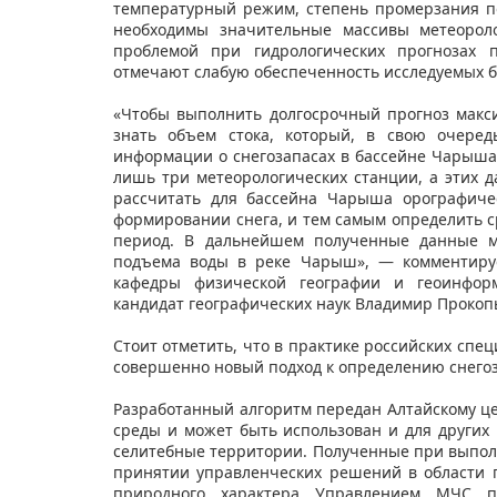
температурный режим, степень промерзания по
необходимы значительные массивы метеороло
проблемой при гидрологических прогнозах 
отмечают слабую обеспеченность исследуемых 
«Чтобы выполнить долгосрочный прогноз макси
знать объем стока, который, в свою очеред
информации о снегозапасах в бассейне Чарыша 
лишь три метеорологических станции, а этих 
рассчитать для бассейна Чарыша орографиче
формировании снега, и тем самым определить 
период. В дальнейшем полученные данные м
подъема воды в реке Чарыш», — комментиру
кафедры физической географии и геоинформ
кандидат географических наук Владимир Прокоп
Стоит отметить, что в практике российских спец
совершенно новый подход к определению снегоз
Разработанный алгоритм передан Алтайскому ц
среды и может быть использован и для других 
селитебные территории. Полученные при выпол
принятии управленческих решений в области
природного характера Управлением МЧС п