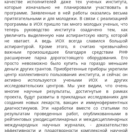
качестве исполнителей даже тех ученых института,
которые изначально не планировали участвовать в
программе. Заявленные в ней работы оказались весьма
притягательными и для молодежи. В связи с реализацией
программы в ИОХ пришло так много молодых ученых, что
теперь руководство института озадачено тем, как
увеличить выделенную нам аспирантскую квоту, которой
не хватает. А ведь ИОХ всегда славился большой
аспирантурой. Кроме этого, я считаю чрезвычайно
важным произошедшее благодаря средствам РНФ
расширение парка дорогостоящего оборудования. Его
просто невозможно было купить на гораздо меньшие
деньги других грантов. Приобретенные приборы укрепили
центр коллективного пользования института, и сейчас он
активно используются учеными ИОХ и других
исследовательских центров. Мы уже видим, что очень
многие научные результаты, достигнутые в рамках
проекта, будут развиты в прикладных исследованиях для
создания новых лекарств, вакцин и иммуноферментных
диагностикумов. Эти наработки вместе со статьями по
результатам проведенных работ, опубликованными в
рейтинговых узкодисциплинарных и междисциплинарных
международных научных журналах, - доказательство
эффективности и плодотворности комплексной научной