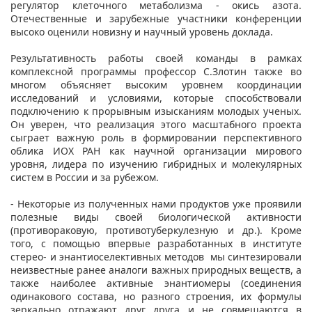
регулятор клеточного метаболизма - окись азота.
Отечественные и зарубежные участники конференции
высоко оценили новизну и научный уровень доклада.
Результативность работы своей команды в рамках
комплексной программы профессор С.Злотин также во
многом объясняет высоким уровнем координации
исследований и условиями, которые способствовали
подключению к прорывным изысканиям молодых ученых.
Он уверен, что реализация этого масштабного проекта
сыграет важную роль в формировании перспективного
облика ИОХ РАН как научной организации мирового
уровня, лидера по изучению гибридных и молекулярных
систем в России и за рубежом.
- Некоторые из полученных нами продуктов уже проявили
полезные виды своей биологической активности
(противораковую, противотуберкулезную и др.). Кроме
того, с помощью впервые разработанных в институте
стерео- и энантиоселективных методов мы синтезировали
неизвестные ранее аналоги важных природных веществ, а
также наиболее активные энантиомеры (соединения
одинакового состава, но разного строения, их формулы
зеркально отражают друг друга и не совмещаются в