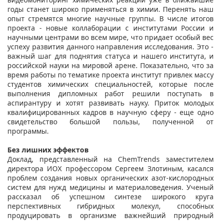
годы станет широко применяться в химии. Перенять наш
опыт стремятся многие научные группы. В числе итогов
проекта - новые коллаборации с институтами России и
научными центрами во всем мире, что придает особый вес
успеху развития данного направления исследования. Это -
важный шаг для поднятия статуса и нашего института, и
российской науки на мировой арене. Показательно, что за
время работы по тематике проекта институт привлек массу
студентов химических специальностей, которые после
выполнения дипломных работ решили поступать в
аспирантуру и хотят развивать науку. Приток молодых
квалифицированных кадров в научную сферу - еще одно
свидетельство большой пользы, полученной от
программы.
Без лишних эффектов
Доклад, представленный на ChemTrends заместителем
директора ИОХ профессором Сергеем Злотиным, касался
проблем создания новых органических азот-кислородных
систем для нужд медицины и материаловедения. Ученый
рассказал об успешном синтезе широкого круга
перспективных гибридных молекул, способных
продуцировать в организме важнейший природный