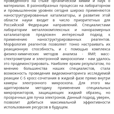
проведенного на стыке органической химии и наук о
материалах. В разнообразных процессах на лабораторном
и промышленном уровнях сегодня широко применяются
наноструктурированные катализаторы, и развитие этой
области науки входит в число приоритетных для
Российской Федерации направлений. Специалистами
лаборатории металлокомплексных и наноразмерных
катализаторов предложен интересный подход к
применению наноструктурированных реагентов.
Морфология реагентов позволяет тонко настраивать их
реакционную способность, и с помощью комплекса
физико-химических методов анализа - ЯМР, масс-
спектрометрии и электронной микроскопии - нам удалось
это продемонстрировать. Наиболее ярким результатом, по
мнению большинства наших специалистов, стала
возможность проведения видеомониторинга исследуемой
реакции C-S кросс-сочетания в жидкой фазе прямо внутри
камеры электронного микроскопа. Для этого мы
адаптировали методику применения специальных
микрореакторов, защищающих жидкий образец, но
прозрачных для пучка электронов. Данный подход, уверен,
позволит добиться максимальной эффективности
использования ресурсов в будущем.