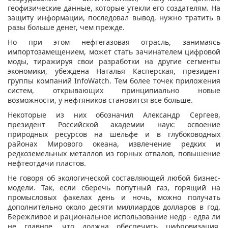
геофизические данные, которые утекли его создателям. На
защиту информации, последовал вывод, нужно тратить в
разы больше денег, чем прежде.
Но при этом нефтегазовая отрасль, занимаясь
импортозамещением, может стать зачинателем цифровой
моды, тиражируя свои разработки на другие сегменты
экономики, убеждена Наталья Касперская, президент
группы компаний InfoWatch. Тем более точек приложения
систем, открывающих принципиально новые
возможности, у нефтяников становится все больше.
Некоторые из них обозначил Александр Сергеев,
президент Российской академии наук: освоение
природных ресурсов на шельфе и в глубоководных
районах Мирового океана, извлечение редких и
редкоземельных металлов из горных отвалов, повышение
нефтеотдачи пластов.
Не говоря об экологической составляющей любой бизнес-
модели. Так, если сберечь попутный газ, горящий на
промысловых факелах день и ночь, можно получать
дополнительно около десяти миллиардов долларов в год.
Бережливое и рациональное использование недр - едва ли
не главное, что должна обеспечить цифровизация,