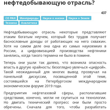
нефтедобывающую отрасль?
437
СО РАН
Минприроды
Науки о жизни
Науки о Земле
Техника
Аналитика
​Нефтедобывающую отрасль некоторые представляют
этаким богатым неучем, который без трудов получает
баснословные доходы от работающих на него скважин.
Хотя на самом деле она одна из самых наукоемких в
России, а цифровизацией производства нефтяники
занялись, когда такого термина не было в помине.
Теперь они ушли так далеко, что возникла опасность
впасть в другую крайность: безоглядно увлечься «цифрой».
Такой неожиданный для многих вывод прозвучал на
панельной дискуссии, посвященной этой теме,
состоявшейся на Петербургском международном
экономическом форуме 2019 года.
Предприятия нефтегазовой сферы, располагавшие
средствами, конечно, могли не скупиться на технологии.
Но двигать технический прогресс они были просто
обречены. Сначала для того, чтобы разработать