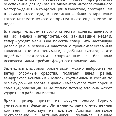
обеспечение для одного из элементов интеллектуального
месторождения на конференции в Хьюстоне, проходившей
в начале этого года, и американцы были ошарашены:
такого математического алгоритма никто еще в мире не
видел.
Благодаря «цифре» выросло качество полевых данных, а
на их анализ (интерпретацию), занимавший недели,
теперь уходят часы. Она помогла совершить настоящую
революцию в освоении участков с трудноизвлекаемыми
запасами. «Но мы понимаем, - добавил эксперт, - что
подобные технологии, сопряженные с большими
исследованиями, требуют фокусного применения».
Увлекшись цифровой романтикой, можно выбросить на
ветер огромные средства, полагает Павел Грачев,
гендиректор компании «Полюс», крупнейшей в России по
объему добычи золота. Однако немало угроз таит порой и
сама цифровизация. И не только потому, что она может
ударить по рабочим местам.
Яркий пример привел на форуме ректор Горного
университета Владимир Литвиненко: одна отечественная
компания, используя на шельфе Арктики западное
оборудование с айти-начинкой, получила ценные