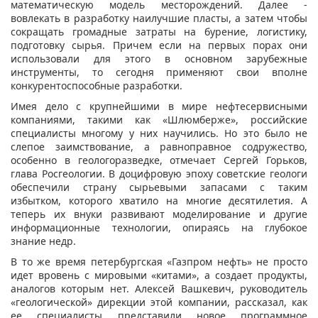
математическую модель месторождений. Далее -
вовлекать в разработку наилучшие пласты, а затем чтобы
сокращать громадные затраты на бурение, логистику,
подготовку сырья. Причем если на первых порах они
использовали для этого в основном зарубежные
инструменты, то сегодня применяют свои вполне
конкурентоспособные разработки.
Имея дело с крупнейшими в мире нефтесервисными
компаниями, такими как «Шлюмберже», российские
специалисты многому у них научились. Но это было не
слепое заимствование, а равноправное содружество,
особенно в геологоразведке, отмечает Сергей Горьков,
глава Росгеологии. В доцифровую эпоху советские геологи
обеспечили страну сырьевыми запасами с таким
избытком, которого хватило на многие десятилетия. А
теперь их внуки развивают моделирование и другие
информационные технологии, опираясь на глубокое
знание недр.
В то же время петербургская «Газпром нефть» не просто
идет вровень с мировыми «китами», а создает продукты,
аналогов которым нет. Алексей Вашкевич, руководитель
«геологической» дирекции этой компании, рассказал, как
ее специалисты представили новое программное