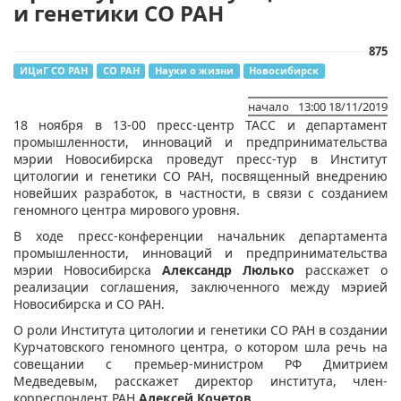
и генетики СО РАН
875
ИЦиГ СО РАН
СО РАН
Науки о жизни
Новосибирск
начало
13:00 18/11/2019
​18 ноября в 13-00 пресс-центр ТАСС и департамент
промышленности, инноваций и предпринимательства
мэрии Новосибирска проведут пресс-тур в Институт
цитологии и генетики СО РАН, посвященный внедрению
новейших разработок, в частности, в связи с созданием
геномного центра мирового уровня.
В ходе пресс-конференции начальник департамента
промышленности, инноваций и предпринимательства
мэрии Новосибирска
Александр Люлько
расскажет о
реализации соглашения, заключенного между мэрией
Новосибирска и СО РАН.
О роли Института цитологии и генетики СО РАН в
создании
Курчатовского геномного центра, о котором шла речь на
совещании с премьер-министром РФ Дмитрием
Медведевым, расскажет директор института, член-
корреспондент РАН
Алексей Кочетов.