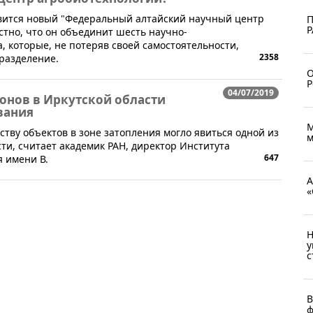
оявится новый "Федеральный алтайский научный центр
П
Р
стно, что он объединит шесть научно-
, которые, не потеряв своей самостоятельности,
2358
разделение.
О
Р
04/07/2019
онов в Иркутской области
вания
М
ству объектов в зоне затопления могло явиться одной из
м
ти, считает академик РАН, директор Института
647
 имени В.
А
«
Н
у
с
В
ф