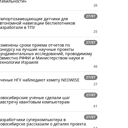
табильности»
26
27/07
мпортозамещающие датчики для
втономной навигации беспилотников
азработали в ТПУ
25
27/07
зменены сроки приема отчетов по
онкурсу на лучшие научные проекты
ундаментальных исследований, проводимому
овместно РФФИ и Министерством науки и
ехнологии Израиля
46
27/07
ченые НГУ наблюдают комету NEOWISE
27
27/07
овосибирские учёные сделали шаг
австречу квантовым компьютерам
61
27/07
азработчики суперкомпьютера в
овосибирске рассказали о деталях проекта