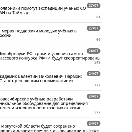
27/07
олярники помогут экспедиции ученых СО
АН на Таймыр
81
27/07
 мерах поддержки молодых учёных в
оссии
69
24/07
инобрнауки РФ: сроки и условия самого
ассового конкурса РФФИ будут скорректированы
549
24/07
кадемик Валентин Николаевич Пармон:
Станет решающим напоминанием»
777
24/07
овосибирские учёные разработали
никальное оборудование для определения
тепени изношенности газовых скважин
577
24/07
 Иркутской области будет сохранено
инансирование научных исследований в сфере