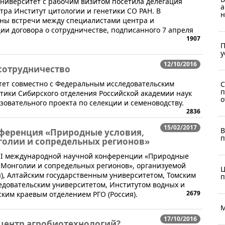
университет с рабочим визитом посетила делегация
а
тра Институт цитологии и генетики СО РАН. В
н
ны встречи между специалистами центра и
и договора о сотрудничестве, подписанного 7 апреля
1907
П
у
12/10/2016
сотрудничество
тет совместно с Федеральным исследовательским
С
п
тики Сибирского отделения Российской академии наук
о
зовательного проекта по селекции и семеноводству.
2836
15/02/2017
В
нференция «Природные условия,
п
голии и сопредельных регионов»
III международной научной конференции «Природные
й Монголии и сопредельных регионов», организуемой
Ц
), Алтайским государственным университетом, Томским
п
довательским университетом, Институтом водных и
2679
ским краевым отделением РГО (Россия).
М
17/10/2016
 центр агробиотехнологий?