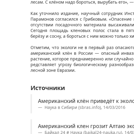
лесам. С клёном надо бороться, вырубать его», —
Как уточнило издание, научный сотрудник Инс
Парамонов согласился с Грибковым. «Опасение
отсутствии посадочного материала высаживали
Сегодня площадь кленовых полос стала в пят
берёзу и сосну, а бороться с ним можно только
Отметим, что экологи не в первый раз опасают
американский клён в России — опасный инваз
растение, которое преднамеренно или случайно 
редставляет угрозу биологическому разнообра
лесной зоне Евразии.
Источники
Американский клён приведёт к экол
Наука в Сибири (sbras.info), 14/03/2016
Американский клен грозит Алтаю эк
Байкал 24 # Наука (baikal24-nauka.ru), 14/0