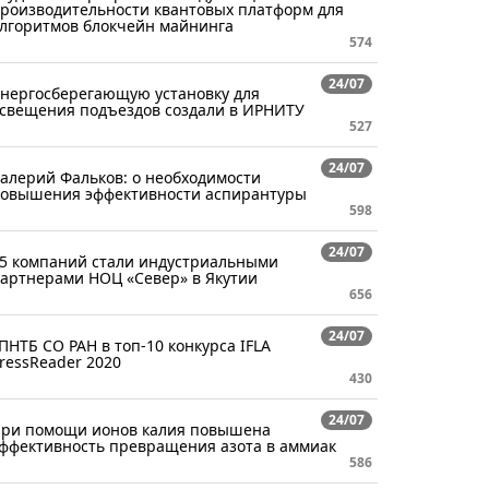
роизводительности квантовых платформ для
лгоритмов блокчейн майнинга
574
24/07
нергосберегающую установку для
свещения подъездов создали в ИРНИТУ
527
24/07
алерий Фальков: о необходимости
овышения эффективности аспирантуры
598
24/07
5 компаний стали индустриальными
артнерами НОЦ «Север» в Якутии
656
24/07
ПНТБ СО РАН в топ-10 конкурса IFLA
ressReader 2020
430
24/07
ри помощи ионов калия повышена
ффективность превращения азота в аммиак
586