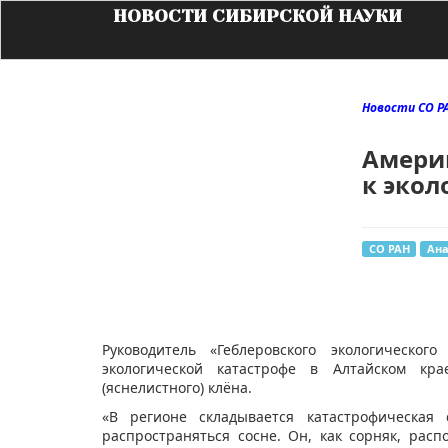
НОВОСТИ СИБИРСКОЙ НАУКИ
Новости СО Р
Амери
к экол
СО РАН
Ан
​Руководитель «Геблеровского экологическо
экологической катастрофе в Алтайском кра
(яснелистного) клёна.
«В регионе складывается катастрофическая
распространяться сосне. Он, как сорняк, расп