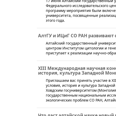
​17 июня Алтайский государственный 
Федерального исследовательского цен
программу мероприятия были включе
университета, посвященные реализаци
этого года.
АлтГУ и ИЦиГ СО РАН развивают 
​Алтайский государственный универси
центром Институтом цитологии и гене
приступает к реализации научно-обра
XIII Международная научная ко
история, культура Западной Мон
Приглашаем вас принять участие в X
условия, история и культура Западно
Ховдским госуниверситетом (Монголия
государственным национальным иссле
экологических проблем СО РАН, Алтай
Что даст алтайской науке новый