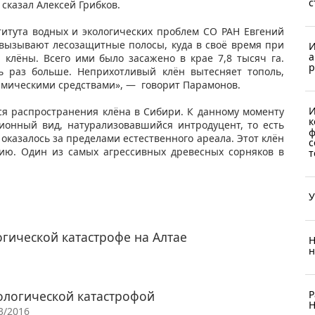
с
 сказал Алексей Грибков.
титута водных и экологических проблем СО РАН Евгений
 вызывают лесозащитные полосы, куда в своё время при
И
а
 клёны. Всего ими было засажено в крае 7,8 тысяч га.
р
ь раз больше. Неприхотливый клён вытесняет тополь,
 химическими средствами», — говорит Парамонов.
И
ся распространения клёна в Сибири. К данному моменту
к
ионный вид, натурализовавшийся интродуцент, то есть
ф
оказалось за пределами естественного ареала. Этот клён
с
зию. Один из самых агрессивных древесных сорняков в
т
У
огической катастрофе на Алтае
Н
н
ологической катастрофой
Р
Н
3/2016