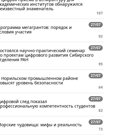
кадемических институтов обнаружился
еизвестный знаменатель
107
27/07
рограмма мегагрантов: порядок и
словия участия
92
27/07
остоялся научно-практический семинар
о проектам цифрового развития Сибирского
тделения РАН
95
27/07
 Норильском промышленном районе
овысят уровень безопасности
64
27/07
ифровой след показал
рофессиональную компетентность студентов
82
27/07
орские чудовища: мифы и реальность
73