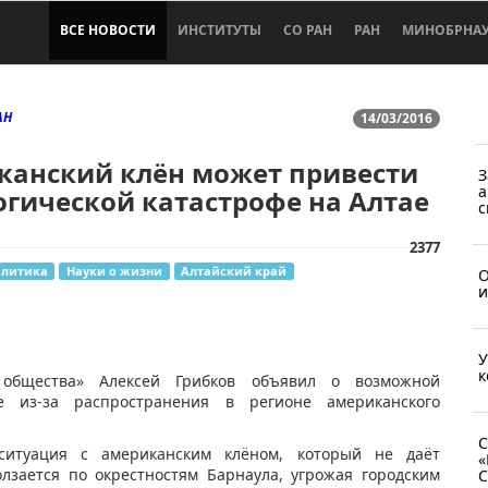
ВСЕ НОВОСТИ
ИНСТИТУТЫ
СО РАН
РАН
МИНОБРНА
АН
14/03/2016
канский клён может привести
З
а
огической катастрофе на Алтае
с
2377
алитика
Науки о жизни
Алтайский край
О
и
У
к
го общества» Алексей Грибков объявил о возможной
е из-за распространения в регионе американского
С
 ситуация с американским клёном, который не даёт
«
олзается по окрестностям Барнаула, угрожая городским
С