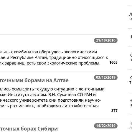
Л
о
Ч
21/10/2016
ительных комбинатов обернулось экологическими
К
рае и Республике Алтай, традиционно относящихся к
п
1603
х здравниц, есть свои экологические проблемы.
03/12/2019
К
нточными борами на Алтае
т
ались осмыслить текущую ситуацию с ленточными
ке Института леса им. В.Н. Сукачева СО РАН и
нического университета они подготовили научно-
Н
н
лись разъяснить, необходима ли хозяйственная
377
Н
14/02/2019
л
енточных борах Сибири