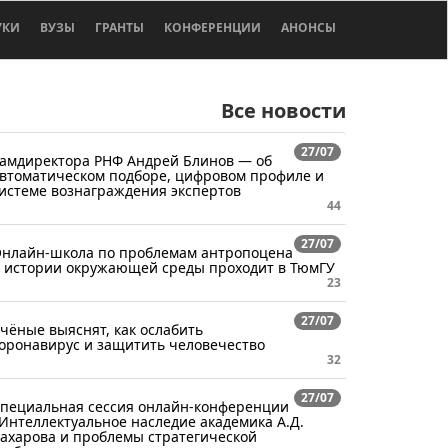
УКИ
ВУЗЫ
ГРАНТЫ
КОНФЕРЕНЦИИ
АНОНСЫ
Все новости
27/07
амдиректора РНФ Андрей Блинов — об
втоматическом подборе, цифровом профиле и
истеме вознаграждения экспертов
44
27/07
нлайн-школа по проблемам антропоцена
 истории окружающей среды проходит в ТюмГУ
23
27/07
чёные выяснят, как ослабить
оронавирус и защитить человечество
32
27/07
пециальная сессия онлайн-конференции
Интеллектуальное наследие академика А.Д.
ахарова и проблемы стратегической