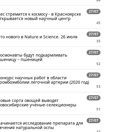
64
27/07
ес стремится к космосу - в Красноярске
ткрывается новый научный центр
45
27/07
то нового в Nature и Science. 26 июля
35
27/07
осмонавты будут подкармливать
шеницу – пшеницей
52
27/07
онкурс научных работ в области
ромбоэмболии легочной артерии (2020 год)
53
27/07
овые сорта овощей выводят
овосибирские учёные-селекционеры
51
27/07
ачинается исследование препарата для
ечения натуральной оспы
47