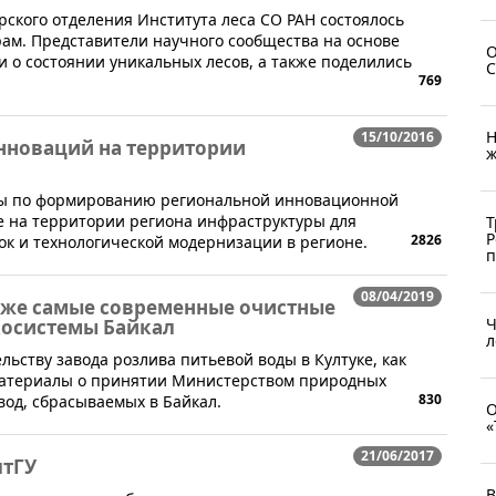
рского отделения Института леса СО РАН состоялось
ам. Представители научного сообщества на основе
О
 о состоянии уникальных лесов, а также поделились
C
769
Н
15/10/2016
инноваций на территории
ж
ты по формированию региональной инновационной
е на территории региона инфраструктуры для
Т
Р
2826
к и технологической модернизации в регионе.
п
08/04/2019
аже самые современные очистные
Ч
косистемы Байкал
л
ельству завода розлива питьевой воды в Култуке, как
материалы о принятии Министерством природных
830
вод, сбрасываемых в Байкал.
О
«
21/06/2017
лтГУ
В