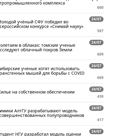
гропромышленного комплекса
600
24/07
олодой учёный СФУ победил во
сероссийском конкурсе «Снимай науку»
587
24/07
олетаем в облаках: томские ученые
сследуют облачный покров Земли
609
24/07
ибирские ученые хотят использовать
рансгенных мышей для борьбы с COVID
669
24/07
илье на собственном обеспечении
430
24/07
имики АлтГУ разрабатывают модель
совершенствованных полупроводников
417
24/07
тудент НГУ разработал модуль оценки