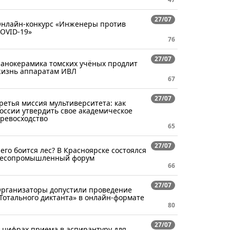
27/07
нлайн-конкурс «Инженеры против
OVID-19»
76
27/07
анокерамика томских учёных продлит
изнь аппаратам ИВЛ
67
27/07
ретья миссия мультиверситета: как
оссии утвердить свое академическое
ревосходство
65
27/07
его боится лес? В Красноярске состоялся
есопромышленный форум
66
27/07
рганизаторы допустили проведение
Тотального диктанта» в онлайн-формате
80
27/07
 цифрах приема в аспирантуру для