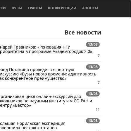
УКИ
ВУЗЫ
ГРАНТЫ
КОНФЕРЕНЦИИ
АНОНСЫ
Все новости
13/08
ндрей Травников: «Реновация НГУ
риоритетна в программе Академгородок 2.0»
7
13/08
онд Потанина проведёт экспертную
искуссию «Вузы нового времени: адаптивность
ак конкурентное преимущество»
7
13/08
рганизован цикл онлайн-экскурсий для
кольников по научным институтам СО РАН и
ентру «Вектор»
11
13/08
ольшая Норильская экспедиция
авершила несколько этапов