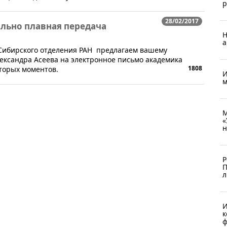
р
28/02/2017
льно плавная передача
Н
а
 Сибирского отделения РАН предлагаем вашему
ксандра Асеева на электронное письмо академика
1808
торых моментов.
И
м
М
«
н
Р
П
л
И
к
ф