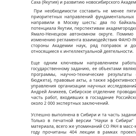
Саха (Якутия) и развитию новосибирского Академ
При необходимости составить не менее пяти
приоритетных направлений фундаментальных 
направили в Москву шесть: два по байкаль
потенциала Якутии, перспективам академгородк
Ямало-Ненецком автономном округе. Помимо 
изменению регламента взаимодействия ФАНО-РАН
стороны Академии наук, ряд поправок и до
относящиеся к интеллектуальной деятельности.
Еще одним ключевым направлением работы
государственному заданию, ее объектами явля
программы, научно-технические результаты
бюджета), правовые акты, а также эффективнос
управления организации научных исследований
Андрей Аникеев, Сибирское отделение проводил
часть работ, входивших в госзадание Российск
около 2 000 экспертных заключений.
Успешно выполнена в Сибири и та часть задани
Только в печатной версии "Науки в Сибири"
материала, всего же упоминаний СО РАН в масс-м
году прочитаны 404 лекции в рамках проект