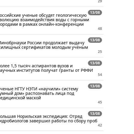
29
13/08
оссийские ученые обсудят геологическую
волюцию взаимодействия воды с горными
ородами в рамках онлайн-конференции
48
13/08
инобрнауки России продолжает выдачу
илищных сертификатов молодым учёным
25
13/08
олее 1,5 тысяч аспирантов вузов и
аучных институтов получат гранты от РФФИ
54
13/08
ченые НГТУ НЭТИ «научили» систему
умный дом» распознавать лица под
едицинской маской
45
13/08
ольшая Норильская экспедиция: Отряд
идробиологов завершил работы по сбору проб
42