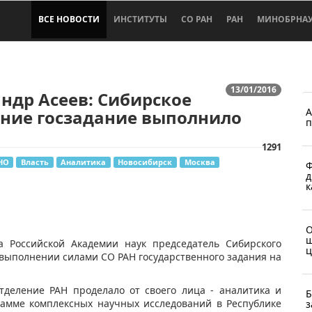
ВСЕ НОВОСТИ
ИНСТИТУТЫ
СО РАН
РАН
МИНОБРНА
13/01/2016
ндр Асеев: Сибирское
А
ение госзадание выполнило
п
1291
НО
Власть
Аналитика
Новосибирск
Москва
Ф
д
к
О
ш
а Российской Академии наук председатель Сибирского
ц
 выполнении силами СО РАН государственного задания на
тделение РАН проделало от своего лица - аналитика и
Б
рамме комплексных научных исследований в Республике
з