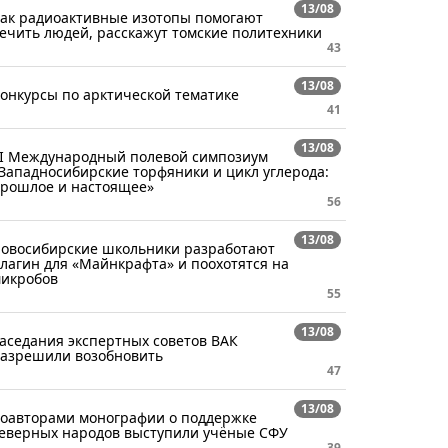
13/08
ак радиоактивные изотопы помогают
ечить людей, расскажут томские политехники
43
13/08
онкурсы по арктической тематике
41
13/08
I Международный полевой симпозиум
Западносибирские торфяники и цикл углерода:
рошлое и настоящее»
56
13/08
овосибирские школьники разработают
лагин для «Майнкрафта» и поохотятся на
икробов
55
13/08
аседания экспертных советов ВАК
азрешили возобновить
47
13/08
оавторами монографии о поддержке
еверных народов выступили учёные СФУ
39