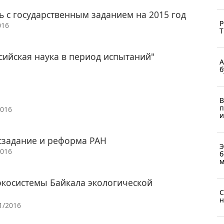
ь с государственным заданием на 2015 год
Р
016
Т
сийская наука в период испытаний"
А
б
В
п
2016
и
осзадание и реформа РАН
Э
2016
б
м
экосистемы Байкала экологической
С
н
1/2016