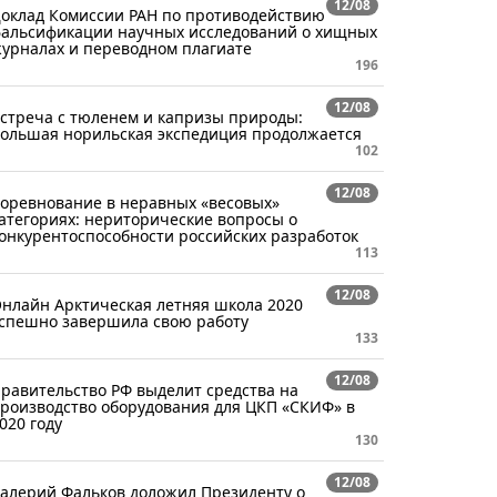
12/08
оклад Комиссии РАН по противодействию
альсификации научных исследований о хищных
урналах и переводном плагиате
196
12/08
стреча с тюленем и капризы природы:
ольшая норильская экспедиция продолжается
102
12/08
оревнование в неравных «весовых»
атегориях: нериторические вопросы о
онкурентоспособности российских разработок
113
12/08
нлайн Арктическая летняя школа 2020
спешно завершила свою работу
133
12/08
равительство РФ выделит средства на
роизводство оборудования для ЦКП «СКИФ» в
020 году
130
12/08
алерий Фальков доложил Президенту о