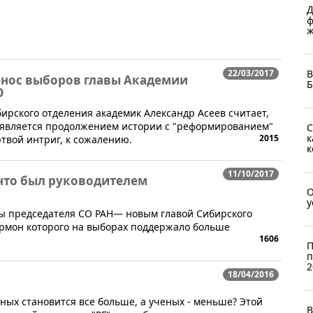
Д
ф
ж
22/03/2017
В
енос выборов главы Академии
Б
О
ирского отделения академик Александр Асеев считает,
 является продолжением истории с "реформированием"
С
к
2015
ртвой интриг, к сожалению.
к
11/10/2017
 что был руководителем
О
у
оры председателя СО РАН— новым главой Сибирского
армон которого на выборах поддержало больше
1606
П
п
2
18/04/2016
ных становится все больше, а ученых - меньше? Этой
В