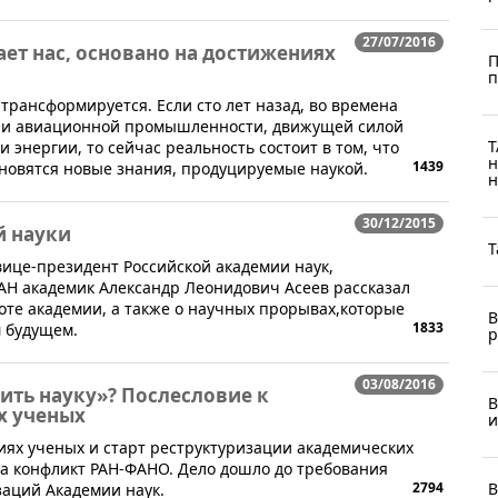
27/07/2016
жает нас, основано на достижениях
П
п
 трансформируется. Если сто лет назад, во времена
й и авиационной промышленности, движущей силой
Т
энергии, то сейчас реальность состоит в том, что
н
1439
новятся новые знания, продуцируемые наукой.
н
30/12/2015
й науки
Т
вице-президент Российской академии наук,
АН академик Александр Леонидович Асеев рассказал
боте академии, а также о научных прорывах,которые
В
1833
 будущем.
р
03/08/2016
ить науку»? Послесловие к
В
х ученых
и
ях ученых и старт реструктуризации академических
ла конфликт РАН-ФАНО. Дело дошло до требования
2794
В
заций Академии наук.