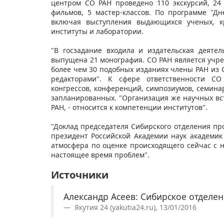
центром СО РАН проведено 110 экскурсий, 24
фильмов, 5 мастер-классов. По программе "Д
включая выступления выдающихся ученых, кр
институты и лаборатории.
"В госзадание входила и издательская деятел
выпущена 21 монография. СО РАН является учред
более чем 30 подобных изданиях члены РАН из
редакторами". К сфере ответственности С
конгрессов, конференций, симпозиумов, семинар
запланированных. "Организация же научных вс
РАН, - относится к компетенции институтов".
"Доклад председателя Сибирского отделения про
президент Российской Академии наук академик
атмосфера по оценке происходящего сейчас с 
настоящее время проблем".
Источники
Александр Асеев: Сибирское отделе
Якутия 24 (yakutia24.ru), 13/01/2016