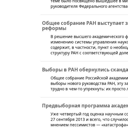
теме было посвящено вышедшее в ми
руководителя Федерального агентств
Общее собрание РАН выступает 
реформы
​В решение высшего академического 
изменению системы управления науко
содержит, в частности, пункт о необ
структуру РАН с соответствующей до
Выборы в РАН обернулись сканд
Общее собрание Российской академии 
выборы нового руководства РАН, эту з
трудно в чем-то упрекнуть: их просто
Предвыборная программа акаде
Уже четвертый год оценка научным с
27 сентября 2013 и всего, что случил
мнением пессимистов — «катастрофа»