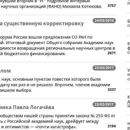
нувший вторник в "РГ" подробное интервью
п
3757
а научных организаций (ФАНО) Михаила Котюкова.
24/03/2016
Б
за существенную корректировку
г
форума России вошли предложения СО РАН по
й. Итоговый документ Общего собрания Академии наук
К
ф
ходимости возвращения региональных научных центров в
с
2671
лей бюджетного финансирования.
23/03/2017
алом
У
п
с
наук, основным пунктом повестки которого были
адачу как раз и не решило. Впрочем, членов академии
3337
 лишили выбора.
К
д
23/02/2017
Ш
мика Павла Логачёва
ообществом нашей страны принятия закона № 253-ФЗ от
ось с Российской академией наук, дрейфует между
Н
2194
 и оптимистов — «почти катастрофа».
р