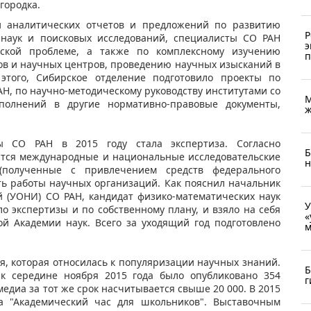
городка.
 аналитических отчетов и предложений по развитию
Р
наук и поисковых исследований, специалисты СО РАН
э
ской проблеме, а также по комплексному изучению
п
ов и научных центров, проведению научных изысканий в
этого, Сибирское отделение подготовило проекты по
, по научно-методическому руководству институтами со
М
полнений в другие нормативно-правовые документы,
ж
 СО РАН в 2015 году стала экспертиза. Согласно
Б
ются международные и национальные исследовательские
н
 (полученные с привлечением средств федерального
ть работы научных организаций. Как пояснил начальник
 (УОНИ) СО РАН, кандидат физико-математических наук
У
о экспертизы и по собственному плану, и взяло на себя
«
ой Академии наук. Всего за уходящий год подготовлено
м
я, которая относилась к популяризации научных знаний.
Б
 к середине ноября 2015 года было опубликовано 354
г
едиа за тот же срок насчитывается свыше 20 000. В 2015
а "Академический час для школьников". Выставочным