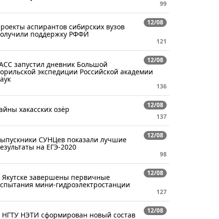
99
12/08
роекты аспирантов сибирских вузов
олучили поддержку РФФИ
121
12/08
АСС запустил дневник Большой
орильской экспедиции Российской академии
аук
136
12/08
айны хакасских озёр
137
12/08
ыпускники СУНЦев показали лучшие
езультаты на ЕГЭ-2020
98
12/08
 Якутске завершены первичные
спытания мини-гидроэлектростанции
127
12/08
 НГТУ НЭТИ сформирован новый состав