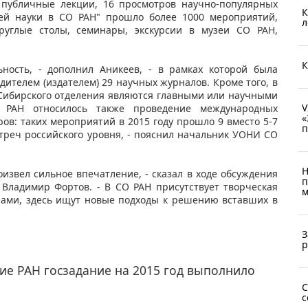
 публичные лекции, 16 просмотров научно-популярных
К
ней науки в СО РАН" прошло более 1000 мероприятий,
л
углые столы, семинары, экскурсии в музеи СО РАН,
К
ьность, - дополнил Аникеев, - в рамках которой была
ителем (издателем) 29 научных журналов. Кроме того, в
 Сибирского отделения являются главными или научными
V
О РАН относилось также проведение международных
«
ов: таких мероприятий в 2015 году прошло 9 вместо 5-7
п
треч российского уровня, - пояснил начальник УОНИ СО
Н
извел сильное впечатление, - сказал в ходе обсуждения
п
 Владимир Фортов. - В СО РАН присутствует творческая
м
нами, здесь ищут новые подходы к решению вставших в
З
р
ние РАН госзадание на 2015 год выполнило
C
с