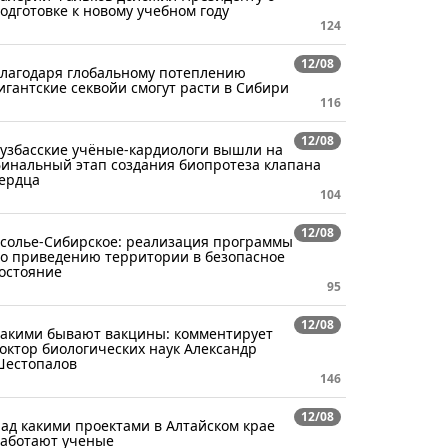
одготовке к новому учебном году
124
12/08
лагодаря глобальному потеплению
игантские секвойи смогут расти в Сибири
116
12/08
узбасские учёные-кардиологи вышли на
инальный этап создания биопротеза клапана
ердца
104
12/08
солье-Сибирское: реализация программы
о приведению территории в безопасное
остояние
95
12/08
акими бывают вакцины: комментирует
октор биологических наук Александр
естопалов
146
12/08
ад какими проектами в Алтайском крае
аботают ученые