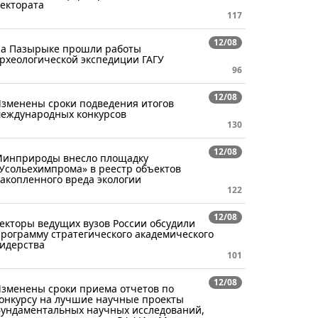
ектората
117
12/08
а Пазырыке прошли работы
рхеологической экспедиции ГАГУ
96
12/08
зменены сроки подведения итогов
еждународных конкурсов
130
12/08
инприроды внесло площадку
Усольехимпрома» в реестр объектов
акопленного вреда экологии
122
12/08
екторы ведущих вузов России обсудили
рограмму стратегического академического
идерства
101
12/08
зменены сроки приема отчетов по
онкурсу на лучшие научные проекты
ундаментальных научных исследований,