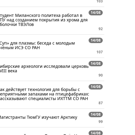
103
14/08
тудент Миланского политеха работал в
ПУ над созданием покрытия из хрома для
болочки ТВЭЛов
92
14/08
Суп» для плазмы: беседа с молодым
чёным ИСЭ СО РАН
107
14/08
ибирские археологи исследовали церковь
VIII века
90
14/08
ак действует технология для борьбы с
еприятными запахами на птицефабриках:
ассказывают специалисты ИХТТМ СО РАН
87
14/08
агистранты ТюмГУ изучают Арктику
99
14/08