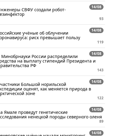
14/08
нженеры СВФУ создали робот-
езинфектор
93
14/08
оссийские учёные об облучении
оронавируса: риск превышает пользу
119
14/08
 Минобрнауки России распределили
редства на выплату стипендий Президента и
равительства РФ
143
14/08
частники Большой норильской
кспедиции оценят, как меняется природа в
рктической зоне
122
14/08
а Ямале проведут генетические
сследования ненецкой породы северного оленя
89
14/08
емеровские учёные начали мониторинг