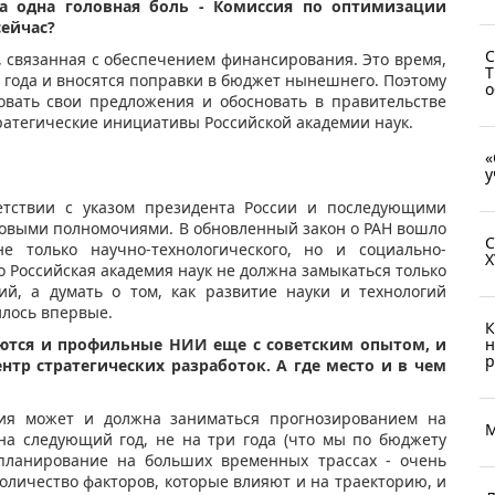
а одна головная боль - Комиссия по оптимизации
сейчас?
С
, связанная с обеспечением финансирования. Это время,
Т
 года и вносятся поправки в бюджет нынешнего. Поэтому
о
овать свои предложения и обосновать в правительстве
ратегические инициативы Российской академии наук.
«
у
тствии с указом президента России и последующими
овыми полномочиями. В обновленный закон о РАН вошло
С
 только научно-технологического, но и социально-
X
о Российская академия наук не должна замыкаться только
ий, а думать о том, как развитие науки и технологий
илось впервые.
К
н
ются и профильные НИИ еще с советским опытом, и
р
нтр стратегических разработок. А где место и в чем
ия может и должна заниматься прогнозированием на
М
 на следующий год, не на три года (что мы по бюджету
 планирование на больших временных трассах - очень
оличество факторов, которые влияют и на траекторию, и