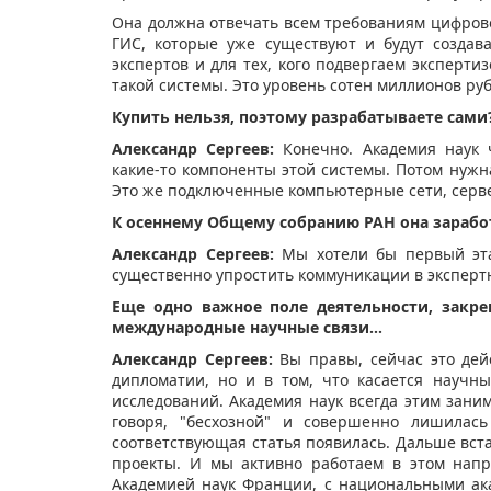
Она должна отвечать всем требованиям цифров
ГИС, которые уже существуют и будут создав
экспертов и для тех, кого подвергаем экспертиз
такой системы. Это уровень сотен миллионов руб
Купить нельзя, поэтому разрабатываете сами
Александр Сергеев:
Конечно. Академия наук ч
какие-то компоненты этой системы. Потом нужн
Это же подключенные компьютерные сети, серв
К осеннему Общему собранию РАН она зарабо
Александр Сергеев:
Мы хотели бы первый эта
существенно упростить коммуникации в эксперт
Еще одно важное поле деятельности, закре
международные научные связи…
Александр Сергеев:
Вы правы, сейчас это дей
дипломатии, но и в том, что касается научн
исследований. Академия наук всегда этим занима
говоря, "бесхозной" и совершенно лишилась
соответствующая статья появилась. Дальше вста
проекты. И мы активно работаем в этом нап
Академией наук Франции, с национальными ака