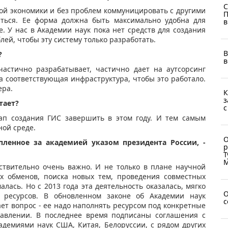
С
ой экономики и без проблем коммуницировать с другими
П
аться. Ее форма должна быть максимально удобна для
в
е. У нас в Академии наук пока нет средств для создания
лей, чтобы эту систему только разработать.
В
?
в
астично разрабатывает, частично дает на аутсорсинг
а соответствующая инфраструктура, чтобы это работало.
ера.
К
з
тает?
с
п создания ГИС завершить в этом году. И тем самым
ной среде.
О
пленное за академией указом президента России, -
р
Т
М
ствительно очень важно. И не только в плане научной
ых обменов, поиска новых тем, проведения совместных
лась. Но с 2013 года эта деятельность оказалась, мягко
О
 ресурсов. В обновленном законе об Академии наук
с
ет вопрос - ее надо наполнять ресурсом под конкретные
равлении. В последнее время подписаны соглашения с
демиями наук США, Китая, Белоруссии, с рядом других