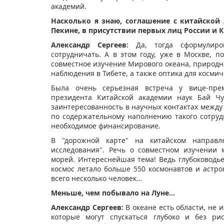
академий.
Насколько я знаю, соглашение с китайской
Пекине, в присутствии первых лиц России и 
Александр Сергеев:
Да, тогда сформулиро
сотрудничать. А в этом году, уже в Москве, п
совместное изучение Мирового океана, природны
наблюдения в Тибете, а также оптика для космич
Была очень серьезная встреча у вице-пре
президента Китайской академии наук Бай Чу
заинтересованность в научных контактах межд
по содержательному наполнению такого сотруд
необходимое финансирование.
В "дорожной карте" на китайском направле
исследования". Речь о совместном изучении 
морей. Интереснейшая тема! Ведь глубоководье
космос летало больше 550 космонавтов и астро
всего несколько человек…
Меньше, чем побывало на Луне…
Александр Сергеев:
В океане есть области, не 
которые могут спускаться глубоко и без ри