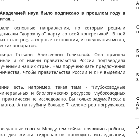
А
п
 Академией наук было подписано в прошлом году в
Китая…
С
вали основные направления, по которым решили
н
одписали "дорожную" карту со всей конкретикой. В ней
х катастроф, лазерные технологии, исследования мозга,
еских аппаратов.
Б
мьера Татьяны Алексеевны Голиковой. Она приняла
н
ньли и от имени правительства России подтвердила
у учеными наших стран. Нам поручено дать предложения
ничества, чтобы правительства России и КНР выделили
Б
з
нии есть, например, такая тема - "Глубоководные
минеральных и биологических ресурсов глубоководных
Ф
 практически не исследовано. Вы только задумайтесь: в
д
навтов. А на глубину больше 7 километров погружалось
к
Э
изведанные совсем. Между тем сейчас появились роботы,
с
ска для жизни гидронавтов проводить исследования,