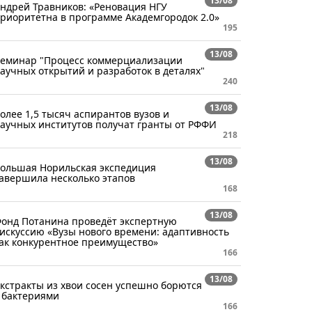
13/08
ндрей Травников: «Реновация НГУ
риоритетна в программе Академгородок 2.0»
195
13/08
еминар "Процесс коммерциализации
аучных открытий и разработок в деталях"
240
13/08
олее 1,5 тысяч аспирантов вузов и
аучных институтов получат гранты от РФФИ
218
13/08
ольшая Норильская экспедиция
авершила несколько этапов
168
13/08
онд Потанина проведёт экспертную
искуссию «Вузы нового времени: адаптивность
ак конкурентное преимущество»
166
13/08
кстракты из хвои сосен успешно борются
 бактериями
166