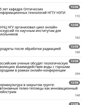
13/08
5 лет кафедре Оптических
нформационных технологий НГТУ НЭТИ
172
13/08
УНЦ НГУ организовал цикл онлайн-
кскурсий по научным институтам для
кольников
182
13/08
родукты после обработки радиацией
188
13/08
оссийские ученые обсудят геологическую
волюцию взаимодействия воды с горными
ородами в рамках онлайн-конференции
209
13/08
ермакультура в закрытом грунте:
втономные гелио-теплицы как инновационный
ейнстрим
148
13/08