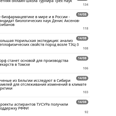
етняя онлайн-школа Турнира Трёх Наук
134
14/08
 биофармацевтике в мире и в России -
андидат биологических наук Денис Аксенов-
рибанов
118
14/08
ольшая Норильская экспедиция: анализ
еплофизических свойств пород возле ТЭЦ-3
108
14/08
орф станет основой для производства
екарств в Томске
106
14/08
ченые из Бельгии исследуют в Сибири
мелей для отслеживания изменений в климате
рктики
103
14/08
роекты аспирантов ТУСУРа получили
оддержку РФФИ
92