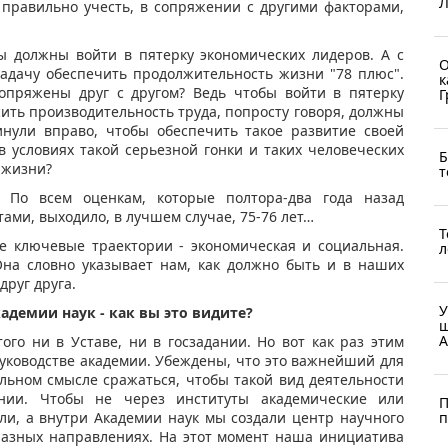
Л
е правильно учесть, в сопряжении с другими факторами,
.
ы должны войти в пятерку экономических лидеров. А с
О
задачу обеспечить продолжительность жизни "78 плюс".
к
сопряжены друг с другом? Ведь чтобы войти в пятерку
Г
ить производительность труда, попросту говоря, должны
нули вправо, чтобы обеспечить такое развитие своей
в условиях такой серьезной гонки и таких человеческих
Б
 жизни?
т
 По всем оценкам, которые полтора-два года назад
ами, выходило, в лучшем случае, 75-76 лет…
Т
е ключевые траектории - экономическая и социальная.
л
Она словно указывает нам, как должно быть и в наших
друг друга.
У
адемии наук - как вы это видите?
ш
А
ого ни в Уставе, ни в госзадании. Но вот как раз этим
 руководстве академии. Убеждены, что это важнейший для
альном смысле сражаться, чтобы такой вид деятельности
нии. Чтобы не через институты академические или
П
п
ли, а внутри Академии наук мы создали центр научного
разных направлениях. На этот момент наша инициатива