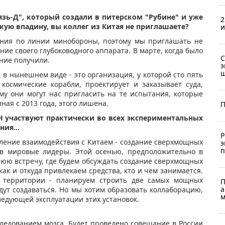
язь-Д", который создали в питерском "Рубине" и уже
2
кую впадину, вы коллег из Китая не приглашаете?
и
ния по линии минобороны, поэтому мы приглашать не
ие своего глубоководного аппарата. В марте, когда было
С
ние получили.
э
ш
 в нынешнем виде - это организация, у которой сто пять
 космические корабли, проектирует и заказывает суда,
му они могут нас пригласить на те испытания, которые
ная с 2013 года, этого лишена.
П
 участвуют практически во всех экспериментальных
ания…
Р
ление взаимодействия с Китаем - создание сверхмощных
э
п
 в мировые лидеры. Этой осенью, предположительно в
юю встречу, где будем обсуждать создание сверхмощных
как и откуда привлекаем средства, кто и чем занимается.
 территории - планируем строить две самых мощных
П
а
дут создаваться. Но мы хотим образовать коллаборацию,
м
следующей эксплуатации этих установок.
следованием мозга. Будет проведено совещание в России