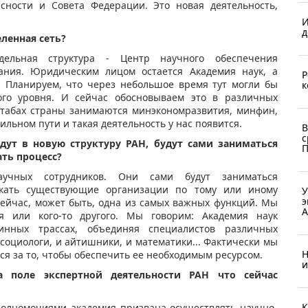
сности и Совета Федерации. Это новая деятельность,
И
д
ленная сеть?
ельная структура - Центр научного обеспечения
вания. Юридическим лицом остается Академия наук, а
Р
. Планируем, что через небольшое время тут могли бы
к
ого уровня. И сейчас обосновываем это в различных
штабах страны занимаются минэкономразвития, минфин,
льном пути и такая деятельность у нас появится.
В
с
дут в новую структуру РАН, будут сами заниматься
П
ть процесс?
чных сотрудников. Они сами будут заниматься
екать существующие организации по тому или иному
У
э
сейчас, может быть, одна из самых важных функций. Мы
А
я или кого-то другого. Мы говорим: Академия наук
инных трассах, объединяя специалистов различных
социологи, и айтишники, и математики... Фактически мы
Н
ся за то, чтобы обеспечить ее необходимым ресурсом.
и
а поле экспертной деятельности РАН что сейчас
К
полномочиями академия призвана осуществлять научно-