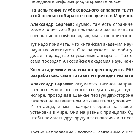
передавать информацию, открывать новое.
На испытание глубоководного аппарата "Вит
этой осенью собираются погрузить в Марианс
Александр Сергеев:
Думаю, там есть ограниче
можем. А вот китайцы пригласили нас на испытан
совещание по глубоководью, мы такое приглаше
Тут надо понимать, что Китайская академия наук
научных институтов. Она запускает на орбиту
делает подводные спускаемые аппараты. Поэто
сами проводят. А Российская академия наук, начи
Хотя академики и члены-корреспонденты РАН
разработках, сами готовят и проводят испыт
Александр Сергеев:
Разумеется. Важное направ
лазеров. Наши восточные соседи выходят тут
ноябре, проводим в Шанхае первую двухсторонн
лазеров на петаваттном и экзаваттном уровнях: 
И китайцы, и мы - каждая сторона на своей
установки в мире. Они на разных принципах бу
чтобы помогать друг другу в технологиях и в по
Третье направление - вопросы, связанные с ис