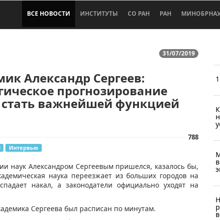
ВСЕ НОВОСТИ
ИНСТИТУТЫ
СО РАН
РАН
МИНОБРНА
31/07/2019
ик Александр Сергеев:
1
гическое прогнозирование
 стать важнейшей функцией
К
н
у
788
Н
Интервью
М
в
мии наук Александром Сергеевым пришелся, казалось бы,
э
академическая наука переезжает из больших городов на
спадает накал, а законодатели официально уходят на
Н
р
академика Сергеева был расписан по минутам.
в