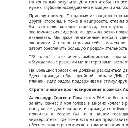
на конечный результат. Для того чтобы это вс
нужны глубокие исследования и мощный анализ
Приведу пример. По одному из нацпроектов м
другой стороны, и тоже в нацпроекте, ставим 
Вот эти цели, которые ставятся, они научно 
экономических лидеров, мы должны резко повыс
вкалывать. Мы даже пенсионный возраст сдви
экономики. А теперь спросим себя: сможем ли 
затрат обеспечить большую продолжительность
"78 плюс" - это очень амбициозная задача.
обсуждались с разными министерствами, эксперт
На больших трассах не должны расходиться дв
Здесь приходит образ двойной спирали ДНК. 
планах - идти рядом, поддерживая и стимулируя 
Стратегическое прогнозирование в рамках Ак
Александр Сергеев:
Пока что у РАН не было эт
заняты сейчас и моя голова, и многих коллег в
нас участок деятельности, и приходится в букв
появился в Уставе РАН и в нашем госзада
университеты, где тоже есть наши представите
обеспечения стратегического планирования в 