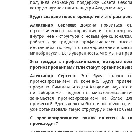
получила серьезную поддержку Совета безопа
которую нужно ставить внутри Академии наук.
Будет создано новое юрлицо или это распреде
Александр Сергеев:
Должна появиться отд
стратегического планирования и прогнозиро
внутри нее - структура с новым функционалом
работать до тридцати профессионалов высок
инстанциях, потому что планированием в мас
минобрнауки… Есть уверенность, что мы на прави
Эти тридцать профессионалов, которые вой
прогнозированием? Или станут организовыва
Александр Сергеев:
Это будут ставки нау
прогнозированием. И, конечно, будут привл
профилю. Считаем, что для Академии наук это 
не собираемся подменять минэкономразвити
занимается прогнозированием на более дл
профессий. Здесь должны быть и экономисты, и 
уже организовали такую структуру и сейчас бьем
С прогнозированием замах понятен. А н
происходит?
Александр Сергеев:
В соответствии с новыми 