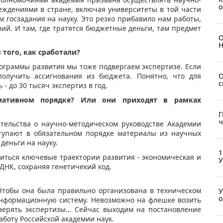
о
еждениями в стране, включая университеты в той части
м госзадания на науку. Это резко прибавило нам работы,
ий. И там, где тратятся бюджетные деньги, там предмет
О
Н
 того, как сработали?
рограммы развития мы тоже подвергаем экспертизе. Если
О
получить ассигнования из бюджета. Понятно, что для
с
- до 30 тысяч экспертиз в год.
иативном порядке? Или они приходят в рамках
Г
ч
тельства о научно-методическом руководстве Академии
ступают в обязательном порядке материалы из научных
деньги на науку.
1
иться ключевые траектории развития - экономическая и
У
ДНК, сохраняя генетичекий код.
Чтобы она была правильно организована в техническом
У
о
информационную систему. Невозможно на флешке возить
 сверять экспертизы… Сейчас выходим на постановление
аботу Российской академии наук.