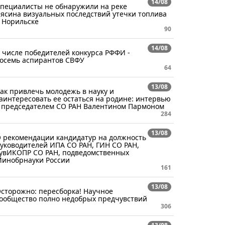
14/08
пециалисты не обнаружили на реке
ясина визуальных последствий утечки топлива
 Норильске
90
14/08
 числе победителей конкурса РФФИ -
осемь аспирантов СВФУ
64
13/08
ак привлечь молодежь в науку и
аинтересовать ее остаться на родине: интервью
 председателем СО РАН Валентином Пармоном
284
13/08
 рекомендации кандидатур на должность
уководителей ИПА СО РАН, ГИН СО РАН,
увИКОПР СО РАН, подведомственных
инобрнауки России
161
13/08
сторожно: пересборка! Научное
ообщество полно недобрых предчувствий
306