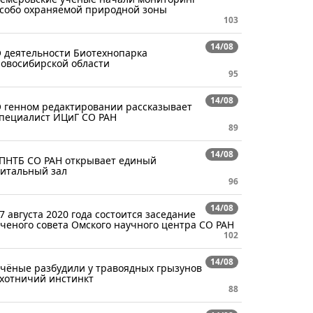
собо охраняемой природной зоны
103
14/08
 деятельности Биотехнопарка
овосибирской области
95
14/08
 генном редактировании рассказывает
пециалист ИЦиГ СО РАН
89
14/08
ПНТБ СО РАН открывает единый
итальный зал
96
14/08
7 августа 2020 года состоится заседание
ченого совета Омского научного центра СО РАН
102
14/08
чёные разбудили у травоядных грызунов
хотничий инстинкт
88