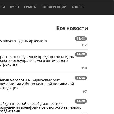
УКИ
ВУЗЫ
ГРАНТЫ
КОНФЕРЕНЦИИ
АНОНСЫ
Все новости
14/08
5 августа - День археолога
117
14/08
расноярские учёные предложили модель
ового легкоуправляемого оптического
стройства
110
14/08
агия мерзлоты и бирюзовых рек:
печатления учёных Большой норильской
кспедиции
97
14/08
айден простой способ диагностики
азрушения вольфрама от быстрого теплового
оздействия