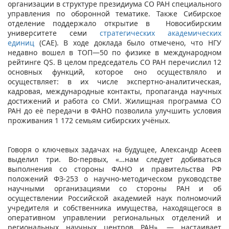
организации в структуре президиума СО РАН специального
управления по оборонной тематике. Также Сибирское
отделение поддержало открытие в Новосибирским
университете семи
стратегических академических
единиц
(САЕ). В ходе доклада было отмечено, что НГУ
недавно вошел в ТОП—50 по физике в международном
рейтинге QS. В целом председатель СО РАН перечислил 12
основных функций, которое оно осуществляло и
осуществляет: в их числе экспертно-аналитическая,
кадровая, международные контакты, пропаганда научных
достижений и работа со СМИ. Жилищная программа СО
РАН до её передачи в ФАНО позволила улучшить условия
проживания 1 172 семьям сибирских учёных.
Говоря о ключевых задачах на будущее, Александр Асеев
выделил три. Во-первых, «…нам следует добиваться
выполнения со стороны ФАНО и правительства РФ
положений ФЗ-253 о научно-методическом руководстве
научными организациями со стороны РАН и об
осуществлении Российской академией наук полномочий
учредителя и собственника имущества, находящегося в
оперативном управлении региональных отделений и
региональных научных центров РАН», ― настаивает