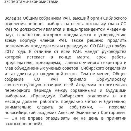
экспертами-экономистами.
Вслед за Общим собранием РАН, высший орган Сибирского
отделения перенес выборы на осень, поскольку глава СО
РАН по должности является и вице-президентом Академии
наук, в качестве которого предлагается к утверждению
всему корпусу членов РАН. Также решено продлить
полномочия председателя и президиума СО РАН до ноября
2017 года. В отличие от всей РАН, мандат руководства
которой истекает в конце марта, срок работы
председателя, президиума, главного ученого секретаря и
глав объединенных ученых советов Сибирского отделения
и так длится до следующей весны. Тем не менее, Общее
собрание СО РАН приняло формулировку,
соответствующую позиции всей Академии относительно
переходного периода между сорванными и будущими
выборами. «Президиум Сибирского отделения в эти
месяцы должен работать предельно чётко и бдительно,
внимательно следить за событиями, ― пожелал
новосибирский академик Алексей Эмильевич Конторович.
― Он не вправе опаздывать ни на день в принятии
важных решений».