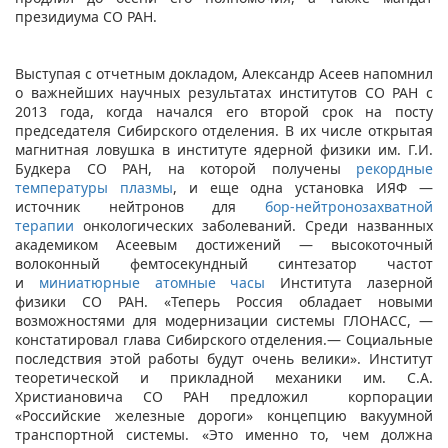
президиума СО РАН.
Выступая с отчетным докладом, Александр Асеев напомнил
о важнейших научных результатах институтов СО РАН с
2013 года, когда начался его второй срок на посту
председателя Сибирского отделения. В их числе открытая
магнитная ловушка в институте ядерной физики им. Г.И.
Будкера СО РАН, на которой получены
рекордные
температуры плазмы
, и еще одна установка ИЯФ —
источник нейтронов для
бор-нейтронозахватной
терапии
онкологических заболеваний. Среди названных
академиком Асеевым достижений ― высокоточный
волоконный фемтосекундный синтезатор частот
и
миниатюрные атомные часы
Института лазерной
физики СО РАН. «Теперь Россия обладает новыми
возможностями для модернизации системы ГЛОНАСС, ―
констатировал глава Сибирского отделения.― Социальные
последствия этой работы будут очень велики». Институт
теоретической и прикладной механики им. С.А.
Христиановича СО РАН предложил корпорации
«Российские железные дороги» концепцию вакуумной
транспортной системы. «Это именно то, чем должна