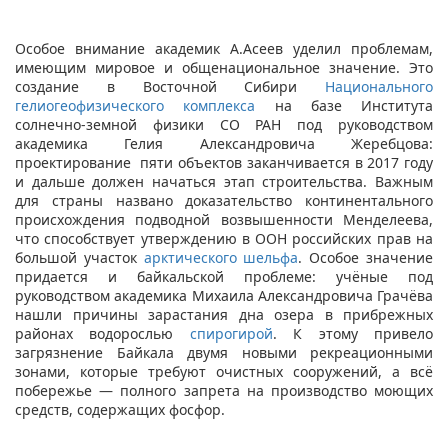
Особое внимание академик А.Асеев уделил проблемам,
имеющим мировое и общенациональное значение. Это
создание в Восточной Сибири
Национального
гелиогеофизического комплекса
на базе Института
солнечно-земной физики СО РАН под руководством
академика Гелия Александровича Жеребцова:
проектирование пяти объектов заканчивается в 2017 году
и дальше должен начаться этап строительства. Важным
для страны названо доказательство континентального
происхождения подводной возвышенности Менделеева,
что способствует утверждению в ООН российских прав на
большой участок
арктического шельфа
. Особое значение
придается и байкальской проблеме: учёные под
руководством академика Михаила Александровича Грачёва
нашли причины зарастания дна озера в прибрежных
районах водорослью
спирогирой
. К этому привело
загрязнение Байкала двумя новыми рекреационными
зонами, которые требуют очистных сооружений, а всё
побережье ― полного запрета на производство моющих
средств, содержащих фосфор.