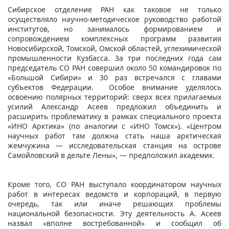
Сибирское отделение РАН как таковое не только
осуществляло научно-методическое руководство работой
институтов, но занималось формированием и
сопровождением комплексных программ развития
Новосибирской, Томской, Омской областей, углехимической
промышленности Кузбасса. За три последних года сам
председатель СО РАН совершил около 50 командировок по
«Большой Сибири» и 30 раз встречался с главами
субъектов Федерации. Особое внимание уделялось
освоению полярных территорий: сверх всех прилагаемых
усилий Александр Асеев предложил объединить и
расширить проблематику в рамках специального проекта
«ИНО Арктика» (по аналогии с «ИНО Томск»). «Центром
научных работ там должна стать наша арктическая
жемчужина ― исследовательская станция на острове
Самойловский в дельте Лены», ― предположил академик.
Кроме того, СО РАН выступало координатором научных
работ в интересах ведомств и корпораций, в первую
очередь, так или иначе решающих проблемы
национальной безопасности. Эту деятельность А. Асеев
назвал «вполне востребованной» и сообщил об