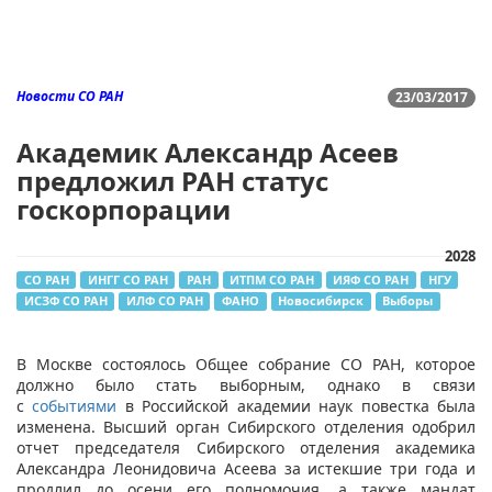
Новости СО РАН
23/03/2017
Академик Александр Асеев
предложил РАН статус
госкорпорации
2028
СО РАН
ИНГГ СО РАН
РАН
ИТПМ СО РАН
ИЯФ СО РАН
НГУ
ИСЗФ СО РАН
ИЛФ СО РАН
ФАНО
Новосибирск
Выборы
В Москве состоялось Общее собрание СО РАН, которое
должно было стать выборным, однако в связи
с
событиями
в Российской академии наук повестка была
изменена. Высший орган Сибирского отделения одобрил
отчет председателя Сибирского отделения академика
Александра Леонидовича Асеева за истекшие три года и
продлил до осени его полномочия, а также мандат