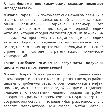
А как фильмы про химические реакции помогают
исследователю?
Михаил Егоров:
Они показывает сам механизм реакции, а
значит, появляется возможность ей управлять, искать
самый оптимальный вариант. Например, это
принципиально важно для создания единой теории
катализа, которая сегодня считается одной из важнейших
в науке. На программу по созданию единой теории
катализа Евросоюз выделил сотни миллионов евро.
Очевидно, что такая программа необходима и в нашей
стране в составе стратегических химических
исследований.
Какие наиболее значимые ­результаты получены
институтом за последнее время?
Михаил Егоров:
Я уже упоминал про получение самого
высокоэнергетического в мире вещества. Еще одна работа
связана с проблемой серы, которая содержится в нефти.
Помните, именно сера стала одной их причин недавнего
инцидента с поставками нашего топлива за рубеж.
Сегодня есть разные способы очищать нефть от серы, но
все равно она остается, что ведет к быстрому износу очень
дорогих катализаторов. Мы создали метод, который