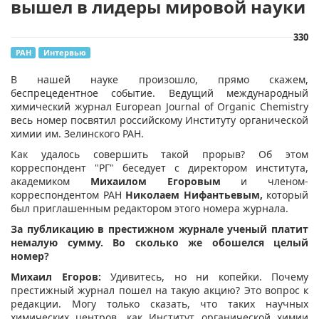
вышел в лидеры мировой науки
330
РАН
Интервью
​В нашей науке произошло, прямо скажем,
беспрецедентное событие. Ведущий международный
химический журнал European Journal of Organic Chemistry
весь номер посвятил российскому Институту органической
химии им. Зелинского РАН.
Как удалось совершить такой прорыв? Об этом
корреспондент "РГ" беседует с директором института,
академиком
Михаилом Егоровым
и членом-
корреспондентом РАН
Николаем Нифантьевым,
который
был приглашенным редактором этого номера журнала.
За публикацию в престижном журнале ученый платит
немалую сумму. Во сколько же обошелся целый
номер?
Михаил Егоров:
Удивитесь, но ни копейки. Почему
престижный журнал пошел на такую акцию? Это вопрос к
редакции. Могу только сказать, что таких научных
химических центров, как Институт органической химии