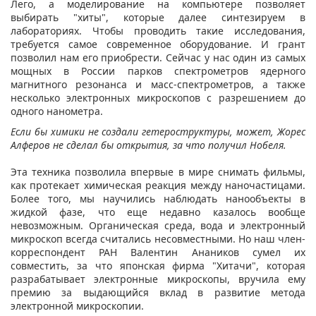
Лего, а моделирование на компьютере позволяет
выбирать "хиты", которые далее синтезируем в
лабораториях. Чтобы проводить такие исследования,
требуется самое современное оборудование. И грант
позволил нам его приобрести. Сейчас у нас один из самых
мощных в России парков спектрометров ядерного
магнитного резонанса и масс-спектрометров, а также
несколько электронных микроскопов с разрешением до
одного нанометра.
Если бы химики не создали
гетероструктуры
, может, Жорес
Алферов не сделал бы открытия, за что получил Нобеля.
Эта техника позволила впервые в мире снимать фильмы,
как протекает химическая реакция между наночастицами.
Более того, мы научились наблюдать нанообъекты в
жидкой фазе, что еще недавно казалось вообще
невозможным. Органическая среда, вода и электронный
микроскоп всегда считались несовместными. Но наш член-
корреспондент РАН Валентин Анаников сумел их
совместить, за что японская фирма "Хитачи", которая
разрабатывает электронные микроскопы, вручила ему
премию за выдающийся вклад в развитие метода
электронной микроскопии.