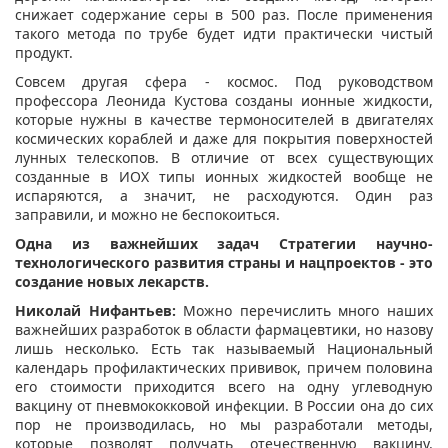
снижает содержание серы в 500 раз. После применения
такого метода по трубе будет идти практически чистый
продукт.
Совсем другая сфера - космос. Под руководством
профессора Леонида Кустова созданы ионные жидкости,
которые нужны в качестве термоносителей в двигателях
космических кораблей и даже для покрытия поверхностей
лунных телескопов. В отличие от всех существующих
созданные в ИОХ типы ионных жидкостей вообще не
испаряются, а значит, не расходуются. Один раз
заправили, и можно не беспокоиться.
Одна из важнейших задач Стратегии научно-
технологического развития страны и нацпроектов - это
создание новых лекарств.
Николай Нифантьев:
Можно перечислить много наших
важнейших разработок в области фармацевтики, но назову
лишь несколько. Есть так называемый Национальный
календарь профилактических прививок, причем половина
его стоимости приходится всего на одну углеводную
вакцину от пневмококковой инфекции. В России она до сих
пор не производилась, но мы разработали методы,
которые позволят получать отечественную вакцину.