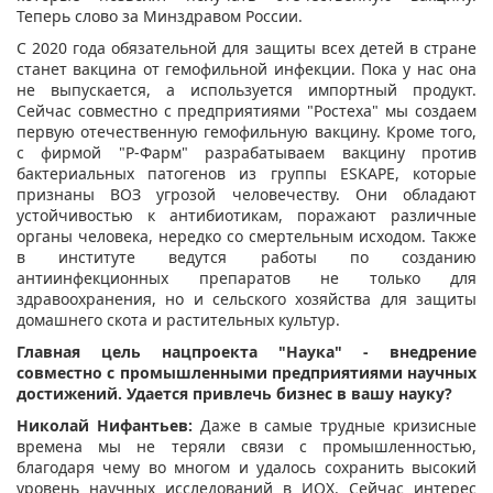
Теперь слово за Минздравом России.
С 2020 года обязательной для защиты всех детей в стране
станет вакцина от гемофильной инфекции. Пока у нас она
не выпускается, а используется импортный продукт.
Сейчас совместно с предприятиями "Ростеха" мы создаем
первую отечественную гемофильную вакцину. Кроме того,
с фирмой "Р-Фарм" разрабатываем вакцину против
бактериальных патогенов из группы ESKAPE, которые
признаны ВОЗ угрозой человечеству. Они обладают
устойчивостью к антибиотикам, поражают различные
органы человека, нередко со смертельным исходом. Также
в институте ведутся работы по созданию
антиинфекционных препаратов не только для
здравоохранения, но и сельского хозяйства для защиты
домашнего скота и растительных культур.
Главная цель нацпроекта "Наука" - внедрение
совместно с промышленными предприятиями научных
достижений. Удается привлечь бизнес в вашу науку?
Николай Нифантьев:
Даже в самые трудные кризисные
времена мы не теряли связи с промышленностью,
благодаря чему во многом и удалось сохранить высокий
уровень научных исследований в ИОХ. Сейчас интерес