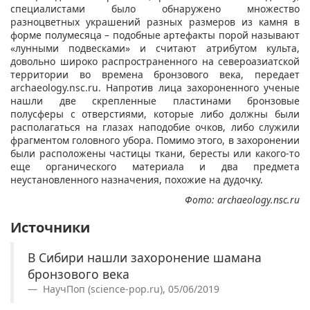
специалистами было обнаружено множество
разноцветных украшений разных размеров из камня в
форме полумесяца – подобные артефакты порой называют
«лунными подвесками» и считают атрибутом культа,
довольно широко распространенного на североазиатской
территории во времена бронзового века, передает
archaeology.nsc.ru. Напротив лица захороненного ученые
нашли две скрепленные плаcтинами бронзовые
полусферы с отверстиями, которые либо должны были
располагаться на глазах наподобие очков, либо служили
фрагментом головного убора. Помимо этого, в захоронении
были расположены частицы ткани, бересты или какого-то
еще органического материала и два предмета
неустановленного назначения, похожие на дудочку.
Фото: archaeology.nsc.ru
Источники
В Сибири нашли захоронение шамана
бронзового века
НаучПоп (science-pop.ru), 05/06/2019