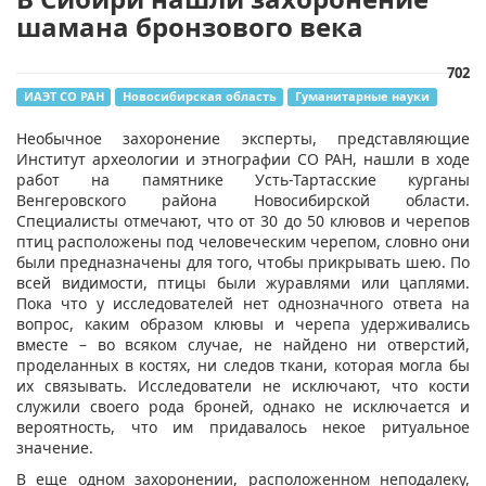
шамана бронзового века
702
ИАЭТ СО РАН
Новосибирская область
Гуманитарные науки
Необычное захоронение эксперты, представляющие
Институт археологии и этнографии СО РАН, нашли в ходе
работ на памятнике Усть-Тартасские курганы
Венгеровского района Новосибирской области.
Специалисты отмечают, что от 30 до 50 клювов и черепов
птиц расположены под человеческим черепом, словно они
были предназначены для того, чтобы прикрывать шею. По
всей видимости, птицы были журавлями или цаплями.
Пока что у исследователей нет однозначного ответа на
вопрос, каким образом клювы и черепа удерживались
вместе – во всяком случае, не найдено ни отверстий,
проделанных в костях, ни следов ткани, которая могла бы
их связывать. Исследователи не исключают, что кости
служили своего рода броней, однако не исключается и
вероятность, что им придавалось некое ритуальное
значение.
В еще одном захоронении, расположенном неподалеку,