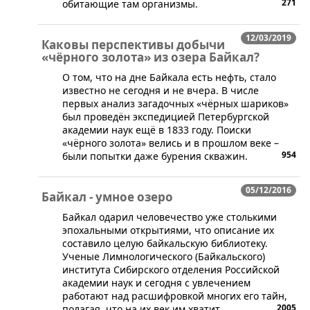
271
обитающие там организмы.
12/03/2019
Каковы перспективы добычи
«чёрного золота» из озера Байкал?
О том, что на дне Байкала есть нефть, стало
известно не сегодня и не вчера. В числе
первых анализ загадочных «чёрных шариков»
был проведён экспедицией Петербургской
академии наук ещё в 1833 году. Поиски
«чёрного золота» велись и в прошлом веке –
954
были попытки даже бурения скважин.
05/12/2016
Байкал - умное озеро
​Байкал одарил человечество уже столькими
эпохальными открытиями, что описание их
составило целую байкальскую библиотеку.
Ученые Лимнологического (Байкальского)
института Сибирского отделения Российской
академии наук и сегодня с увлечением
работают над расшифровкой многих его тайн,
2005
полагая, что на их век им хватит.