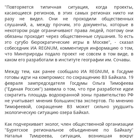
"Повторяется типичная ситуация, когда проекты,
касающиеся регионов, в этих самых регионах никто ни
разу не видел. Они не проходили общественных
слушаний, а, между прочим, это документы, которые в
некотором роде ограничивают права людей, поэтому они
обязаны проходит через общественные слушания. То есть
это сугубо бюрократические игры в Москве", - сказал
собеседник ИА REGNUM, комментируя информацию о том,
что Минприроды подало проект не совсем в том виде, в
каком его разработали в институте географии им. Сочавы.
Между тем, как ранее сообщало ИА REGNUM, в Госдуме
готовы идти на компромисс по сокращению ВЗ Байкала. 19
февраля зампредседателя Госдумы Ольга Тимофеева
("Единая Россия") заявила о том, что при разработке идеи
сократить площадь водоохранной зоны правительство РФ
не учитывает мнения большинства экспертов. По мнению
Тимофеевой, сокращение ВЗ может сильно ухудшить
экологическую ситуацию озера Байкал.
Как подчеркивает эколог, член общественной организации
"Бурятское региональное объединение по Байкалу"
Наталья Тумуреева, ситуация, возникшая вокруг