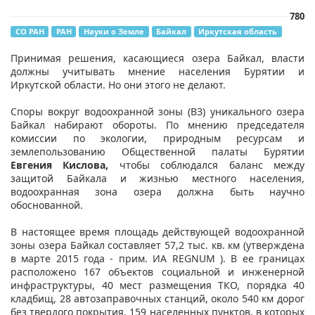
780
СО РАН
РАН
Науки о Земле
Байкал
Иркутская область
Принимая решения, касающиеся озера Байкал, власти
должны учитывать мнение населения Бурятии и
Иркутской области. Но они этого не делают.
Споры вокруг водоохранной зоны (ВЗ) уникального озера
Байкал набирают обороты. По мнению председателя
комиссии по экологии, природным ресурсам и
землепользованию Общественной палаты Бурятии
Евгения Кислова,
чтобы соблюдался баланс между
защитой Байкала и жизнью местного населения,
водоохранная зона озера должна быть научно
обоснованной.
В настоящее время площадь действующей водоохранной
зоны озера Байкал составляет 57,2 тыс. кв. км (утверждена
в марте 2015 года - прим. ИА REGNUM ). В ее границах
расположено 167 объектов социальной и инженерной
инфраструктуры, 40 мест размещения ТКО, порядка 40
кладбищ, 28 автозаправочных станций, около 540 км дорог
без твердого покрытия, 159 населенных пунктов, в которых