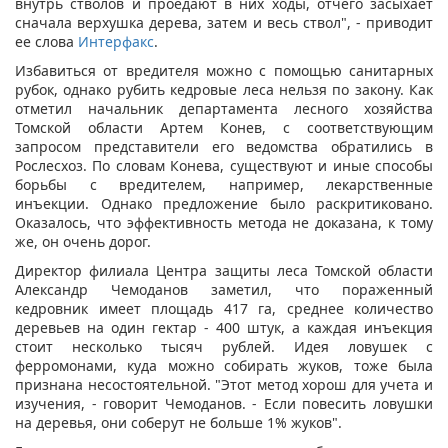
внутрь стволов и проедают в них ходы, отчего засыхает
сначала верхушка дерева, затем и весь ствол", - приводит
ее слова
Интерфакс
.
Избавиться от вредителя можно с помощью санитарных
рубок, однако рубить кедровые леса нельзя по закону. Как
отметил начальник департамента лесного хозяйства
Томской области Артем Конев, с соответствующим
запросом представители его ведомства обратились в
Рослесхоз. По словам Конева, существуют и иные способы
борьбы с вредителем, например, лекарственные
инъекции. Однако предложение было раскритиковано.
Оказалось, что эффективность метода не доказана, к тому
же, он очень дорог.
Директор филиала Центра защиты леса Томской области
Александр Чемоданов заметил, что пораженный
кедровник имеет площадь 417 га, среднее количество
деревьев на один гектар - 400 штук, а каждая инъекция
стоит несколько тысяч рублей. Идея ловушек с
ферромонами, куда можно собирать жуков, тоже была
признана несостоятельной. "Этот метод хорош для учета и
изучения, - говорит Чемоданов. - Если повесить ловушки
на деревья, они соберут не больше 1% жуков".