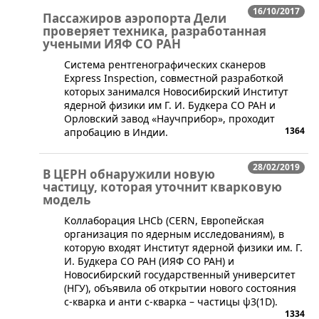
16/10/2017
Пассажиров аэропорта Дели
проверяет техника, разработанная
учеными ИЯФ СО РАН
Система рентгенографических сканеров
Express Inspection, совместной разработкой
которых занимался Новосибирский Институт
ядерной физики им Г. И. Будкера СО РАН и
Орловский завод «Научприбор», проходит
1364
апробацию в Индии.
28/02/2019
В ЦЕРН обнаружили новую
частицу, которая уточнит кварковую
модель
​Коллаборация LHCb (CERN, Европейская
организация по ядерным исследованиям), в
которую входят Институт ядерной физики им. Г.
И. Будкера СО РАН (ИЯФ СО РАН) и
Новосибирский государственный университет
(НГУ), объявила об открытии нового состояния
c-кварка и анти c-кварка – частицы ψ3(1D).
1334