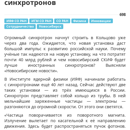
синхротронов
698
ИЯФ СО РАН
ИГМ СО РАН
СО РАН
Физика
Инновации
Сотрудничество
Новосибирск
​Огромный синхротрон начнут строить в Кольцово уже
через два года. Ожидается, что новая установка даст
большой импульс к развитию российской науки. Почему
учёные так надеются на новую установку, на что потратят
почти 40 млрд рублей и чем новосибирский СКИФ будет
лучше иностранных синхротронов? Выясняли
«Новосибирские новости».
В Институте ядерной физики (ИЯФ) начинали работать
с синхротронами ещё 40 лет назад. Сейчас действуют две
таких установки — из трёх имеющихся в России.
Синхротрон представляет собой кольцо из трубы. В ней
мельчайшие заряженные частицы — электроны —
разгоняются до огромной скорости. От этого они светятся.
«Частица поворачивается из поворотного магнита.
Излучение вылетает по касательной к её направлению
движения. Здесь будет распространяться пучок фотонов.