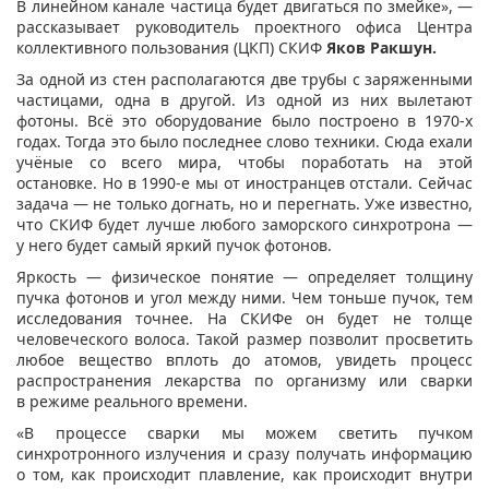
В линейном канале частица будет двигаться по змейке», —
рассказывает руководитель проектного офиса Центра
коллективного пользования (ЦКП) СКИФ
Яков
Ракшун
.
За одной из стен располагаются две трубы с заряженными
частицами, одна в другой. Из одной из них вылетают
фотоны. Всё это оборудование было построено в 1970-х
годах. Тогда это было последнее слово техники. Сюда ехали
учёные со всего мира, чтобы поработать на этой
остановке. Но в 1990-е мы от иностранцев отстали. Сейчас
задача — не только догнать, но и перегнать. Уже известно,
что СКИФ будет лучше любого заморского синхротрона —
у него будет самый яркий пучок фотонов.
Яркость — физическое понятие — определяет толщину
пучка фотонов и угол между ними. Чем тоньше пучок, тем
исследования точнее. На СКИФе он будет не толще
человеческого волоса. Такой размер позволит просветить
любое вещество вплоть до атомов, увидеть процесс
распространения лекарства по организму или сварки
в режиме реального времени.
«В процессе сварки мы можем светить пучком
синхротронного излучения и сразу получать информацию
о том, как происходит плавление, как происходит внутри