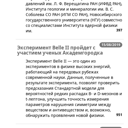
давлений им. Л. Ф. Верещагина РАН (ИФВД РАН),
Института геологии и минералогии им. В. С.
Соболева СО РАН (ИГМ СО РАН), Новосибирского
государственного университета (НГУ) совместно
со специалистами Института ядерной физики
397
им.
15/08/2019
Эксперимент Belle II пройдет с
участием ученых Академгородка
​Эксперимент Belle II — это один из
экспериментов в физике высоких энергий,
работающий на передовых рубежах
современной науки. Данные, полученные в
результате эксперимента, позволят проверить
предсказания Стандартной модели для
вероятностей редких распадах B- и D-мезонов и
t-лептона, улучшить точность измерения
параметров нарушения симметрии между
веществом и антивеществом и, возможно,
951
обнаружить проявления новой физики.