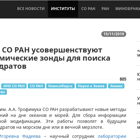
ВСЕ НОВОСТИ
ИНСТИТУТЫ
СО РАН
РАН
МИНОБРНА
15/11/2019
 СО РАН усовершенствуют
«
м
мические зонды для поиска
дратов
К
н
805
ИНХ СО РАН
СО РАН
Новосибирск
Науки о Земле
Химия
тво
У
н
 им. А.А. Трофимука СО РАН разрабатывают новые методы
ений на дне океанов и морей. Для сбора информации
чной модификации. Эти работы позволят в будущем
Н
дратов на морском дне или в вечной мерзлоте.
м
горевна Фадеева
– научный сотрудник
лаборатории