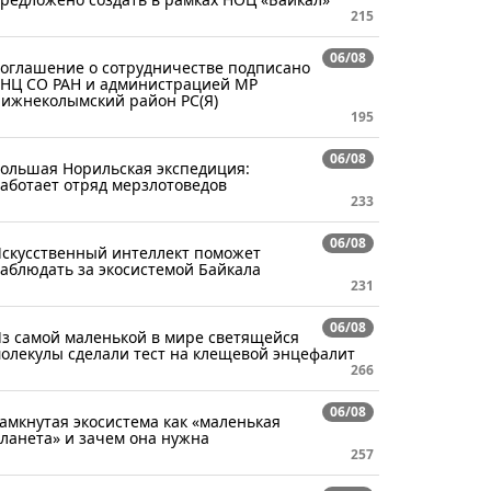
215
06/08
оглашение о сотрудничестве подписано
НЦ СО РАН и администрацией МР
ижнеколымский район РС(Я)
195
06/08
ольшая Норильская экспедиция:
аботает отряд мерзлотоведов
233
06/08
скусственный интеллект поможет
аблюдать за экосистемой Байкала
231
06/08
з самой маленькой в мире светящейся
олекулы сделали тест на клещевой энцефалит
266
06/08
амкнутая экосистема как «маленькая
ланета» и зачем она нужна
257