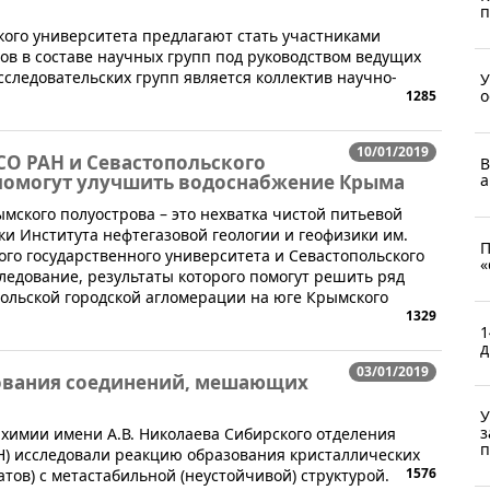
п
кого университета предлагают стать участниками
ов в составе научных групп под руководством ведущих
сследовательских групп является коллектив научно-
У
о
1285
10/01/2019
СО РАН и Севастопольского
В
 помогут улучшить водоснабжение Крыма
а
мского полуострова – это нехватка чистой питьевой
ки Института нефтегазовой геологии и геофизики им.
П
ого государственного университета и Севастопольского
«
ледование, результаты которого помогут решить ряд
ольской городской агломерации на юге Крымского
1329
1
д
03/01/2019
ования соединений, мешающих
У
з
й химии имени А.В. Николаева Сибирского отделения
п
Н) исследовали реакцию образования кристаллических
1576
атов) с метастабильной (неустойчивой) структурой.