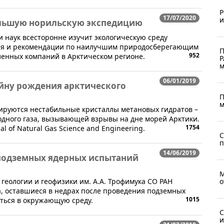
Р
17/07/2020
и
ольшую норильскую экспедицию
ии наук всесторонне изучит экологическую среду
ия и рекомендации по наилучшим природосберегающим
П
952
енных компаний в Арктическом регионе.
Р
м
06/01/2019
йну рождения арктического
П
м
мируются нестабильные кристаллы метановых гидратов –
дного газа, вызывающей взрывы на дне морей Арктики.
1754
 of Natural Gas Science and Engineering.
С
п
14/06/2019
 подземных ядерных испытаний
М
геологии и геофизики им. А.А. Трофимука СО РАН
о
, оставшиеся в недрах после проведения подземных
1015
яться в окружающую среду.
С
и