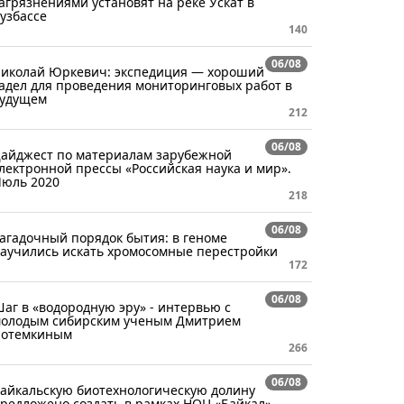
агрязнениями установят на реке Ускат в
узбассе
140
06/08
иколай Юркевич: экспедиция — хороший
адел для проведения мониторинговых работ в
удущем
212
06/08
айджест по материалам зарубежной
лектронной прессы «Российская наука и мир».
юль 2020
218
06/08
агадочный порядок бытия: в геноме
аучились искать хромосомные перестройки
172
06/08
аг в «водородную эру» - интервью с
олодым сибирским ученым Дмитрием
отемкиным
266
06/08
айкальскую биотехнологическую долину
редложено создать в рамках НОЦ «Байкал»