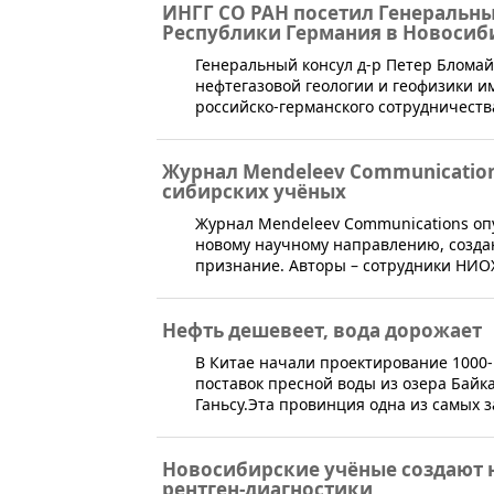
ИНГГ СО РАН посетил Генеральн
Республики Германия в Новосиб
​Генеральный консул д-р Петер Блома
нефтегазовой геологии и геофизики им
российско-германского сотрудничеств
Журнал Mendeleev Communications
сибирских учёных
Журнал Mendeleev Communications опу
новому научному направлению, созд
признание. Авторы – сотрудники НИОХ
Нефть дешевеет, вода дорожает
​​​В Китае начали проектирование 100
поставок пресной воды из озера Байк
Ганьсу.Эта провинция одна из самых 
Новосибирские учёные создают 
рентген-диагностики