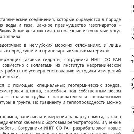
Г
р
сталлические соединения, которые образуются в породе
з воды и газа. Важное преимущество газогидратов –
Н
в ближайшие десятилетия эти полезные ископаемые могут
в
о топлива.
г
едоточено в неглубоких морских отложениях, и лишь
лых пород суши и в приполярных частях материков.
Р
одержащих газовые гидраты, сотрудники ИНГГ СО РАН
т
й совместно с коллегами из Института неорганической
утся работы по усовершенствованию методики измерений
точности.
К
э
тся с помощью специальных геотермических зондов.
К
ехметровая штанга, способная под собственным весом
оса – стальная трубка с нагревателем и специальными
туры в грунте. По градиенту и теплопроводности можно
О
н
тономно, записывая измерения на карту памяти, так и в
оединяется кабелем с бортовым регистратором, и ученые
 работы. Сотрудники ИНГГ СО РАН разрабатывают новые
Ц
работают над усовершенствованием конструкции такой