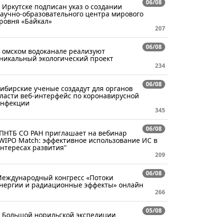
06/08
 Иркутске подписан указ о создании
аучно-образовательного центра мирового
ровня «Байкал»
207
06/08
 омском водоканале реализуют
никальный экологический проект
234
06/08
ибирские ученые создадут для органов
ласти веб-интерфейс по коронавирусной
нфекции
345
06/08
ПНТБ СО РАН приглашает на вебинар
WIPO Match: эффективное использование ИС в
нтересах развития"
209
06/08
еждународный конгресс «Потоки
нергии и радиационные эффекты» онлайн
266
05/08
 Большой норильской экспедиции