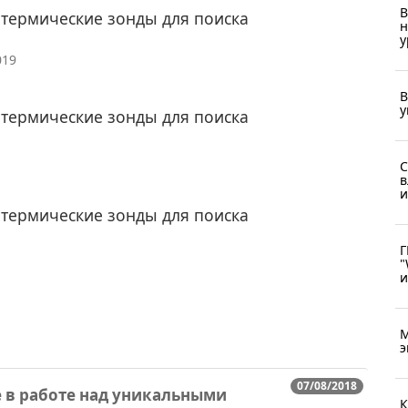
В
отермические зонды для поиска
н
у
019
В
у
отермические зонды для поиска
С
в
и
отермические зонды для поиска
Г
"
и
М
э
07/08/2018
 в работе над уникальными
К