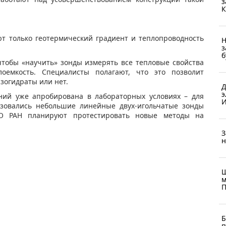
з
К
т только геотермический градиент и теплопроводность
Н
з
б
чтобы «научить» зонды измерять все тепловые свойства
лоемкость. Специалисты полагают, что это позволит
азогидраты или нет.
Д
э
ний уже апробирована в лабораторных условиях – для
И
ьзовались небольшие линейные двух-игольчатые зонды
О РАН планируют протестировать новые методы на
З
н
Ш
м
П
Б
п