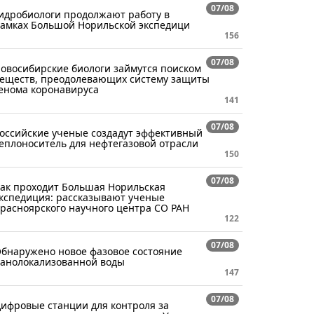
07/08
идробиологи продолжают работу в
амках Большой Норильской экспедици
156
07/08
овосибирские биологи займутся поиском
еществ, преодолевающих систему защиты
енома коронавируса
141
07/08
оссийские ученые создадут эффективный
еплоноситель для нефтегазовой отрасли
150
07/08
ак проходит Большая Норильская
кспедиция: рассказывают ученые
расноярского научного центра СО РАН
122
07/08
бнаружено новое фазовое состояние
анолокализованной воды
147
07/08
ифровые станции для контроля за