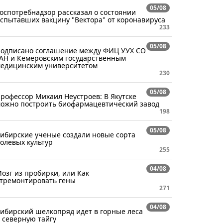
05/08
оспотребнадзор рассказал о состоянии
спытавших вакцину "Вектора" от коронавируса
233
05/08
одписано соглашение между ФИЦ УУХ СО
АН и Кемеровским государственным
едицинским университетом
230
05/08
рофессор Михаил Неустроев: В Якутске
ожно построить биофармацевтический завод
198
05/08
ибирские ученые создали новые сорта
олевых культур
255
04/08
озг из пробирки, или Как
тремонтировать гены
271
04/08
ибирский шелкопряд идет в горные леса
 северную тайгу