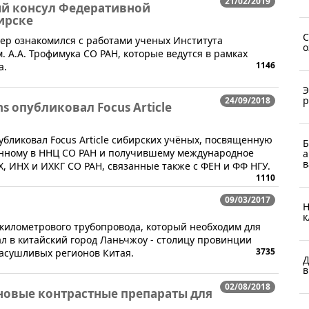
21/02/2019
ый консул Федеративной
ирске
С
йер ознакомился с работами ученых Института
о
. А.А. Трофимука СО РАН, которые ведутся в рамках
1146
а.
Э
р
24/09/2018
 опубликовал Focus Article
бликовал Focus Article сибирских учёных, посвященную
Б
анному в ННЦ СО РАН и получившему международное
а
в
, ИНХ и ИХКГ СО РАН, связанные также с ФЕН и ФФ НГУ.
1110
09/03/2017
Н
к
0-километрового трубопровода, который необходим для
ал в китайский город Ланьчжоу - столицу провинции
3735
засушливых регионов Китая.
Д
в
02/08/2018
новые контрастные препараты для