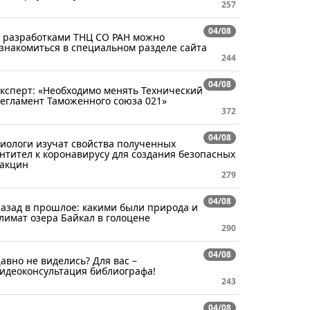
257
04/08
 разработками ТНЦ СО РАН можно
знакомиться в специальном разделе сайта
244
04/08
ксперт: «Необходимо менять Технический
егламент Таможенного союза 021»
372
04/08
иологи изучат свойства полученных
нтител к коронавирусу для создания безопасных
акцин
279
04/08
азад в прошлое: какими были природа и
лимат озера Байкал в голоцене
290
04/08
авно не виделись? Для вас –
идеоконсультация библиографа!
243
04/08