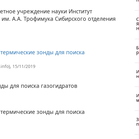
етное учреждение науки Институт
 им. А.А. Трофимука Сибирского отделения
С
Я
Н
Б
отермические зонды для поиска
р
nfo), 15/11/2019
И
н
ды для поиска газогидратов
И
м
отермические зонды для поиска
З
п