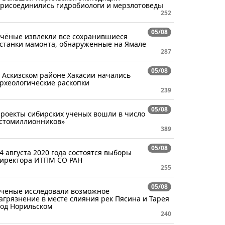
рисоединились гидробиологи и мерзлотоведы
252
05/08
чёные извлекли все сохранившиеся
станки мамонта, обнаруженные на Ямале
287
05/08
 Аскизском районе Хакасии начались
рхеологические раскопки
239
05/08
роекты сибирских ученых вошли в число
стомиллионников»
389
05/08
4 августа 2020 года состоятся выборы
иректора ИТПМ СО РАН
255
05/08
ченые исследовали возможное
агрязнение в месте слияния рек Пясина и Тарея
од Норильском
240