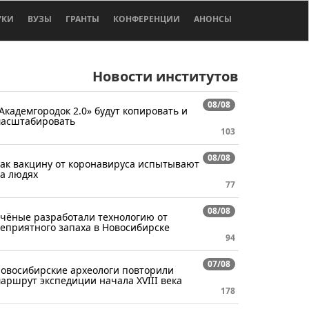
УКИ
ВУЗЫ
ГРАНТЫ
КОНФЕРЕНЦИИ
АНОНСЫ
Новости институтов
08/08
Академгородок 2.0» будут копировать и
асштабировать
103
08/08
ак вакцину от коронавируса испытывают
а людях
77
08/08
чёные разработали технологию от
еприятного запаха в Новосибирске
94
07/08
овосибирские археологи повторили
аршрут экспедиции начала XVIII века
178