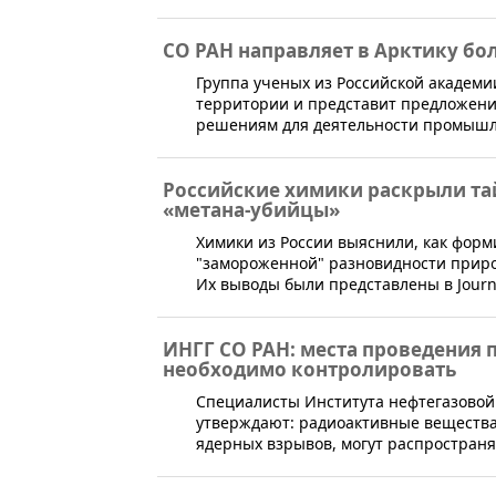
СО РАН направляет в Арктику б
​​Группа ученых из Российской академ
территории и представит предложен
решениям для деятельности промышл
Российские химики раскрыли та
«метана-убийцы»
Химики из России выяснили, как фор
"замороженной" разновидности приро
Их выводы были представлены в Journal
ИНГГ СО РАН: места проведения
необходимо контролировать
Специалисты Института нефтегазовой 
утверждают: радиоактивные вещества
ядерных взрывов, могут распростран