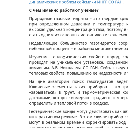
динамических проблем сейсмики ИНГГ СО РАН
.
С чем именно работают ученые?
Природные газовые гидраты – это твердые кри
при определенном давлении и температуре и
высокая удельная концентрация газа, поэтому 
стать одним из основных источников ископаемог
Подавляющее большинство газогидратов соср
небольшой процент – в районах многолетнемерз
Изучение теплофизических свойств пород, с
проводят на уникальной установке, созданно
химии им. А.В. Николаева СО РАН. Сейчас вед
тепловых свойств, повышению ее надежности и 
На дне акваторий поиск газогидратов веде
Ключевые элементы таких приборов – это тр
«зарываться» в грунт, и термометрическая к
датчиками, которые измеряют градиент темпера
определить и тепловой поток в осадках.
Геотермические зонды могут действовать как ав
интерактивном режиме. В этом случае прибор с
могут в реальном времени корректировать ход
алгоритмы и методы исследований, а также 