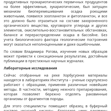
продуктивных прокариотических первичных продуцентов
на более эффективные, эукариотические, был запущен
механизм биоперемешивания осадка роющими
животными, появился зоопланктон и фитопланктон, и все
это должно было отразиться на составе захороненного
органического вещества, круговороте углерода и других
элементов, окислительно-восстановительных обстановках,
балансе и перераспределении осадка в бассейне. Без
учета биологического фактора геологические построения
могут оказаться неполноценными и даже ошибочными.
По словам Владимира Рогова, изучение новых образцов
может привести к сенсационным результатам, достойным
публикации в престижных научных журналах.
Лабораторные исследования
Сейчас отобранные на реке Хорбусуонке материалы
находятся в лабораториях Института – ученые скрупулезно
работают с образцами, применяя различные новейшие
методы. В частности, методику нежного препарирования,
которая позволяет бережно отделять раковинные
организмы от фрагментов породы.
Для этого специалисты помещают образец в буферный
раствор уксусной кислоты, благодаря чему раковины