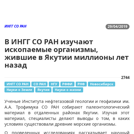
ИНГГ СО РАН
29/04/2019
В ИНГГ СО РАН изучают
ископаемые организмы,
жившие в Якутии миллионы лет
назад
2744
ИНГГ СО РАН
СО РАН
НГУ
РФФИ
РНФ
Новосибирск
Науки о Земле
Якутия
Науки о жизни
Ученые Института нефтегазовой геологии и геофизики им.
А.А. Трофимука СО РАН собирают палеонтологический
материал в отдаленных районах Якутии. Изучая этот
материал, специалисты делают выводы о том, в каких
условиях существовали древние морские организмы.
О проведенных исследованиях рассказывает научный