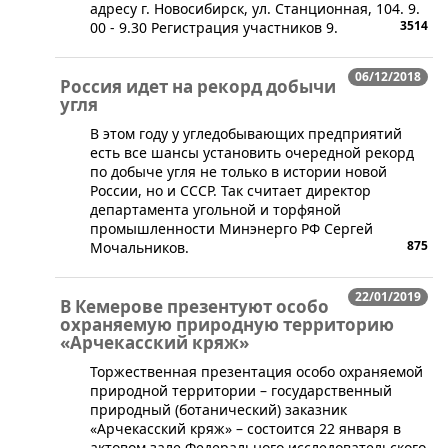
адресу г. Новосибирск, ул. Станционная, 104. 9.​​​
3514
00 - 9.30 Регистрация участников​ 9.
06/12/2018
Россия идет на рекорд добычи
угля
В этом году у угледобывающих предприятий
есть все шансы установить очередной рекорд
по добыче угля не только в истории новой
России, но и СССР. Так считает директор
департамента угольной и торфяной
промышленности Минэнерго РФ Сергей
875
Мочальников.
22/01/2019
В Кемерове презентуют особо
охраняемую природную территорию
«Арчекасский кряж»
​Торжественная презентация особо охраняемой
природной территории – государственный
природный (ботанический) заказник
«Арчекасский кряж» – состоится 22 января в
актовом зале Федерального исследовательского