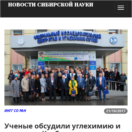
НОВОСТИ СИБИРСКОЙ НАУКИ
Toggl
navig
ИНГГ СО РАН
21/10/2017
Ученые обсудили углехимию и