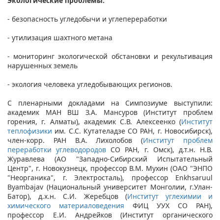
Экологические проблемы:
- безопасность угледобычи и углепереработки
- утилизация шахтного метана
- мониторинг экологической обстановки и рекультивация
нарушенных земель
- экология человека угледобывающих регионов.
С пленарными докладами на Симпозиуме выступили:
академик МАН ВШ З.А. Мансуров (Институт проблем
горения, г. Алматы), академик С.В. Алексеенко (
Институт
теплофизики
им. С.С. Кутателадзе СО РАН, г. Новосибирск),
член-корр. РАН В.А. Лихолобов (
Институт проблем
переработки углеводородов
СО РАН, г. Омск), д.т.н. Н.В.
Журавлева (АО "Западно-Сибирский Испытательный
Центр", г. Новокузнецк, профессор В.М. Мухин (ОАО "ЭНПО
"Неорганика", г. Электросталь), профессор Enkhsaruul
Byambajav (Национальный университет Монголии, г.Улан-
Батор), д.х.н. С.И. Жеребцов (
Институт углехимии и
химического материаловедения
ФИЦ УУХ СО РАН),
профессор Е.И. Андрейков (Институт органического