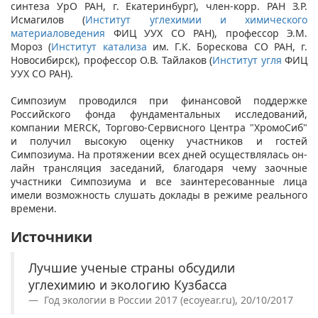
синтеза УрО РАН, г. Екатеринбург), член-корр. РАН З.Р.
Исмагилов (
Институт углехимии и химического
материаловедения
ФИЦ УУХ СО РАН), профессор Э.М.
Мороз (
Институт катализа
им. Г.К. Борескова СО РАН, г.
Новосибирск), профессор О.В. Тайлаков (
Институт угля
ФИЦ
УУХ СО РАН).
Симпозиум проводился при финансовой поддержке
Российского фонда фундаментальных исследований,
компании MERCK, Торгово-Сервисного Центра "ХромоСиб"
и получил высокую оценку участников и гостей
Симпозиума. На протяжении всех дней осуществлялась он-
лайн трансляция заседаний, благодаря чему заочные
участники Симпозиума и все заинтересованные лица
имели возможность слушать доклады в режиме реального
времени.
Источники
Лучшие ученые страны обсудили
углехимию и экологию Кузбасса
Год экологии в России 2017 (ecoyear.ru), 20/10/2017