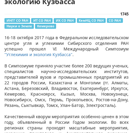
экологию Кузбасса
1745
ИНГГ СО РАН
ИТ СО РАН
ИК СО РАН
КемНЦ СО РАН
СО РАН
Науки о Земле
Кемерово
16-18 октября 2017 года в Федеральном исследовательском
центре угля и углехимии Сибирского отделения РАН
успешно прошел VI Международный Симпозиум
"Углехимия и экология Кузбасса"​
.
В Симпозиуме приняло участие более 200 ведущих ученых,
специалистов научно-исследовательских институтов,
представителей вузов и промышленных предприятий из
22 городов России, Казахстана и Монголии (гг. Алматы,
Астана, Березовский, Владивосток, Екатеринбург, Иркутск,
Кемерово, Красноярск, Кызыл, Москва, Новокузнецк,
Новосибирск, Омск, Пермь, Прокопьевск, Ростов-на-Дону,
Рязань, Сыктывкар, Томск, Улан-Батор, Электросталь).
Качественный кворум мероприятия особенно ценен в этом
году, объявленный в России Годом экологии. Во всех
регионах страны проходят масштабные мероприятия,