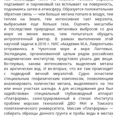
подтаивает и парниковый газ всплывает на поверхность,
поднимаясь затем в атмосферу. Образуется положительная
обратная связь — чем больше метана попало в воздух, тем
теплее на Земле, тем интенсивнее тает мерзлота,
выбрасывая еще больше газа. Оценить масштабы
и последствия природных метановых выбросов со дна
моря не менее важно, чем попытаться обуздать
антропогенный фактор. В рамках выполнения этой
научной задачи в 2016 г. НИС «Академик М.А. Лаврентьев»
отправилось в Чукотское море и море Лаптевых.
Экспедиции, организованной целым рядом российских
академических институтов, предстояло узнать две вещи.
Во‑первых, какова интенсивность выделения метана
из арктических вод. И во-вторых, что же там происходит
с подводной вечной мерзлотой. Судно оснастили
специальным геофизическим комплексом, позволяющим
анализировать количество метана, выделяемого на тех
или иных участках шельфа. А для исследования дна был
задействован специальный глубоководный аппарат
«Платформа», сконструированный в стенах Института
проблем морских технологий ДВО РАН и Томского
политехнического университета. Миссия «Платформы» —
собирать образцы донного грунта и пробы воды в местах