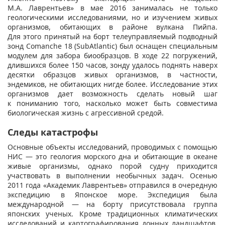
М.А. Лаврентьев» в мае 2016 занималась не только
геологическими исследованиями, но и изучением живых
организмов, обитающих в районе вулкана Пийпа.
Для этого принятый на борт телеуправляемый подводный
зонд Comanche 18 (SubAtlantic) был оснащен специальным
модулем для забора биообразцов. В ходе 22 погружений,
длившихся более 150 часов, зонду удалось поднять наверх
десятки образцов живых организмов, в частности,
эндемиков, не обитающих нигде более. Исследование этих
организмов дает возможность сделать новый шаг
к пониманию того, насколько может быть совместима
биологическая жизнь с агрессивной средой.
Следы катастрофы
Основные объекты исследований, проводимых с помощью
НИС — это геология морского дна и обитающие в океане
живые организмы, однако порой судну приходится
участвовать в выполнении необычных задач. Осенью
2011 года «Академик Лаврентьев» отправился в очередную
экспедицию в Японское море. Экспедиция была
международной — на борту присутствовала группа
японских ученых. Кроме традиционных климатических
исследований и картографирования донных ландшафтов,