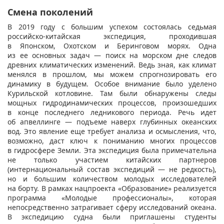
Смена поколений
В 2019 году с большим успехом состоялась седьмая
российско-китайская экспедиция, проходившая
в Японском, Охотском и Беринговом морях. Одна
из ее основных задач — поиск на морском дне следов
древних климатических изменений. Ведь зная, как климат
менялся в прошлом, мы можем спрогнозировать его
динамику в будущем. Особое внимание было уделено
Курильской котловине. Там были обнаружены следы
мощных гидродинамических процессов, произошедших
в конце последнего ледникового периода. Речь идет
об апвеллинге — подъеме наверх глубинных океанских
вод. Это явление еще требует анализа и осмысления, что,
возможно, даст ключ к пониманию многих процессов
в гидросфере Земли. Эта экспедиция была примечательна
не только участием китайских партнеров
(интернациональный состав экспедиций — не редкость),
но и большим количеством молодых исследователей
на борту. В рамках нацпроекта «Образование» реализуется
программа «Молодые профессионалы», которая
непосредственно затрагивает сферу исследований океана.
В экспедицию судна были приглашены студенты