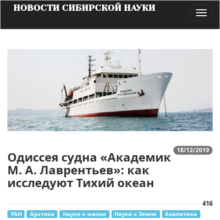
НОВОСТИ СИБИРСКОЙ НАУКИ
Toggl
navig
18/12/2019
Одиссея судна «Академик
М. А. Лаврентьев»: как
исследуют Тихий океан
416
РАН
Арктика
Науки о жизни
Науки о Земле
Аналитика