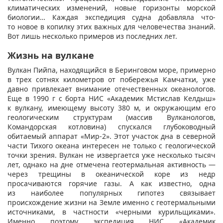
климатических изменений, новые горизонты морской
биологии… Каждая экспедиция судна добавляла что-
то новое в копилку этих важных для человечества знаний.
Вот лишь несколько примеров из последних лет.
Жизнь на вулкане
Вулкан Пийпа, находящийся в Беринговом море, примерно
в трех сотнях километров от побережья Камчатки, уже
давно привлекает внимание отечественных океанологов.
Еще в 1990 г с борта НИС «Академик Мстислав Келдыш»
к вулкану, имеющему высоту 380 м, и окружающим его
геологическим структурам (массив Вулканологов,
Командорская котловина) спускался глубоководный
обитаемый аппарат «Мир-2». Этот участок дна в северной
части Тихого океана интересен не только с геологической
точки зрения. Вулкан не извергается уже несколько тысяч
лет, однако на дне отмечена геотермальная активность —
через трещины в океанической коре из недр
просачиваются горячие газы. А как известно, одна
из наиболее популярных гипотез связывает
происхождение жизни на Земле именно с геотермальными
источниками, в частности «черными курильщиками».
Именно поэтому экспедиция НИС «Академик