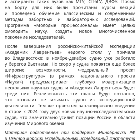
и аспиранты таких вузов как МГУ, СПбГУ, ДВФУ. Прямо
на борту для них были прочитаны курсы лекций
и проведено обучение классическим и современным
методам забортных и лабораторных исследований.
Программа «Молодые профессионалы» имеет целью
омолодить науку, создать новое многочисленное
поколение исследователей.
После завершения российско-китайской экспедиции
«Академик Лаврентьев» недолго стоял у причала
во Владивостоке: в ноябре-декабре судно уже работало
у берегов Вьетнама. Но скоро у судна появятся еще более
широкие возможности. Федеральный проект
«Инфраструктура» (в рамках национального проекта
«Наука») предусматривает глубокую модернизацию
нескольких научных судов, и «Академик Лаврентьев» будет
среди них. Реализовывать эти планы будут поэтапно,
что позволит не изымать судно из экспедиционной
деятельности. Тем же проектом запланировано введение
в строй к 2024 году двух новых научно-исследовательских
судов, что значительно усилит позиции России в области
изучения Мирового океана.
Материал подготовлен при поддержке Минобрнауки РФ
и Центра морских экспедиционных исследований Института