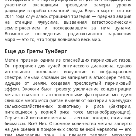
участники экспедиции проводили замеры уровня
радиации в пробах океанской воды. Ведь в марте того же
2011 года случилась страшная трагедия — ядерная авария
на станции Фукусима, вызванная катастрофическим
землетрясением и последовавшим за ним цунами.
Возможные последствия радиоактивного заражения
моря — это то, что тогда волновало весь мир.
Еще до Греты Тунберг
Метан признан одним из опаснейших парниковых газов.
Он прозрачен для лучей оптического диапазона, однако
интенсивно поглощает излучение в инфракрасном
спектре. Иными словами он запирает в атмосфере тепло,
идущее от Земли, создавая пресловутый парниковый
эффект. Экологи бьют тревогу: увеличение концентрации
метана связано с антропогенными факторами: мы едим
слишком много мяса (метан выделяют бактерии в желудках
сельскохозяйственных животных) и риса (бактерии,
питающиеся у корней риса тоже метанообразующие).
Серьезный источник метана — лесные пожары, сжигание
биомассы. Все? Нет. Огромное количество метана заперто
на дне океана в придонных слоях вечной мерзлоты — его
там миллиарды тонн. На планете теплеет, мерзлота