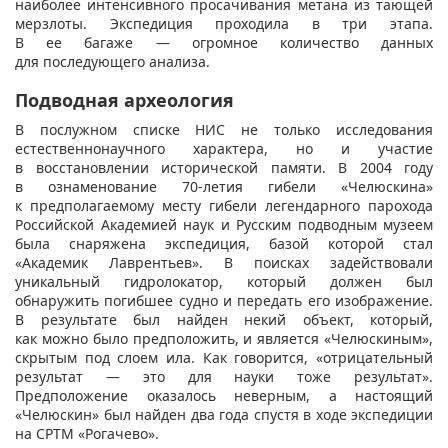
наиболее интенсивного просачивания метана из тающей
мерзлоты. Экспедиция проходила в три этапа.
В ее багаже — огромное количество данных
для последующего анализа.
Подводная археология
В послужном списке НИС не только исследования
естественнонаучного характера, но и участие
в восстановлении исторической памяти. В 2004 году
в ознаменование 70-летия гибели «Челюскина»
к предполагаемому месту гибели легендарного парохода
Российской Академией наук и Русским подводным музеем
была снаряжена экспедиция, базой которой стал
«Академик Лаврентьев». В поисках задействовали
уникальный гидролокатор, который должен был
обнаружить погибшее судно и передать его изображение.
В результате был найден некий объект, который,
как можно было предположить, и является «Челюскиным»,
скрытым под слоем ила. Как говорится, «отрицательный
результат — это для науки тоже результат».
Предположение оказалось неверным, а настоящий
«Челюскин» был найден два года спустя в ходе экспедиции
на СРТМ «Рогачево».