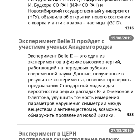
И. Будкера СО РАН (ИЯФ СО РАН) и
Новосибирский государственный университет
(НГУ), объявила об открытии нового состояния
c-кварка и анти c-кварка – частицы ψ3(1D).
1316
15/08/2019
Эксперимент Belle II пройдет с
участием ученых Академгородка
​Эксперимент Belle II — это один из
экспериментов в физике высоких энергий,
работающий на передовых рубежах
современной науки. Данные, полученные в
результате эксперимента, позволят проверить
предсказания Стандартной модели для
вероятностей редких распадах B- и D-мезонов и
t-лептона, улучшить точность измерения
параметров нарушения симметрии между
веществом и антивеществом и, возможно,
933
обнаружить проявления новой физики.
27/03/2019
Эксперимент в ЦЕРН
подтвердил существование редких