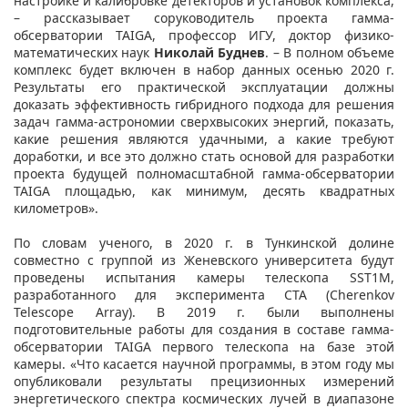
настройке и калибровке детекторов и установок комплекса,
– рассказывает соруководитель проекта гамма-
обсерватории TAIGA, профессор ИГУ, доктор физико-
математических наук
Николай Буднев
. – В полном объеме
комплекс будет включен в набор данных осенью 2020 г.
Результаты его практической эксплуатации должны
доказать эффективность гибридного подхода для решения
задач гамма-астрономии сверхвысоких энергий, показать,
какие решения являются удачными, а какие требуют
доработки, и все это должно стать основой для разработки
проекта будущей полномасштабной гамма-обсерватории
TAIGA площадью, как минимум, десять квадратных
километров».
По словам ученого, в 2020 г. в Тункинской долине
совместно с группой из Женевского университета будут
проведены испытания камеры телескопа SST1M,
разработанного для эксперимента CTA (Cherenkov
Telescope Array). В 2019 г. были выполнены
подготовительные работы для создания в составе гамма-
обсерватории TAIGA первого телескопа на базе этой
камеры. «Что касается научной программы, в этом году мы
опубликовали результаты прецизионных измерений
энергетического спектра космических лучей в диапазоне