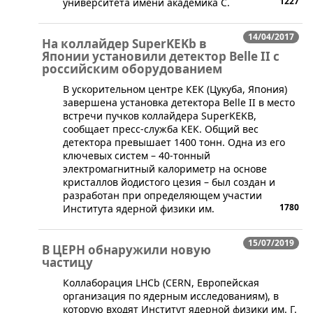
1227
университета имени академика С.
14/04/2017
На коллайдер SuperKEKb в
Японии установили детектор Belle II с
российским оборудованием
В ускорительном центре КЕК (Цукуба, Япония)
завершена установка детектора Belle II в место
встречи пучков коллайдера SuperKEKB,
сообщает пресс-служба КЕК. Общий вес
детектора превышает 1400 тонн. Одна из его
ключевых систем – 40-тонный
электромагнитный калориметр на основе
кристаллов йодистого цезия – был создан и
разработан при определяющем участии
1780
Института ядерной физики им.
15/07/2019
В ЦЕРН обнаружили новую
частицу
​Коллаборация LHCb (CERN, Европейская
организация по ядерным исследованиям), в
которую входят Институт ядерной физики им. Г.