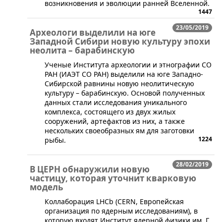
возникновения и эволюции ранней Вселенной.
1447
23/05/2019
Археологи выделили на юге
Западной Сибири новую культуру эпохи
неолита – барабинскую
Ученые Института археологии и этнографии СО
РАН (ИАЭТ СО РАН) выделили на юге Западно-
Сибирской равнины новую неолитическую
культуру – барабинскую. Основой полученных
данных стали исследования уникального
комплекса, состоящего из двух жилых
сооружений, артефактов из них, а также
нескольких своеобразных ям для заготовки
1224
рыбы.
28/02/2019
В ЦЕРН обнаружили новую
частицу, которая уточнит кварковую
модель
​Коллаборация LHCb (CERN, Европейская
организация по ядерным исследованиям), в
которую входят Институт ядерной физики им. Г.