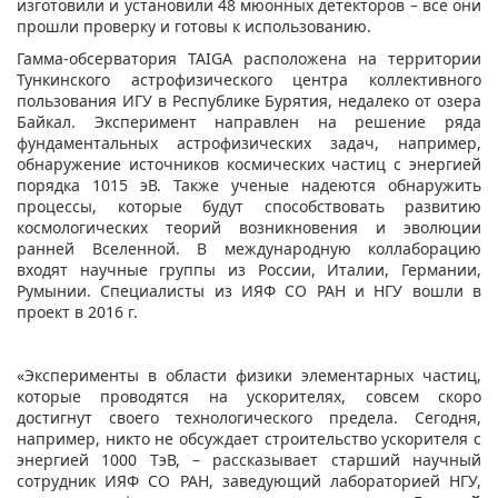
изготовили и установили 48 мюонных детекторов – все они
прошли проверку и готовы к использованию.
Гамма-обсерватория TAIGA расположена на территории
Тункинского астрофизического центра коллективного
пользования ИГУ в Республике Бурятия, недалеко от озера
Байкал. Эксперимент направлен на решение ряда
фундаментальных астрофизических задач, например,
обнаружение источников космических частиц с энергией
порядка 1015 эВ. Также ученые надеются обнаружить
процессы, которые будут способствовать развитию
космологических теорий возникновения и эволюции
ранней Вселенной. В международную коллаборацию
входят научные группы из России, Италии, Германии,
Румынии. Специалисты из ИЯФ СО РАН и НГУ вошли в
проект в 2016 г.
«Эксперименты в области физики элементарных частиц,
которые проводятся на ускорителях, совсем скоро
достигнут своего технологического предела. Сегодня,
например, никто не обсуждает строительство ускорителя с
энергией 1000 ТэВ, – рассказывает старший научный
сотрудник ИЯФ СО РАН, заведующий лабораторией НГУ,