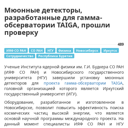
Мюонные детекторы,
разработанные для гамма-
обсерватории TAIGA, прошли
проверку
489
ИЯФ СО РАН
СО РАН
НГУ
Физика
Новосибирск
Иркутск
Сотрудничество
Республика Бурятия
​Ученые Института ядерной физики им. Г.И. Будкера СО РАН
(ИЯФ СО РАН) и Новосибирского государственного
университета (НГУ) завершили установку мюонных
детекторов для
проекта гамма-обсерватории TAIGA
,
головной организацией которого является Иркутский
государственный университет (ИГУ).
Оборудование, разработанное и изготовленное в
Новосибирске, позволит повысить эффективность поиска
космических частиц высокой энергии, что является
основой научной программы международного проекта. На
данный момент специалисты ИЯФ СО РАН и НГУ