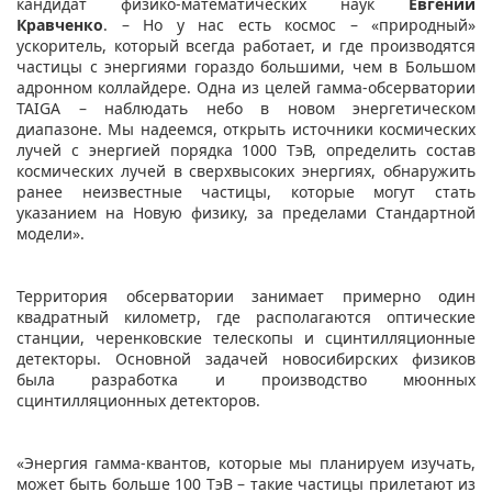
кандидат физико-математических наук
Евгений
Кравченко
. – Но у нас есть космос – «природный»
ускоритель, который всегда работает, и где производятся
частицы с энергиями гораздо большими, чем в Большом
адронном коллайдере. Одна из целей гамма-обсерватории
TAIGA – наблюдать небо в новом энергетическом
диапазоне. Мы надеемся, открыть источники космических
лучей с энергией порядка 1000 ТэВ, определить состав
космических лучей в сверхвысоких энергиях, обнаружить
ранее неизвестные частицы, которые могут стать
указанием на Новую физику, за пределами Стандартной
модели».
Территория обсерватории занимает примерно один
квадратный километр, где располагаются оптические
станции, черенковские телескопы и сцинтилляционные
детекторы. Основной задачей новосибирских физиков
была разработка и производство мюонных
сцинтилляционных детекторов.
«Энергия гамма-квантов, которые мы планируем изучать,
может быть больше 100 ТэВ – такие частицы прилетают из