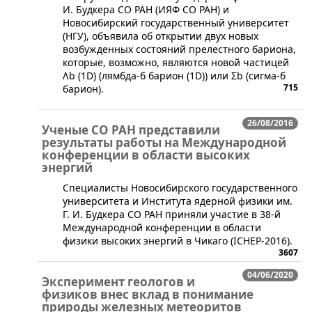
И. Будкера СО РАН (ИЯФ СО РАН) и
Новосибирский государственный университет
(НГУ), объявила об открытии двух новых
возбужденных состояний прелестного бариона,
которые, возможно, являются новой частицей
Λb (1D) (лямбда-б барион (1D)) или Σb (сигма-б
715
барион).
26/08/2016
Ученые СО РАН представили
результаты работы на Международной
конференции в области высоких
энергий
​Специалисты Новосибирского государственного
университета и Института ядерной физики им.
Г. И. Будкера СО РАН приняли участие в 38-й
Международной конференции в области
физики высоких энергий в Чикаго (ICHEP-2016).
3607
04/06/2020
Эксперимент геологов и
физиков внес вклад в понимание
природы железных метеоритов