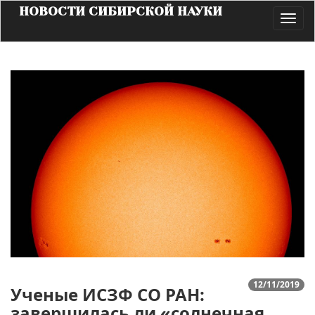
НОВОСТИ СИБИРСКОЙ НАУКИ
Toggl
navig
12/11/2019
Ученые ИСЗФ СО РАН:
завершилась ли «солнечная