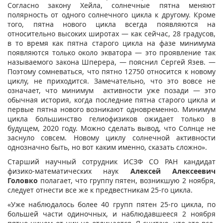
Согласно закону Хейла, солнечные пятна меняют
полярность от одного солнечного цикла к другому. Кроме
того, пятна нового цикла всегда появляются на
относительно высоких широтах — как сейчас, 28 градусов,
в то время как пятна старого цикла на фазе минимума
появляются только около экватора — это проявление так
называемого закона Шперера, — пояснил Сергей Язев. —
Поэтому сомневаться, что пятно 12750 относится к новому
циклу, не приходится. Замечательно, что это вовсе не
означает, что минимум активности уже позади — это
обычная история, когда последние пятна старого цикла и
первые пятна нового возникают одновременно. Минимум
цикла большинство гелиофизиков ожидает только в
будущем, 2020 году. Можно сделать вывод, что Солнце не
заснуло совсем. Новому циклу солнечной активности
однозначно быть, но вот каким именно, сказать сложно».
Старший научный сотрудник ИСЗФ СО РАН кандидат
физико-математических наук
Алексей Алексеевич
Головко
полагает, что группу пятен, возникшую 2 ноября,
следует отнести все же к предвестникам 25-го цикла.
«Уже наблюдалось более 40 групп пятен 25-го цикла, по
большей части одиночных, и наблюдавшееся 2 ноября