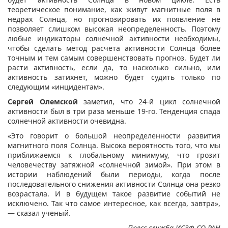
теоретическое понимание, как живут магнитные поля в
недрах Солнца, но прогнозировать их появление не
позволяет слишком высокая неопределенность. Поэтому
любые индикаторы солнечной активности необходимы,
чтобы сделать метод расчета активности Солнца более
точным и тем самым совершенствовать прогноз. Будет ли
расти активность, если да, то насколько сильно, или
активность затихнет, можно будет судить только по
следующим «инцидентам».
Сергей Олемской
заметил, что 24-й цикл солнечной
активности был в три раза меньше 19-го. Тенденция спада
солнечной активности очевидна.
«Это говорит о большой неопределенности развития
магнитного поля Солнца. Высока вероятность того, что мы
приближаемся к глобальному минимуму, что грозит
человечеству затяжной «солнечной зимой». При этом в
истории наблюдений были периоды, когда после
последовательного снижения активности Солнца она резко
возрастала. И в будущем такое развитие событий не
исключено. Так что самое интересное, как всегда, завтра»,
— сказал ученый.
Пресс-служба ИСЗФ СО РАН