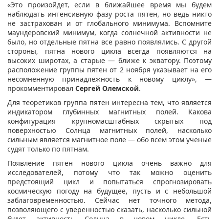
«Это произойдет, если в ближайшее время мы будем
наблюдать интенсивную фазу роста пятен, но ведь никто
не застрахован и от глобального минимума. Вспомните
маундеровский минимум, когда солнечной активности не
было, но отдельные пятна все равно появлялись. С другой
стороны, пятна нового цикла всегда появляются на
высоких широтах, а старые — ближе к экватору. Поэтому
расположение группы пятен от 2 ноября указывает на его
несомненную принадлежность к новому циклу», —
прокомментировал
Сергей Олемской
.
Для теоретиков группа пятен интересна тем, что является
индикатором глубинных магнитных полей. Какова
конфигурация крупномасштабных скрытых под
поверхностью Солнца магнитных полей, насколько
сильным является магнитное поле — обо всем этом ученые
судят только по пятнам.
Появление пятен нового цикла очень важно для
исследователей, потому что так можно оценить
предстоящий цикл и попытаться спрогнозировать
космическую погоду на будущее, пусть и с небольшой
заблаговременностью. Сейчас нет точного метода,
позволяющего с уверенностью сказать, насколько сильной
будет активность Солнца в новом цикле. Есть