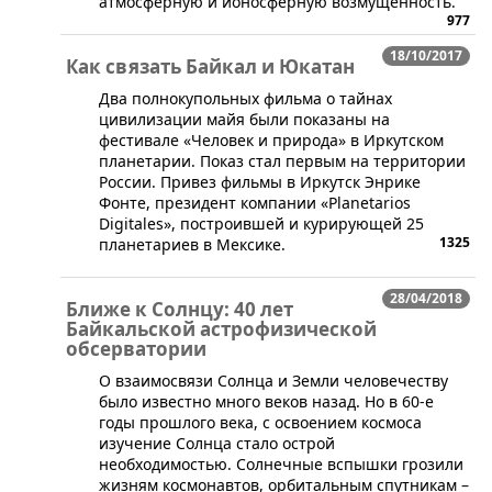
атмосферную и ионосферную возмущенность.
977
18/10/2017
Как связать Байкал и Юкатан
Два полнокупольных фильма о тайнах
цивилизации майя были показаны на
фестивале «Человек и природа» в Иркутском
планетарии. Показ стал первым на территории
России. Привез фильмы в Иркутск Энрике
Фонте, президент компании «Planetarios
Digitales», построившей и курирующей 25
1325
планетариев в Мексике.
28/04/2018
Ближе к Солнцу: 40 лет
Байкальской астрофизической
обсерватории
​О взаимосвязи Солнца и Земли человечеству
было известно много веков назад. Но в 60-е
годы прошлого века, с освоением космоса
изучение Солнца стало острой
необходимостью. Солнечные вспышки грозили
жизням космонавтов, орбитальным спутникам –