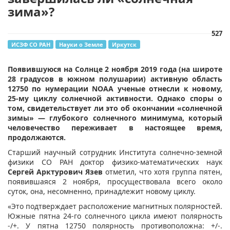
зима»?
527
ИСЗФ СО РАН
Науки о Земле
Иркутск
Появившуюся на Солнце 2 ноября 2019 года (на широте
28 градусов в южном полушарии) активную область
12750 по нумерации NOAA ученые отнесли к новому,
25-му циклу солнечной активности. Однако споры о
том, свидетельствует ли это об окончании «солнечной
зимы» — глубокого солнечного минимума, который
человечество переживает в настоящее время,
продолжаются.
Старший научный сотрудник Института солнечно-земной
физики СО РАН доктор физико-математических наук
Сергей Арктурович Язев
отметил, что хотя группа пятен,
появившаяся 2 ноября, просуществовала всего около
суток, она, несомненно, принадлежит новому циклу.
«Это подтверждает расположение магнитных полярностей.
Южные пятна 24-го солнечного цикла имеют полярность
-/+. У пятна 12750 полярность противоположна: +/-.