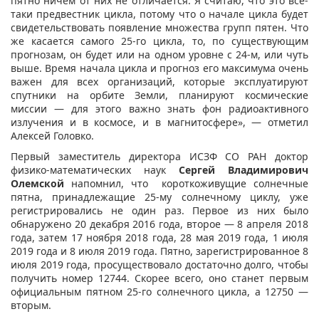
пятно ничем от них не отличается. Я считаю, что это все-
таки предвестник цикла, потому что о начале цикла будет
свидетельствовать появление множества групп пятен. Что
же касается самого 25-го цикла, то, по существующим
прогнозам, он будет или на одном уровне с 24-м, или чуть
выше. Время начала цикла и прогноз его максимума очень
важен для всех организаций, которые эксплуатируют
спутники на орбите Земли, планируют космические
миссии — для этого важно знать фон радиоактивного
излучения и в космосе, и в магнитосфере», — отметил
Алексей Головко.
Первый заместитель директора ИСЗФ СО РАН доктор
физико-математических наук
Сергей Владимирович
Олемской
напомнил, что короткоживущие солнечные
пятна, принадлежащие 25-му солнечному циклу, уже
регистрировались не один раз. Первое из них было
обнаружено 20 декабря 2016 года, второе — 8 апреля 2018
года, затем 17 ноября 2018 года, 28 мая 2019 года, 1 июля
2019 года и 8 июля 2019 года. Пятно, зарегистрированное 8
июля 2019 года, просуществовало достаточно долго, чтобы
получить номер 12744. Скорее всего, оно станет первым
официальным пятном 25-го солнечного цикла, а 12750 —
вторым.