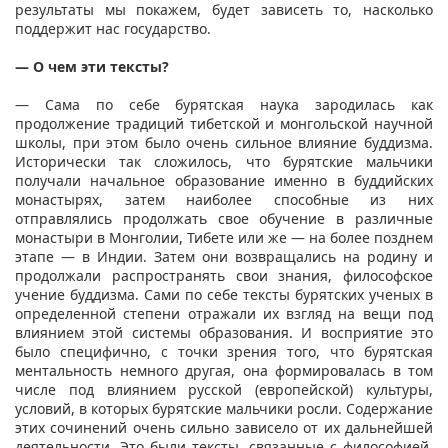
результаты мы покажем, будет зависеть то, насколько
поддержит нас государство.
— О чем эти тексты?
— Сама по себе бурятская наука зародилась как
продолжение традиций тибетской и монгольской научной
школы, при этом было очень сильное влияние буддизма.
Исторически так сложилось, что бурятские мальчики
получали начальное образование именно в буддийских
монастырях, затем наиболее способные из них
отправлялись продолжать свое обучение в различные
монастыри в Монголии, Тибете или же — на более позднем
этапе — в Индии. Затем они возвращались на родину и
продолжали распространять свои знания, философское
учение буддизма. Сами по себе тексты бурятских ученых в
определенной степени отражали их взгляд на вещи под
влиянием этой системы образования. И восприятие это
было специфично, с точки зрения того, что бурятская
ментальность немного другая, она формировалась в том
числе под влиянием русской (европейской) культуры,
условий, в которых бурятские мальчики росли. Содержание
этих сочинений очень сильно зависело от их дальнейшей
деятельности. Это были тексты, связанные с философией,