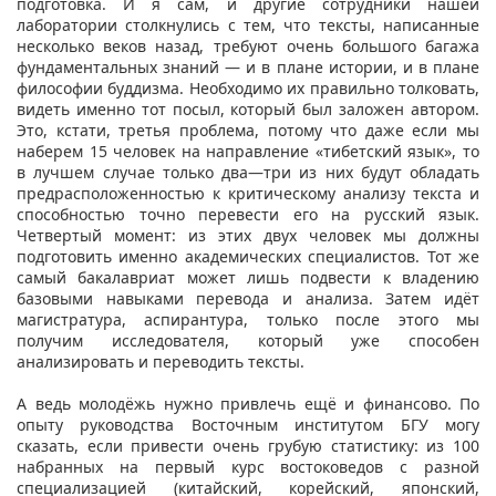
подготовка. И я сам, и другие сотрудники нашей
лаборатории столкнулись с тем, что тексты, написанные
несколько веков назад, требуют очень большого багажа
фундаментальных знаний — и в плане истории, и в плане
философии буддизма. Необходимо их правильно толковать,
видеть именно тот посыл, который был заложен автором.
Это, кстати, третья проблема, потому что даже если мы
наберем 15 человек на направление «тибетский язык», то
в лучшем случае только два—три из них будут обладать
предрасположенностью к критическому анализу текста и
способностью точно перевести его на русский язык.
Четвертый момент: из этих двух человек мы должны
подготовить именно академических специалистов. Тот же
самый бакалавриат может лишь подвести к владению
базовыми навыками перевода и анализа. Затем идёт
магистратура, аспирантура, только после этого мы
получим исследователя, который уже способен
анализировать и переводить тексты.
А ведь молодёжь нужно привлечь ещё и финансово. По
опыту руководства Восточным институтом БГУ могу
сказать, если привести очень грубую статистику: из 100
набранных на первый курс востоковедов с разной
специализацией (китайский, корейский, японский,