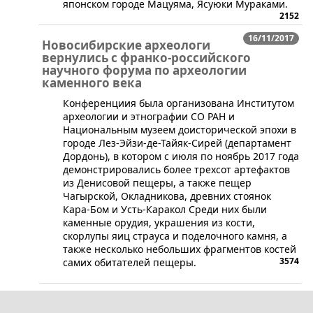
японском городе Мацуяма, Ясуюки Мураками.
2152
16/11/2017
Новосибирские археологи
вернулись с франко-российского
научного форума по археологии
каменного века
​Конференциия была организована Институтом
археологии и этнографии СО РАН и
Национальным музеем доисторической эпохи в
городе Лез-Эйзи-де-Тайяк-Сирей (департамент
Дордонь), в котором с июля по ноябрь 2017 года
демонстрировались более трехсот артефактов
из Денисовой пещеры, а также пещер
Чагырской, Окладникова, древних стоянок
Кара-Бом и Усть-Каракол Среди них были
каменные орудия, украшения из кости,
скорлупы яиц страуса и поделочного камня, а
также несколько небольших фрагментов костей
3574
самих обитателей пещеры.