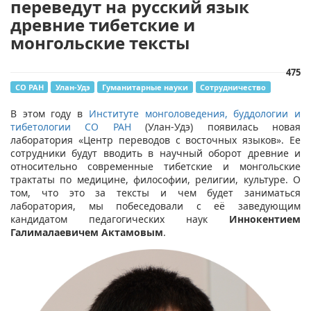
переведут на русский язык
древние тибетские и
монгольские тексты
475
СО РАН
Улан-Удэ
Гуманитарные науки
Сотрудничество
​В этом году в
Институте монголоведения, буддологии и
тибетологии СО РАН
(Улан-Удэ) появилась новая
лаборатория «Центр переводов с восточных языков». Ее
сотрудники будут вводить в научный оборот древние и
относительно современные тибетские и монгольские
трактаты по медицине, философии, религии, культуре. О
том, что это за тексты и чем будет заниматься
лаборатория, мы побеседовали с её заведующим
кандидатом педагогических наук
Иннокентием
Галималаевичем Актамовым
.