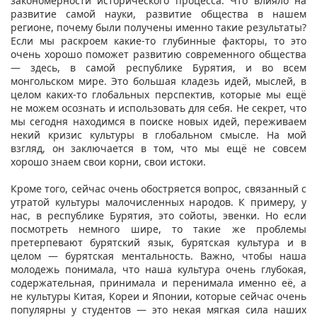
закономерности исторического процесса. Что влияло на
развитие самой науки, развитие общества в нашем
регионе, почему были получены именно такие результаты?
Если мы раскроем какие-то глубинные факторы, то это
очень хорошо поможет развитию современного общества
— здесь, в самой республике Бурятия, и во всем
монгольском мире. Это большая кладезь идей, мыслей, в
целом каких-то глобальных перспектив, которые мы ещё
не можем осознать и использовать для себя. Не секрет, что
мы сегодня находимся в поиске новых идей, переживаем
некий кризис культуры в глобальном смысле. На мой
взгляд, он заключается в том, что мы ещё не совсем
хорошо знаем свои корни, свои истоки.
Кроме того, сейчас очень обостряется вопрос, связанный с
утратой культуры малочисленных народов. К примеру, у
нас, в республике Бурятия, это сойоты, эвенки. Но если
посмотреть немного шире, то такие же проблемы
претерпевают бурятский язык, бурятская культура и в
целом — бурятская ментальность. Важно, чтобы наша
молодежь понимала, что наша культура очень глубокая,
содержательная, принимала и перенимала именно её, а
не культуры Китая, Кореи и Японии, которые сейчас очень
популярны у студентов — это некая мягкая сила наших