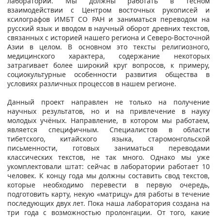
лабораторий. Мы должны работать в тесном
взаимодействии с Центром восточных рукописей и
ксилографов ИМБТ СО РАН и заниматься переводом на
русский язык и вводом в научный оборот древних текстов,
связанных с историей нашего региона и Северо-Восточной
Азии в целом. В основном это тексты религиозного,
медицинского характера, содержание некоторых
затрагивает более широкий круг вопросов, к примеру,
социокультурные особенности развития общества в
условиях различных процессов в нашем регионе.
Данный проект направлен не только на получение
научных результатов, но и на привлечение в науку
молодых учёных. Направление, в котором мы работаем,
является специфичным. Специалистов в области
тибетского, китайского языка, старомонгольской
письменности, готовых заниматься переводами
классических текстов, не так много. Однако мы уже
укомплектовали штат: сейчас в лаборатории работает 10
человек. К концу года мы должны составить свод текстов,
которые необходимо перевести в первую очередь,
подготовить карту, некую «матрицу» для работы в течение
последующих двух лет. Пока наша лаборатория создана на
три года с возможностью пролонгации. От того, какие