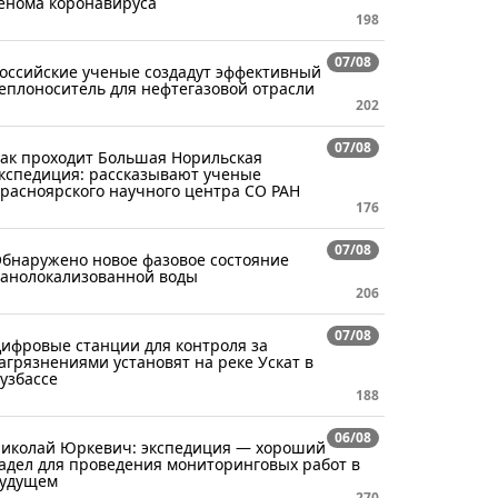
енома коронавируса
198
07/08
оссийские ученые создадут эффективный
еплоноситель для нефтегазовой отрасли
202
07/08
ак проходит Большая Норильская
кспедиция: рассказывают ученые
расноярского научного центра СО РАН
176
07/08
бнаружено новое фазовое состояние
анолокализованной воды
206
07/08
ифровые станции для контроля за
агрязнениями установят на реке Ускат в
узбассе
188
06/08
иколай Юркевич: экспедиция — хороший
адел для проведения мониторинговых работ в
удущем
270