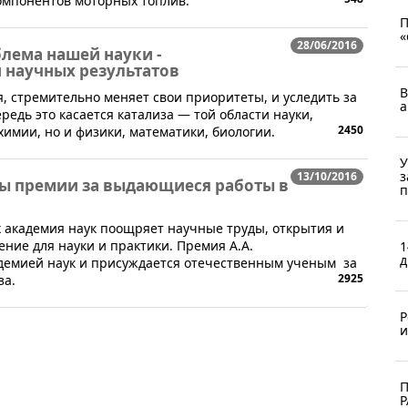
омпонентов моторных топлив.
П
«
28/06/2016
блема нашей науки -
 научных результатов
В
я, стремительно меняет свои приоритеты, и уследить за
а
редь это касается катализа — той области науки,
2450
 химии, но и физики, математики, биологии.
У
з
13/10/2016
ы премии за выдающиеся работы в
п
академия наук поощряет научные труды, открытия и
ие для науки и практики. ​Премия А.А.
1
д
демией наук и присуждается отечественным ученым за
2925
за.
Р
и
П
Р