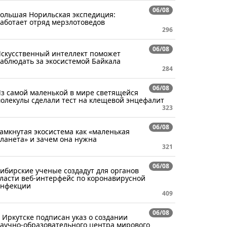
06/08
ольшая Норильская экспедиция:
аботает отряд мерзлотоведов
296
06/08
скусственный интеллект поможет
аблюдать за экосистемой Байкала
284
06/08
з самой маленькой в мире светящейся
олекулы сделали тест на клещевой энцефалит
323
06/08
амкнутая экосистема как «маленькая
ланета» и зачем она нужна
321
06/08
ибирские ученые создадут для органов
ласти веб-интерфейс по коронавирусной
нфекции
409
06/08
 Иркутске подписан указ о создании
аучно-образовательного центра мирового