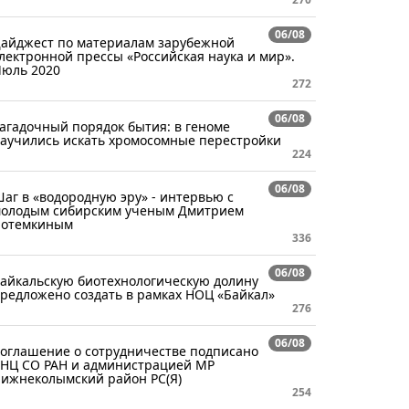
06/08
айджест по материалам зарубежной
лектронной прессы «Российская наука и мир».
юль 2020
272
06/08
агадочный порядок бытия: в геноме
аучились искать хромосомные перестройки
224
06/08
аг в «водородную эру» - интервью с
олодым сибирским ученым Дмитрием
отемкиным
336
06/08
айкальскую биотехнологическую долину
редложено создать в рамках НОЦ «Байкал»
276
06/08
оглашение о сотрудничестве подписано
НЦ СО РАН и администрацией МР
ижнеколымский район РС(Я)
254