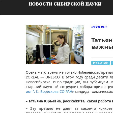
НОВОСТИ СИБИРСКОЙ НАУКИ
ИК СО РАН
Татьян
важны
ИК СО РАН
Осень – это время не только Нобелевских преми
L’OREAL — UNESCO. В этом году среди десяти л
Новосибирска. И по традиции, мы публикуем не
старший научный сотрудник лаборатории стру
им. Г. К. Борескова СО РАН»
кандидат химических
– Татьяна Юрьевна, расскажите, какая работа
– Эту премию не дают за какое-то конкретн