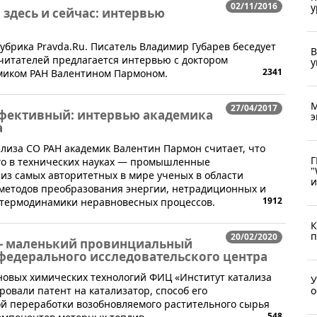
02/11/2016
у
здесь и сейчас: интервью
рубрика Pravda.Ru. Писатель Владимир Губарев беседует
В
итателей предлагается интервью с доктором
у
2341
емиком РАН Валентином Пармоном.
М
27/04/2017
фективный: интервью академика
э
а
ализа СО РАН академик Валентин Пармон считает, что
Г
го в технических науках — промышленные
"
из самых авторитетных в мире ученых в области
и
 методов преобразования энергии, нетрадиционных и
1912
 термодинамики неравновесных процессов.
К
п
20/02/2020
о - маленький провинциальный
ь федерального исследовательского центра
новых химических технологий ФИЦ «Институт катализа
У
о
ировали патент на катализатор, способ его
ой переработки возобновляемого растительного сырья
548