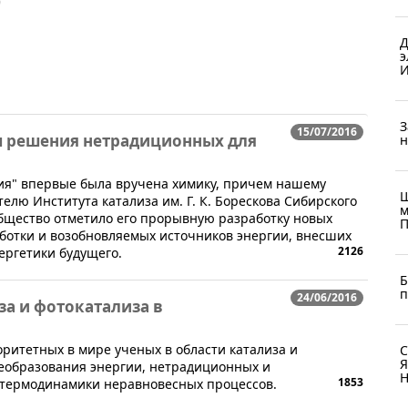
9
Д
э
И
З
15/07/2016
ы решения нетрадиционных для
н
ргия" впервые была вручена химику, причем нашему
Ш
елю Института катализа им. Г. К. Борескова Сибирского
м
бщество отметило его прорывную разработку новых
П
ботки и возобновляемых источников энергии, внесших
2126
ергетики будущего.
Б
п
24/06/2016
за и фотокатализа в
оритетных в мире ученых в области катализа и
С
Я
реобразования энергии, нетрадиционных и
Н
1853
 термодинамики неравновесных процессов.