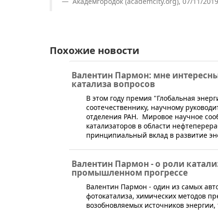
Академгородок (academcity.org), 07/11/201
Похожие новости
Валентин Пармон: мне интересн
катализа вопросов
​В этом году премия "Глобальная эне
соотечественнику, научному руководит
отделения РАН. Мировое научное соо
катализаторов в области нефтеперера
принципиальный вклад в развитие эн
Валентин Пармон - о роли катали
промышленном прогрессе
​Валентин Пармон - один из самых авт
фотокатализа, химических методов п
возобновляемых источников энергии,