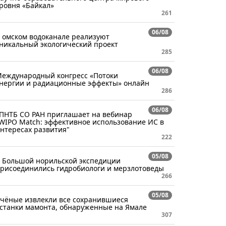
ровня «Байкал»
261
06/08
 омском водоканале реализуют
никальный экологический проект
285
06/08
еждународный конгресс «Потоки
нергии и радиационные эффекты» онлайн
286
06/08
ПНТБ СО РАН приглашает на вебинар
WIPO Match: эффективное использование ИС в
нтересах развития"
222
05/08
 Большой норильской экспедиции
рисоединились гидробиологи и мерзлотоведы
266
05/08
чёные извлекли все сохранившиеся
станки мамонта, обнаруженные на Ямале
307