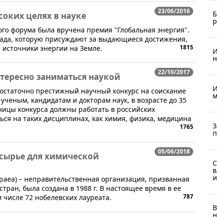
23/06/2016
Б
оких целях в науке
р
ого форума была вручена премия "Глобальная энергия".
ада, которую присуждают за выдающиеся достижения,
1815
источники энергии на Земле.
И
н
22/10/2017
нтересно заниматься наукой
И
т достаточно престижный научный конкурс на соискание
м
еным, кандидатам и докторам наук, в возрасте до 35
ницы конкурса должны работать в российских
ься на таких дисциплинах, как химия, физика, медицина
З
1765
п
05/06/2018
е сырье для химической
С
в
и
paea) – неправительственная организация, призванная
тран, была создана в 1988 г. В настоящее время в ее
787
м числе 72 нобелевских лауреата.
В
н