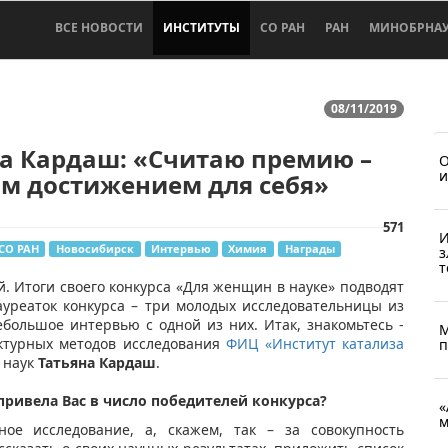
ВСЕ НОВОСТИ
ИНСТИТУТЫ
СО РАН
РАН
МИНОБРНА
08/11/2019
а Кардаш: «Считаю премию –
О
и
м достижением для себя»
571
И
СО РАН
Новосибирск
Интервью
Химия
Награды
з
т
й. Итоги своего конкурса «Для женщин в науке» подводят
ауреаток конкурса – три молодых исследовательницы из
большое интервью с одной из них. Итак, знакомьтесь -
М
ктурных методов исследования
ФИЦ «Институт катализа
п
 наук
Татьяна Кардаш
.
 привела Вас в число победителей конкурса?
«
м
ое исследование, а, скажем, так – за совокупность