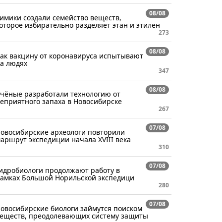
08/08
имики создали семейство веществ,
оторое избирательно разделяет этан и этилен
273
08/08
ак вакцину от коронавируса испытывают
а людях
347
08/08
чёные разработали технологию от
еприятного запаха в Новосибирске
267
07/08
овосибирские археологи повторили
аршрут экспедиции начала XVIII века
310
07/08
идробиологи продолжают работу в
амках Большой Норильской экспедици
280
07/08
овосибирские биологи займутся поиском
еществ, преодолевающих систему защиты