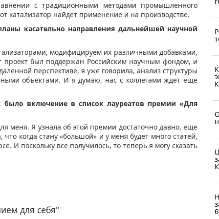
г
равнении с традиционными методами промышленного
тот катализатор найдет применение и на производстве.
 планы касательно направления дальнейшей научной
Р
т
тализаторами, модифицируем их различными добавками,
от проект был поддержан Российским научным фондом, и
К
тдаленной перспективе, я уже говорила, анализ структуры
э
зными объектами. И я думаю, нас с коллегами ждет еще
К
 было включение в список лауреатов премии «Для
О
н
ля меня. Я узнала об этой премии достаточно давно, еще
, что когда стану «большой» и у меня будет много статей,
рсе. И поскольку все получилось, то теперь я могу сказать
Ц
з
К
Н
з
ием для себя"
б