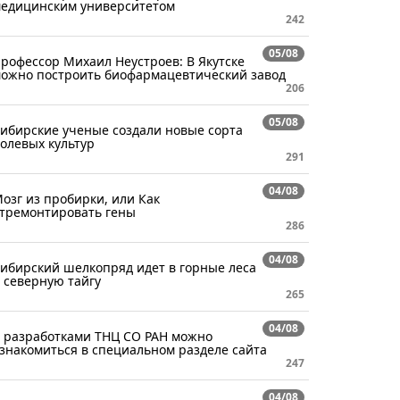
едицинским университетом
242
05/08
рофессор Михаил Неустроев: В Якутске
ожно построить биофармацевтический завод
206
05/08
ибирские ученые создали новые сорта
олевых культур
291
04/08
озг из пробирки, или Как
тремонтировать гены
286
04/08
ибирский шелкопряд идет в горные леса
 северную тайгу
265
04/08
 разработками ТНЦ СО РАН можно
знакомиться в специальном разделе сайта
247
04/08