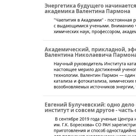
Энергетика будущего начинается 
академика Валентина Пармона
​"Чаепития в Академии" - постоянная 
с выдающимися учеными. Вниманию ч
химических наук, профессором, акад
Академический, прикладной, эф
Валентина Николаевича Пармон
​Научный руководитель Института кат
настоящее мерило достижений учено
технологии. Валентин Пармон — один 
катализа и фотокатализа, химических
возобновляемых источников энергии,
Евгений Булучевский: одно дел
институт и совсем другое - част
В сентябре 2019 года ученые Центра 
им. Г.К. Борескова» СО РАН зарегистр
приготовления и способ одностадийн