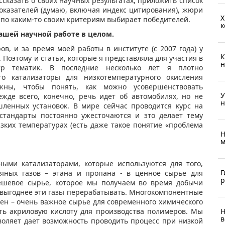
сказать о своих научных результатах, приложить список
показателей (думаю, включая индекс цитирования), жюри
Х
 по каким-то своим критериям выбирает победителей.
к
Вашей научной работе в целом.
в, и за время моей работы в институте (с 2007 года) у
К
Поэтому и статьи, которые я представляла для участия в
н
тр тематик. В последние несколько лет я плотно
то катализаторы для низкотемпературного окисления
ужны, чтобы понять, как можно усовершенствовать
У
жде всего, конечно, речь идет об автомобилях, но не
н
шленных установок. В мире сейчас проводится курс на
стандарты постоянно ужесточаются и это делает тему
зких температурах (есть даже такое понятие «проблема
Н
м
ными катализаторами, которые используются для того,
Г
яных газов – этана и пропана - в ценное сырье для
р
ешевое сырье, которое мы получаем во время добычи
о выгоднее эти газы перерабатывать. Многокомпонентные
лен – очень важное сырье для современного химического
Н
ть акриловую кислоту для производства полимеров. Мы
в
воляет дает возможность проводить процесс при низкой