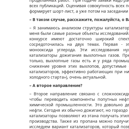
проделанных работ. При подаче заявки надо рас
всех публикаций. Оценивая совокупность всех 
формирует шорт-лист, а уже потом на заседании
– В таком случае, расскажите, пожалуйста, о 
– Я занимаюсь анализом структуры катализаторо
меня были самые разные объекты исследований. 
конкурсе имеют достаточно широкий спек
сосредоточилась на двух темах. Первая - э
монооксида углерода. Эти исследования н
катализаторы дожигания выхлопных газов. Пре
только, выхлопные газы есть и у ряда промы
снижение уровня этих выхлопов, допустимые 
катализаторов, эффективно работающих при ни
холодного старта»), очень актуальной.
– А второе направление?
– Второе направление связано с сложнооксид
чтобы переводить компоненты попутных нефт
химической промышленности. Это довольно д
нефти. Сегодня их обычно дожигают, но горазд
катализаторы позволяют из этана получать эти
производства. Также из пропана можно получи
исследуем вариант катализаторов, который поз