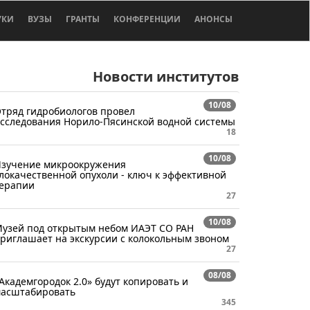
УКИ
ВУЗЫ
ГРАНТЫ
КОНФЕРЕНЦИИ
АНОНСЫ
Новости институтов
10/08
тряд гидробиологов провел
сследования Норило-Пясинской водной системы
18
10/08
зучение микроокружения
локачественной опухоли - ключ к эффективной
ерапии
27
10/08
узей под открытым небом ИАЭТ СО РАН
риглашает на экскурсии с колокольным звоном
27
08/08
Академгородок 2.0» будут копировать и
асштабировать
345