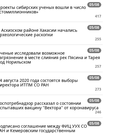
05/08
роекты сибирских ученых вошли в число
стомиллионников»
417
05/08
 Аскизском районе Хакасии начались
рхеологические раскопки
255
05/08
ченые исследовали возможное
агрязнение в месте слияния рек Пясина и Тарея
од Норильском
257
05/08
4 августа 2020 года состоятся выборы
иректора ИТПМ СО РАН
273
05/08
оспотребнадзор рассказал о состоянии
спытавших вакцину "Вектора" от коронавируса
246
05/08
одписано соглашение между ФИЦ УУХ СО
АН и Кемеровским государственным