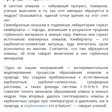
В синтезе алмазов — небывалый прогресс. Наверное,
ученые выяснили и то, как этот минерал образуется в
недрах? Оказывается, единой точки зрения на этот счет
нет.
Своеобразным окошком в подземную лабораторию служат
кимберлиты — породы, возникшие в результате прорыва
глубинного материала в земную кору. Именно они служат
источником ювелирных алмазов. Кимберлиты — это
карбонатно-силикатная матрица, куда впечатаны куски
(ксенолиты) из мантии. Считается, что там образуются
алмазы, об этом говорят включения в них глубинных
минералов.
"Одно из наших направлений — экспериментальное
моделирование процессов образования алмазов в
природе. Мы создаем приближенные к естественным
карбонатные, карбонат-силикатные, сульфидные
расплавы, а также флюиды системы C-O-H-N-S. Это
помогает понять механизм образования алмаза в земных
недрах. Нам впервые удалось синтезировать алмазы в
карбонатных средах при температурах и давлениях, как в
природе, и
опубликовать
это в Nature", — говорит ученый.