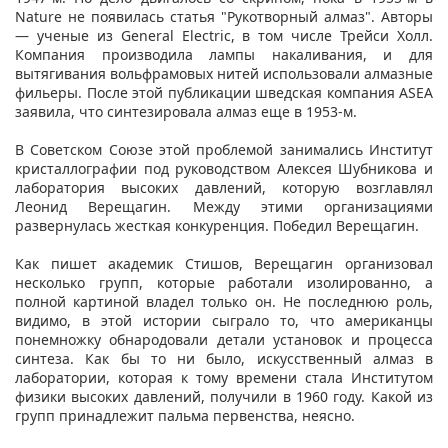
Nature не появилась статья "Рукотворный алмаз". Авторы
— ученые из General Electric, в том числе Трейси Холл.
Компания производила лампы накаливания, и для
вытягивания вольфрамовых нитей использовали алмазные
фильеры. После этой публикации шведская компания ASEA
заявила, что синтезировала алмаз еще в 1953-м.
В Советском Союзе этой проблемой занимались Институт
кристаллографии под руководством Алексея Шубникова и
лаборатория высоких давлений, которую возглавлял
Леонид Верещагин. Между этими организациями
развернулась жесткая конкуренция. Победил Верещагин.
Как пишет академик Стишов, Верещагин организовал
несколько групп, которые работали изолированно, а
полной картиной владел только он. Не последнюю роль,
видимо, в этой истории сыграло то, что американцы
понемножку обнародовали детали установок и процесса
синтеза. Как бы то ни было, искусственный алмаз в
лаборатории, которая к тому времени стала Институтом
физики высоких давлений, получили в 1960 году. Какой из
групп принадлежит пальма первенства, неясно.