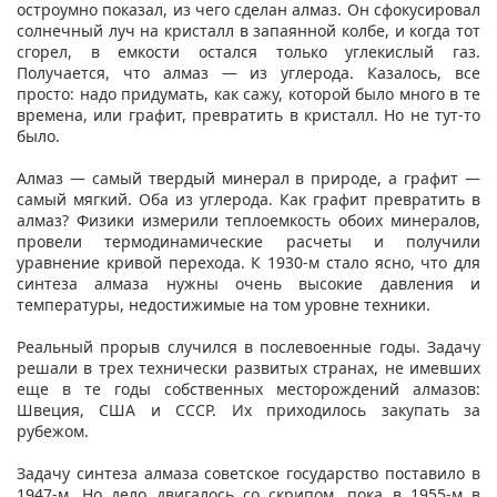
остроумно показал, из чего сделан алмаз. Он сфокусировал
солнечный луч на кристалл в запаянной колбе, и когда тот
сгорел, в емкости остался только углекислый газ.
Получается, что алмаз — из углерода. Казалось, все
просто: надо придумать, как сажу, которой было много в те
времена, или графит, превратить в кристалл. Но не тут-то
было.
Алмаз — самый твердый минерал в природе, а графит —
самый мягкий. Оба из углерода. Как графит превратить в
алмаз? Физики измерили теплоемкость обоих минералов,
провели термодинамические расчеты и получили
уравнение кривой перехода. К 1930-м стало ясно, что для
синтеза алмаза нужны очень высокие давления и
температуры, недостижимые на том уровне техники.
Реальный прорыв случился в послевоенные годы. Задачу
решали в трех технически развитых странах, не имевших
еще в те годы собственных месторождений алмазов:
Швеция, США и СССР. Их приходилось закупать за
рубежом.
Задачу синтеза алмаза советское государство поставило в
1947-м. Но дело двигалось со скрипом, пока в 1955-м в