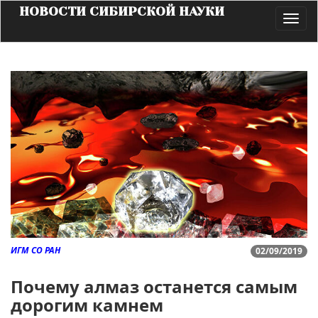
НОВОСТИ СИБИРСКОЙ НАУКИ
Toggl
navig
ИГМ СО РАН
02/09/2019
Почему алмаз останется самым
дорогим камнем