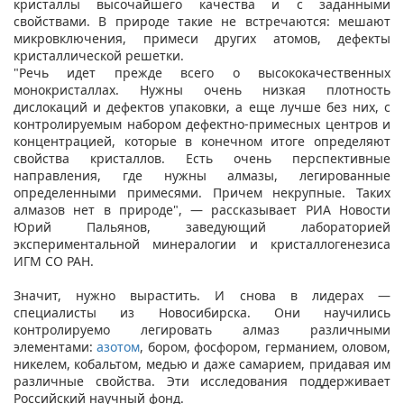
кристаллы высочайшего качества и с заданными
свойствами. В природе такие не встречаются: мешают
микровключения, примеси других атомов, дефекты
кристаллической решетки.
"Речь идет прежде всего о высококачественных
монокристаллах. Нужны очень низкая плотность
дислокаций и дефектов упаковки, а еще лучше без них, с
контролируемым набором дефектно-примесных центров и
концентрацией, которые в конечном итоге определяют
свойства кристаллов. Есть очень перспективные
направления, где нужны алмазы, легированные
определенными примесями. Причем некрупные. Таких
алмазов нет в природе", — рассказывает РИА Новости
Юрий Пальянов, заведующий лабораторией
экспериментальной минералогии и кристаллогенезиса
ИГМ СО РАН.
Значит, нужно вырастить. И снова в лидерах —
специалисты из Новосибирска. Они научились
контролируемо легировать алмаз различными
элементами:
азотом
, бором, фосфором, германием, оловом,
никелем, кобальтом, медью и даже самарием, придавая им
различные свойства. Эти исследования поддерживает
Российский научный фонд.