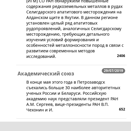
(ИГМ) СО РАН обнаружили повышенные
содержания редкоземельных металлов в рудах
Селигдарского апатитового месторождения на
Алданском щите в Якутии. В данном регионе
установлен целый ряд апатитовых
рудопроявлений, аналогичных Селигдарскому
месторождению, требующих детального
изучения условий формирования и
особенностей металлоносности пород в связи с
развитием современных методов
2406
исследований.
29/07/2019
Академический союз
​В конце мая этого года в Петрозаводск
съехались больше 30 наиболее авторитетных
ученых России и Беларуси. Российскую
академию наук представляли президент РАН
А.М. Сергеев, вице-президенты РАН В.П.
652
Чехонин и И.