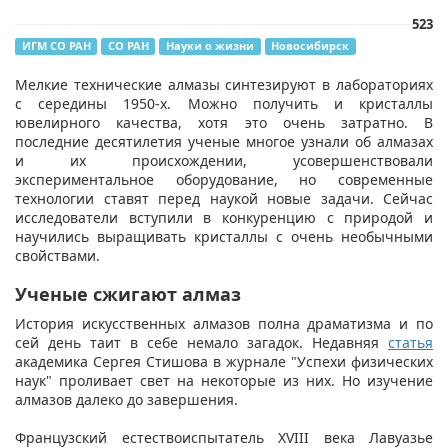
523
ИГМ СО РАН
СО РАН
Науки о жизни
Новосибирск
Мелкие технические алмазы синтезируют в лабораториях
с середины 1950-х. Можно получить и кристаллы
ювелирного качества, хотя это очень затратно. В
последние десятилетия ученые многое узнали об алмазах
и их происхождении, усовершенствовали
экспериментальное оборудование, но современные
технологии ставят перед наукой новые задачи. Сейчас
исследователи вступили в конкуренцию с природой и
научились выращивать кристаллы с очень необычными
свойствами.
Ученые сжигают алмаз
История искусственных алмазов полна драматизма и по
сей день таит в себе немало загадок. Недавняя
статья
академика Сергея Стишова в журнале "Успехи физических
наук" проливает свет на некоторые из них. Но изучение
алмазов далеко до завершения.
Французский естествоиспытатель XVIII века Лавуазье