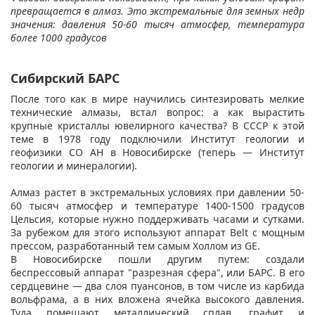
превращается в алмаз. Это экстремальные для земных недр
значения: давления 50-60 тысяч атмосфер, температура
более 1000 градусов
Сибирский БАРС
После того как в мире научились синтезировать мелкие
технические алмазы, встал вопрос: а как вырастить
крупные кристаллы ювелирного качества? В СССР к этой
теме в 1978 году подключили Институт геологии и
геофизики СО АН в Новосибирске (теперь — Институт
геологии и минералогии).
Алмаз растет в экстремальных условиях при давлении 50-
60 тысяч атмосфер и температуре 1400-1500 градусов
Цельсия, которые нужно поддерживать часами и сутками.
За рубежом для этого используют аппарат Belt с мощным
прессом, разработанный тем самым Холлом из GE.
В Новосибирске пошли другим путем: создали
беспрессовый аппарат "разрезная сфера", или БАРС. В его
сердцевине — два слоя пуансонов, в том числе из карбида
вольфрама, а в них вложена ячейка высокого давления.
Туда помещают металлический сплав, графит и