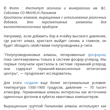
© Фото : Институт геологии и минералогии им. В.С.
Соболева СО РАН/Ю.Н.Пальянов
Кристаллы алмазов, выращенные с использование различных
добавок. Это перспективные элементы для
высокотехнологичных приборов
Например, если добавить бор в ячейку высокого давления,
где растет алмаз, кристалл выйдет синим, а главное, он
будет обладать свойствами полупроводника p-типа.
"Полупроводниковые алмазы, легированные
фосфором
,
пока синтезированы только в системе фосфор-углерод. Мы
первые получили кристаллы в системе германий-углерод,
они содержат германий-вакансионные оптические
центры", — продолжает исследователь.
Для этого
создали
еще более экстремальные условия:
температура 1500-1900 градусов, давление — 70 тысяч
атмосфер. Германиевые алмазы интересны как источники
одиночных фотонов в кубитах квантовых компьютеров.
Выращенные группой Пальянова алмазы используют как