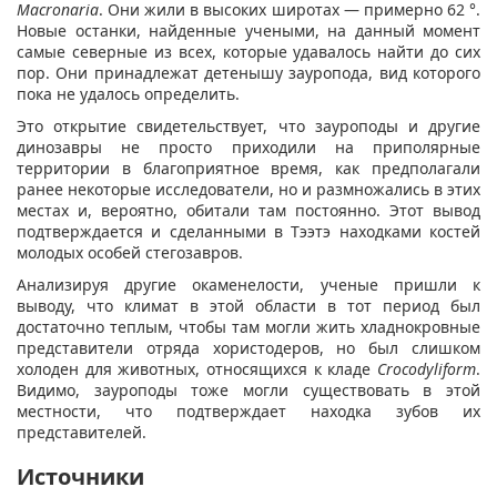
Macronaria
. Они жили в высоких широтах — примерно 62 °.
Новые останки, найденные учеными, на данный момент
самые северные из всех, которые удавалось найти до сих
пор. Они принадлежат детенышу зауропода, вид которого
пока не удалось определить.
Это открытие свидетельствует, что зауроподы и другие
динозавры не просто приходили на приполярные
территории в благоприятное время, как предполагали
ранее некоторые исследователи, но и размножались в этих
местах и, вероятно, обитали там постоянно. Этот вывод
подтверждается и сделанными в Тээтэ находками костей
молодых особей стегозавров.
Анализируя другие окаменелости, ученые пришли к
выводу, что климат в этой области в тот период был
достаточно теплым, чтобы там могли жить хладнокровные
представители отряда хористодеров, но был слишком
холоден для животных, относящихся к кладе
Crocodyliform
.
Видимо, зауроподы тоже могли существовать в этой
местности, что подтверждает находка зубов их
представителей.
Источники