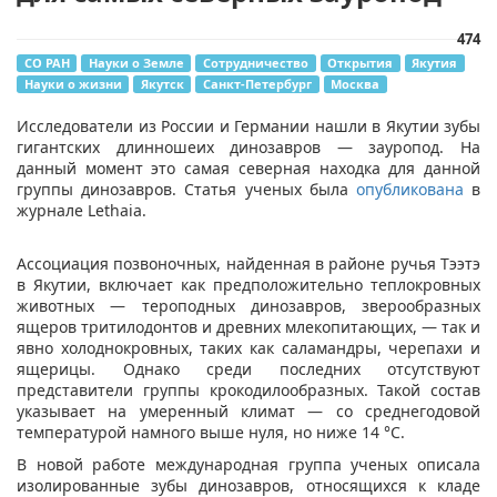
474
СО РАН
Науки о Земле
Сотрудничество
Открытия
Якутия
Науки о жизни
Якутск
Санкт-Петербург
Москва
​Исследователи из России и Германии нашли в Якутии зубы
гигантских длинношеих динозавров — зауропод. На
данный момент это самая северная находка для данной
группы динозавров. Статья ученых была
опубликована
в
журнале Lethaia.
Ассоциация позвоночных, найденная в районе ручья Тээтэ
в Якутии, включает как предположительно теплокровных
животных — тероподных динозавров, зверообразных
ящеров тритилодонтов и древних млекопитающих, — так и
явно холоднокровных, таких как саламандры, черепахи и
ящерицы. Однако среди последних отсутствуют
представители группы крокодилообразных. Такой состав
указывает на умеренный климат — со среднегодовой
температурой намного выше нуля, но ниже 14 °C.
В новой работе международная группа ученых описала
изолированные зубы динозавров, относящихся к кладе