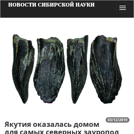
НОВОСТИ СИБИРСКОЙ НАУКИ
Toggl
navig
03/12/2019
Якутия оказалась домом
для самых северных зауропод