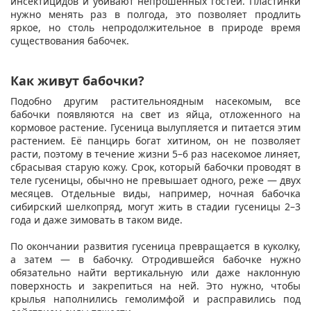
инсектицидов и убивают непрошенных гостей. Пластинки
нужно менять раз в полгода, это позволяет продлить
яркое, но столь непродолжительное в природе время
существования бабочек.
Как живут бабочки?
Подобно другим растительноядным насекомым, все
бабочки появляются на свет из яйца, отложенного на
кормовое растение. Гусеница вылупляется и питается этим
растением. Её панцирь богат хитином, он не позволяет
расти, поэтому в течение жизни 5–6 раз насекомое линяет,
сбрасывая старую кожу. Срок, который бабочки проводят в
теле гусеницы, обычно не превышает одного, реже — двух
месяцев. Отдельные виды, например, ночная бабочка
сибирский шелкопряд, могут жить в стадии гусеницы 2–3
года и даже зимовать в таком виде.
По окончании развития гусеница превращается в куколку,
а затем — в бабочку. Отродившейся бабочке нужно
обязательно найти вертикальную или даже наклонную
поверхность и закрепиться на ней. Это нужно, чтобы
крылья наполнились гемолимфой и расправились под