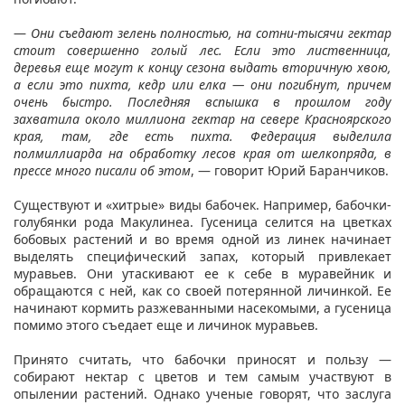
—
Они съедают зелень полностью, на сотни-тысячи гектар
стоит совершенно голый лес. Если это лиственница,
деревья еще могут к концу сезона выдать вторичную хвою,
а если это пихта, кедр или елка — они погибнут, причем
очень быстро. Последняя вспышка в прошлом году
захватила около миллиона гектар на севере Красноярского
края, там, где есть пихта. Федерация выделила
полмиллиарда на обработку лесов края от шелкопряда, в
прессе много писали об этом
, — говорит Юрий Баранчиков.
Существуют и «хитрые» виды бабочек. Например, бабочки-
голубянки рода Макулинеа. Гусеница селится на цветках
бобовых растений и во время одной из линек начинает
выделять специфический запах, который привлекает
муравьев. Они утаскивают ее к себе в муравейник и
обращаются с ней, как со своей потерянной личинкой. Ее
начинают кормить разжеванными насекомыми, а гусеница
помимо этого съедает еще и личинок муравьев.
Принято считать, что бабочки приносят и пользу —
собирают нектар с цветов и тем самым участвуют в
опылении растений. Однако ученые говорят, что заслуга