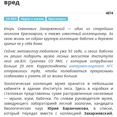
вред
4874
СО РАН
Науки о жизни
Красноярск
Игорь Семенович Захаржевский — один из старейших
геологов Красноярска, а также известный коллекционер. За
свою жизнь он собрал крупную коллекцию бабочек и бережно
хранил ее у себя дома.
Сейчас энтомологу-любителю уже 93 года, и своих бабочек
он решил подарить музею лесных экосистем Института
леса им.В.Н. Сукачева СО РАН, с которым сотрудничал
больше 20 лет. Корреспонденты
интернет-портала НГС
отправились туда, чтобы полюбоваться прекрасными
созданиями и узнать об их жизни больше.
Зоологическая коллекция музея хранится в небольшом
кабинете в здании Института леса. Здесь в коробках и
стеллажах представлены сухие расправленные насекомые
— мушки, жуки, бабочки. По словам руководителя музея,
заведующего лабораторией лесной зоологии, кандидата
биологических наук
Юрия Баранчикова
, в списке,
который передал вместе с коллекцией
Захаржевский
,