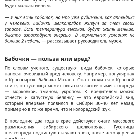
будет малоактивным.
—
У них есть хоботок, но это уже рудимент, как аппендикс
у человека. Бабочки шелкопрядов живут за счет своих
запасов. Если температура высокая, будут жить меньше,
быстро израсходуют энергию. В нормальных условиях не
больше 2 недель
, — рассказывает руководитель музея.
Бабочки — польза или вред?
По словам ученого, существуют виды бабочек, которые
наносят очевидный вред человеку. Например, популярная
в Красноярске бабочка Махаон. Она находится в Красной
книге, но гусеница может питаться зонтичными с огорода
— морковкой, тмином, укропом. К вредителям можно
отнести и капустную белянку — это европейский вид,
который впервые появился в Сибири 30–40 лет назад,
примерно в то же время, что и колорадский жук.
В последние два года в крае действуют очаги массового
размножения сибирского шелкопряда. Гусеницы
шелкопряда подчистую съедают хвою, после чего деревья
погибают.