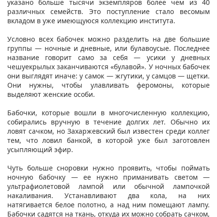
указано больше тысячи экземпляров более чем из 40
различных семейств. Это поступление стало весомым
вкладом в уже имеющуюся коллекцию института.
Условно всех бабочек можно разделить на две большие
группы — ночные и дневные, или булавоусые. Последнее
название говорит само за себя — усики у дневных
чешуекрылых заканчиваются «булавой». У ночных бабочек
они выглядят иначе: у самок — жгутики, у самцов — щетки.
Они нужны, чтобы улавливать феромоны, которые
выделяют женские особи.
Бабочки, которые вошли в многочисленную коллекцию,
собирались вручную в течение долгих лет. Обычно их
ловят сачком, но Захаржевский был известен среди коллег
тем, что ловил банкой, в которой уже был заготовлен
усыпляющий эфир.
Чуть больше сноровки нужно проявить, чтобы поймать
ночную бабочку — ее нужно приманивать светом —
ультрафиолетовой лампой или обычной лампочкой
накаливания. Устанавливают два кола, на них
натягивается белое полотно, а над ним помещают лампу.
Бабочки садятся на ткань, откуда их можно собрать сачком,