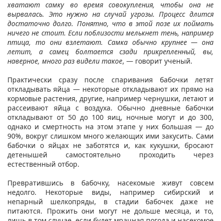
хватают самку во время совокупления, чтобы она не
вырвалась. Это нужно на случай угрозы. Процесс длится
достаточно долго. Понятно, что в этой позе их поймать
ничего не стоит. Если поблизости мелькнет тень, например
птица, то они взлетают. Самка обычно крупнее — она
летит, а самец болтается сзади прикрепленный, вы,
наверное, много раз видели такое
, — говорит ученый.
Практически сразу после спаривания бабочки летят
откладывать яйца — некоторые откладывают их прямо на
кормовые растения, другие, например чернушки, летают и
рассеивают яйца с воздуха. Обычно дневные бабочки
откладывают от 50 до 100 яиц, ночные могут и до 300,
однако и смертность на этом этапе у них большая — до
90%, вокруг слишком много желающих ими закусить. Сами
бабочки о яйцах не заботятся и, как кукушки, бросают
детенышей самостоятельно проходить через
естественный отбор.
Превратившись в бабочку, насекомые живут совсем
недолго. Некоторые виды, например сибирский и
непарный шелкопряды, в стадии бабочек даже не
питаются. Прожить они могут не дольше месяца, и то,
лишь в том случае, если будет мрачная погода и насекомое