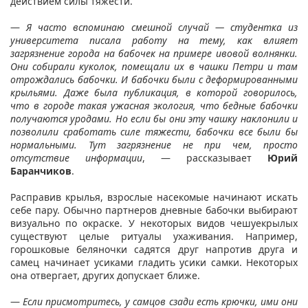
действием силы тяжести.
—
Я часто вспоминаю смешной случай — студентка из
университета писала работу на тему, как влияет
загрязнение города на бабочек на примере ивовой волнянки.
Они собирали куколок, помещали их в чашки Петри и там
отрождались бабочки. И бабочки были с деформированными
крыльями. Даже была публикация, в которой говорилось,
что в городе такая ужасная экология, что бедные бабочки
получаются уродами. Но если бы они эту чашку наклонили и
позволили сработать силе тяжести, бабочки все были бы
нормальными. Тут загрязнение не при чем, просто
отсутствие информации
, — рассказывает
Юрий
Баранчиков
.
Расправив крылья, взрослые насекомые начинают искать
себе пару. Обычно партнеров дневные бабочки выбирают
визуально по окраске. У некоторых видов чешуекрылых
существуют целые ритуалы ухаживания. Например,
горошковые беляночки садятся друг напротив друга и
самец начинает усиками гладить усики самки. Некоторых
она отвергает, других допускает ближе.
—
Если присмотритесь, у самцов сзади есть крючки, ими они