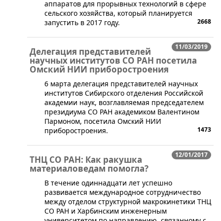
аппаратов для прорывных технологий в сфере
сельского хозяйства, который планируется
2668
запустить в 2017 году.
11/03/2019
Делегация представителей
научных институтов СО РАН посетила
Омский НИИ приборостроения
​6 марта делегация представителей научных
институтов Сибирского отделения Российской
академии наук, возглавляемая председателем
президиума СО РАН академиком Валентином
Пармоном, посетила Омский НИИ
1473
приборостроения.
12/01/2017
ТНЦ СО РАН: Как ракушка
материаловедам помогла?
В течение одиннадцати лет успешно
развивается международное сотрудничество
между отделом структурной макрокинетики ТНЦ
СО РАН и Харбинским инженерным
университетом по направлению, связанному с