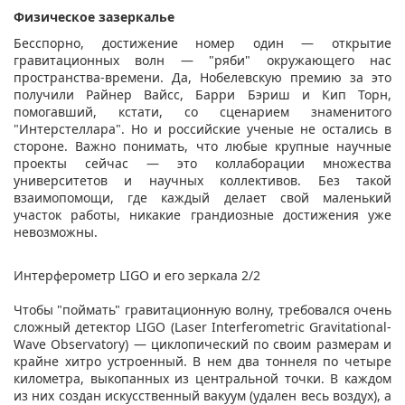
Физическое зазеркалье
Бесспорно, достижение номер один — открытие
гравитационных волн — "ряби" окружающего нас
пространства-времени. Да, Нобелевскую премию за это
получили Райнер Вайсс, Барри Бэриш и Кип Торн,
помогавший, кстати, со сценарием знаменитого
"Интерстеллара". Но и российские ученые не остались в
стороне. Важно понимать, что любые крупные научные
проекты сейчас — это коллаборации множества
университетов и научных коллективов. Без такой
взаимопомощи, где каждый делает свой маленький
участок работы, никакие грандиозные достижения уже
невозможны.
Интерферометр LIGO и его зеркала 2/2
Чтобы "поймать" гравитационную волну, требовался очень
сложный детектор LIGO (Laser Interferometric Gravitational-
Wave Observatory) — циклопический по своим размерам и
крайне хитро устроенный. В нем два тоннеля по четыре
километра, выкопанных из центральной точки. В каждом
из них создан искусственный вакуум (удален весь воздух), а