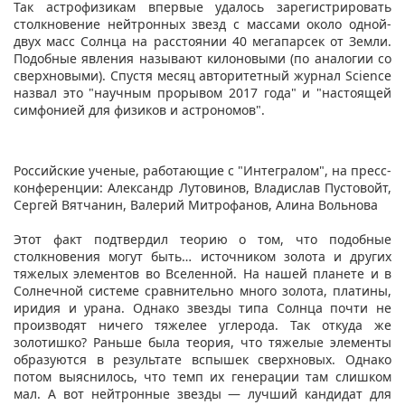
Так астрофизикам впервые удалось зарегистрировать
столкновение нейтронных звезд с массами около одной-
двух масс Солнца на расстоянии 40 мегапарсек от Земли.
Подобные явления называют килоновыми (по аналогии со
сверхновыми). Спустя месяц авторитетный журнал Science
назвал это "научным прорывом 2017 года" и "настоящей
симфонией для физиков и астрономов".
Российские ученые, работающие с "Интегралом", на пресс-
конференции: Александр Лутовинов, Владислав Пустовойт,
Сергей Вятчанин, Валерий Митрофанов, Алина Вольнова
Этот факт подтвердил теорию о том, что подобные
столкновения могут быть… источником золота и других
тяжелых элементов во Вселенной. На нашей планете и в
Солнечной системе сравнительно много золота, платины,
иридия и урана. Однако звезды типа Солнца почти не
производят ничего тяжелее углерода. Так откуда же
золотишко? Раньше была теория, что тяжелые элементы
образуются в результате вспышек сверхновых. Однако
потом выяснилось, что темп их генерации там слишком
мал. А вот нейтронные звезды — лучший кандидат для