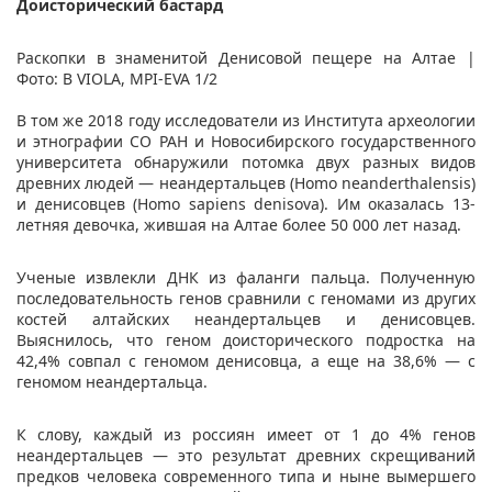
Доисторический бастард
Раскопки в знаменитой Денисовой пещере на Алтае |
Фото: B VIOLA, MPI-EVA 1/2
В том же 2018 году исследователи из Института археологии
и этнографии СО РАН и Новосибирского государственного
университета обнаружили потомка двух разных видов
древних людей — неандертальцев (Homo neanderthalensis)
и денисовцев (Homo sapiens denisova). Им оказалась 13-
летняя девочка, жившая на Алтае более 50 000 лет назад.
Ученые извлекли ДНК из фаланги пальца. Полученную
последовательность генов сравнили с геномами из других
костей алтайских неандертальцев и денисовцев.
Выяснилось, что геном доисторического подростка на
42,4% совпал с геномом денисовца, а еще на 38,6% — с
геномом неандертальца.
К слову, каждый из россиян имеет от 1 до 4% генов
неандертальцев — это результат древних скрещиваний
предков человека современного типа и ныне вымершего