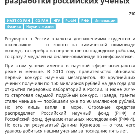
разработки российских ученых
710
ИАЭТ СО РАН
СО РАН
НГУ
РФФИ
РНФ
Инновации
Физика
Науки о жизни
​Регулярно в России хвалятся достижениями студентов и
школьников — то золото на химической олимпиаде
возьмут, то серебро на первенстве по подводным роботам,
то сразу 7 медалей на онлайн-олимпиаде по информатике.
При этом успехи именно в научной сфере освещаются
реже и меньше. В 2010 году правительство объявило
первый конкурс научных мегагрантов. 40 крупнейших
ученых получили по 150 миллионов рублей на два года для
открытия передовых лабораторий в России. В июне 2019-
го стартовал седьмой подобный конкурс. Правда, гранты
стали меньше — пообещали уже по 90 миллионов рублей.
Но это лишь капля в море. Огромные средства
распределяет Российский научный фонд (РНФ) и
Российский фонд фундаментальных исследований (РФФИ).
Но есть ли результаты? Даниил Кузнецов — о том, чего
удалось добиться нашим ученым за последние пять лет.