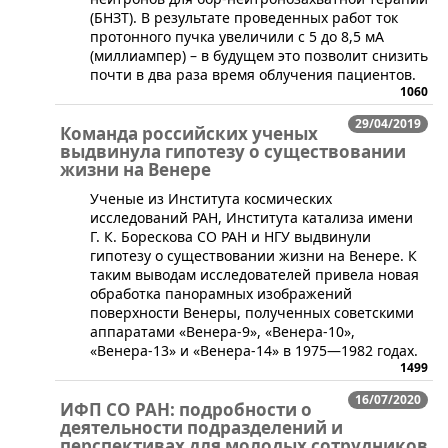
(БНЗТ). В результате проведенных работ ток
протонного пучка увеличили с 5 до 8,5 мА
(миллиампер) – в будущем это позволит снизить
почти в два раза время облучения пациентов.
1060
29/04/2019
Команда российских ученых
выдвинула гипотезу о существовании
жизни на Венере
Ученые из Института космических
исследований РАН, Института катализа имени
Г. К. Борескова СО РАН и НГУ выдвинули
гипотезу о существовании жизни на Венере. К
таким выводам исследователей привела новая
обработка панорамных изображений
поверхности Венеры, полученных советскими
аппаратами «Венера-9», «Венера-10»,
«Венера-13» и «Венера-14» в 1975—1982 годах.
1499
16/07/2020
ИФП СО РАН: подробности о
деятельности подразделений и
перспективах для молодых сотрудников