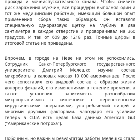
прохода и мочеиспускательного канала. Чтобы снизить
риск заражения мужчин, все процедуры выполнял один и
тот же медицинский работник, имеющий большой опыт
применения сбора таких образцов. Он вставлял
специальную одноразовую щетку на глубину в два
сантиметра в каждое отверстие и проворачивал на 360
градусов. И так от 609 до 1218 раз. Точные цифры в
итоговой статье не приведены.
Впрочем, в городе на Неве на этом не успокоились.
Сотрудник Санкт-Петербургского государственного
университета Дмитрий Мелешко изучил состав
микробиоты в каловых массах 10 000 американцев. После
чего сопоставил его видовой состав с образом жизни
доноров фекалий, его изменениями в течение времени, а
также установил зависимость разнообразия
микроорганизмов в кишечнике с перенесенными
хирургическими операциями, употребляемой пищей и
многими другими факторами. Благодаря его усилиям
теперь в США есть целая база данных American Gut
("Американские потроха").
Побочным, но важным результатом работы Мелешко стало