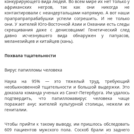
конкурирующего вида людей. Во всем мире их нет только у
африканских негров, так как они никогда не
контактировали с неандертальцами напрямую. А вот наши
прапрапрапрабабушки успели согрешить. И не только
они. У жителей Юго-Восточной Азии и Океании есть следы
скрещивания даже с денисовцами! Генетический след
давно исчезнувшего вида обнаружен у папуасов,
меланезийцев и китайцев (хань).
Похвала тщательности
Вирус папилломы человека
Наука на 95% — это тяжелый труд, требующий
необыкновенной тщательности и большой выдержки. Это
доказала команда ученых из Санкт-Петербурга. Им удалось
подтвердить, что папилломавирус человека чаще
поражает анус жителей культурной столицы, нежели их
гениталии.
Чтобы прийти к такому выводу, им пришлось обследовать
609 пациентов мужского пола. Соскоб брали из заднего