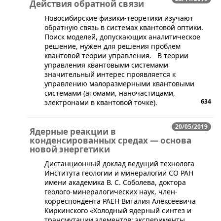
Действия обратной связи
​Новосибирские физики-теоретики изучают
обратную связь в системах квантовой оптики.
Поиск моделей, допускающих аналитическое
решение, нужен для решения проблем
квантовой теории управления. В теории
управления квантовыми системами
значительный интерес проявляется к
управлению малоразмерными квантовыми
системами (атомами, наночастицами,
634
электронами в квантовой точке).
20/05/2019
Ядерные реакции в
конденсированных средах — основа
новой энергетики
​Дистанционный доклад ведущий технолога
Института геологии и минералогии СО РАН
имени академика В. С. Соболева, доктора
геолого-минералогических наук, член-
корреспондента РАЕН Виталия Алексеевича
Киркинского «Холодный ядерный синтез и
трансмутации элементов: эксперименты,