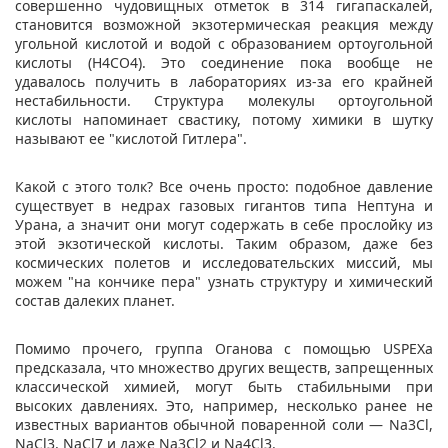
совершенно чудовищных отметок в 314 гигапаскалей,
становится возможной экзотермическая реакция между
угольной кислотой и водой с образованием ортоугольной
кислоты (H4CO4). Это соединение пока вообще не
удавалось получить в лабораториях из-за его крайней
нестабильности. Структура молекулы ортоугольной
кислоты напоминает свастику, потому химики в шутку
называют ее "кислотой Гитлера".
Какой с этого толк? Все очень просто: подобное давление
существует в недрах газовых гигантов типа Нептуна и
Урана, а значит они могут содержать в себе прослойку из
этой экзотической кислоты. Таким образом, даже без
космических полетов и исследовательских миссий, мы
можем "на кончике пера" узнать структуру и химический
состав далеких планет.
Помимо прочего, группа Оганова с помощью USPEXа
предсказала, что множество других веществ, запрещенных
классической химией, могут быть стабильными при
высоких давлениях. Это, например, несколько ранее не
известных вариантов обычной поваренной соли — Na3Cl,
NaCl3, NaCl7 и даже Na3Cl2 и Na4Cl3.