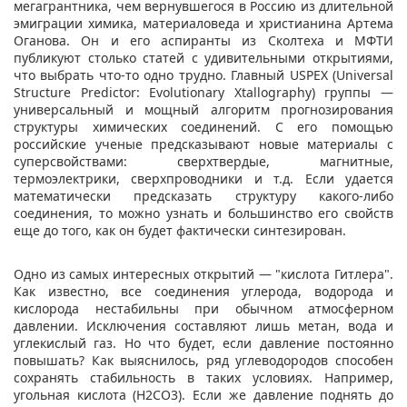
мегагрантника, чем вернувшегося в Россию из длительной
эмиграции химика, материаловеда и христианина Артема
Оганова. Он и его аспиранты из Сколтеха и МФТИ
публикуют столько статей с удивительными открытиями,
что выбрать что-то одно трудно. Главный USPEX (Universal
Structure Predictor: Evolutionary Xtallography) группы —
универсальный и мощный алгоритм прогнозирования
структуры химических соединений. С его помощью
российские ученые предсказывают новые материалы с
суперсвойствами: сверхтвердые, магнитные,
термоэлектрики, сверхпроводники и т.д. Если удается
математически предсказать структуру какого-либо
соединения, то можно узнать и большинство его свойств
еще до того, как он будет фактически синтезирован.
Одно из самых интересных открытий — "кислота Гитлера".
Как известно, все соединения углерода, водорода и
кислорода нестабильны при обычном атмосферном
давлении. Исключения составляют лишь метан, вода и
углекислый газ. Но что будет, если давление постоянно
повышать? Как выяснилось, ряд углеводородов способен
сохранять стабильность в таких условиях. Например,
угольная кислота (H2CO3). Если же давление поднять до