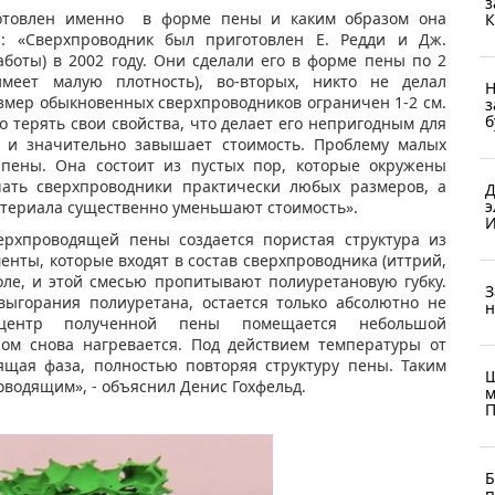
з
товлен именно в форме пены и каким образом она
К
л: «Сверхпроводник был приготовлен Е. Редди и Дж.
боты) в 2002 году. Они сделали его в форме пены по 2
меет малую плотность), во-вторых, никто не делал
Н
змер обыкновенных сверхпроводников ограничен 1-2 см.
з
б
 терять свои свойства, что делает его непригодным для
е и значительно завышает стоимость. Проблему малых
пены. Она состоит из пустых пор, которые окружены
чать сверхпроводники практически любых размеров, а
Д
э
атериала существенно уменьшают стоимость».
И
верхпроводящей пены создается пористая структура из
енты, которые входят в состав сверхпроводника (иттрий,
оле, и этой смесью пропитывают полиуретановую губку.
З
выгорания полиуретана, остается только абсолютно не
н
 центр полученной пены помещается небольшой
лом снова нагревается. Под действием температуры от
ящая фаза, полностью повторяя структуру пены. Таким
Ш
оводящим», - объяснил Денис Гохфельд.
м
П
Б
п