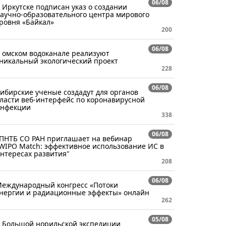
06/08
 Иркутске подписан указ о создании
аучно-образовательного центра мирового
ровня «Байкал»
200
06/08
 омском водоканале реализуют
никальный экологический проект
228
06/08
ибирские ученые создадут для органов
ласти веб-интерфейс по коронавирусной
нфекции
338
06/08
ПНТБ СО РАН приглашает на вебинар
WIPO Match: эффективное использование ИС в
нтересах развития"
208
06/08
еждународный конгресс «Потоки
нергии и радиационные эффекты» онлайн
262
05/08
 Большой норильской экспедиции