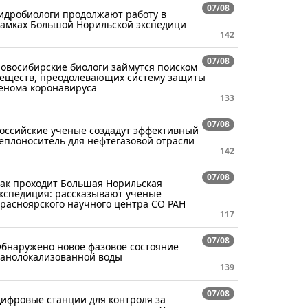
07/08
идробиологи продолжают работу в
амках Большой Норильской экспедици
142
07/08
овосибирские биологи займутся поиском
еществ, преодолевающих систему защиты
енома коронавируса
133
07/08
оссийские ученые создадут эффективный
еплоноситель для нефтегазовой отрасли
142
07/08
ак проходит Большая Норильская
кспедиция: рассказывают ученые
расноярского научного центра СО РАН
117
07/08
бнаружено новое фазовое состояние
анолокализованной воды
139
07/08
ифровые станции для контроля за