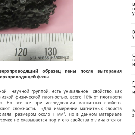
В
н
у
В
у
С
в
и
сверхпроводящий образец пены после выгорания
сверхпроводящей фазы.
Г
"
ной научной группой, есть уникальное свойство, как
и
низкой физической плотностью, всего 10% от плотности
а». Но все же при исследовании магнитных свойств
икают сложности. «Для измерений магнитных свойств
М
3
риала, размером около 1 мм
. Но в данном материале
э
сочке не оказывается пор и его свойства отличаются от
К