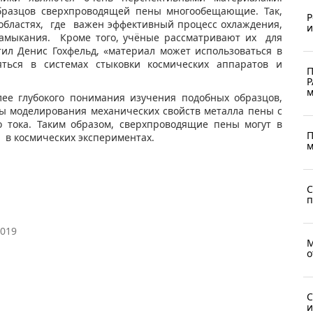
разцов сверхпроводящей пены многообещающие. Так,
Р
областях, где важен эффективный процесс охлаждения,
и
 замыкания. Кроме того, учёные рассматривают их для
тил Денис Гохфельд, «материал может использоваться в
ться в системах стыковки космических аппаратов и
П
Р
м
лее глубокого понимания изучения подобных образцов,
ы моделирования механических свойств металла пены с
 тока. Таким образом, сверхпроводящие пены могут в
П
 в космических экспериментах.
м
С
п
2019
М
о
С
и