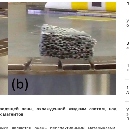
п
У
о
В
а
П
«
1
д
оводящей пены, охлажденной жидким азотом, над
У
з
ых магнитов
п
ники являются очень перспективными материалами.