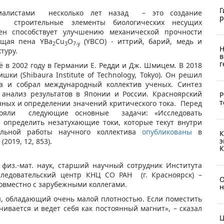
Г
циалистами несколько лет назад – это создание
р
т строительные элементы биологических несущих
ен способствует улучшению механической прочности
ящая пена YBa
Cu
O
(YBCO) - иттрий, барий, медь и
2
3
7-
y
Н
туру.
в
г
в 2002 году в Германии Е. Редди и Дж. Шмицем. В 2018
ки (Shibaura Institute of Technology, Tokyo). Он решил
ца и собрал международный коллектив ученых. Синтез
 анализ результатов в Японии и России. Красноярский
Р
т
нных и определении значений критического тока. Перед
тояли следующие основные задачи: «Исследовать
 определить незатухающие токи, которые текут внутри
альной работы научного коллектива
опубликованы
в
К
э
(2019, 12, 853).
К
физ.-мат. наук, старший научный сотрудник Института
следовательский центр КНЦ СО РАН (г. Красноярск) –
О
овместно с зарубежными коллегами.
н
, обладающий очень малой плотностью. Если поместить
чивается и ведет себя как постоянный магнит», – сказал
Ц