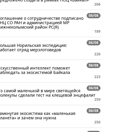
206
06/08
оглашение о сотрудничестве подписано
НЦ СО РАН и администрацией МР
ижнеколымский район РС(Я)
189
06/08
ольшая Норильская экспедиция:
аботает отряд мерзлотоведов
226
06/08
скусственный интеллект поможет
аблюдать за экосистемой Байкала
223
06/08
з самой маленькой в мире светящейся
олекулы сделали тест на клещевой энцефалит
259
06/08
амкнутая экосистема как «маленькая
ланета» и зачем она нужна
250