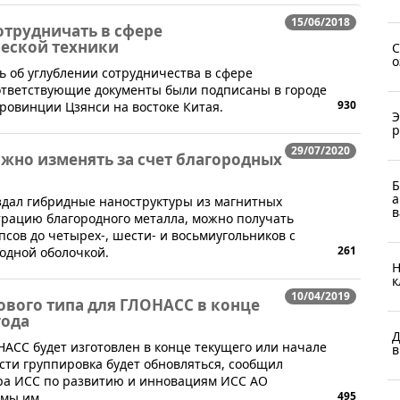
15/06/2018
сотрудничать в сфере
еской техники
С
о
сь об углублении сотрудничества в сфере
ответствующие документы были подписаны в городе
930
ровинции Цзянси на востоке Китая.
Э
р
29/07/2020
жно изменять за счет благородных
Б
а
здал гибридные наноструктуры из магнитных
в
трацию благородного металла, можно получать
сов до четырех-, шести- и восьмиугольников с
261
одной оболочкой.
Н
к
10/04/2019
ового типа для ГЛОНАСС в конце
года
Д
НАСС будет изготовлен в конце текущего или начале
в
сти группировка будет обновляться, сообщил
ора ИСС по развитию и инновациям ИСС АО
495
мы им.