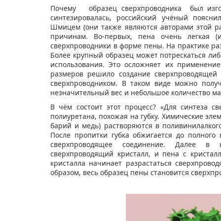
Почему образец сверхпроводника был изго
синтезировалась, российский учёный поясни
Шмицем (они также являются авторами этой ра
причинам. Во-первых, пена очень легкая (и
сверхпроводники в форме пены. На практике ра
Более крупный образец может потрескаться либо
использования. Это осложняет их применени
размеров решило создание сверхпроводящей 
сверхпроводником. В таком виде можно полу
незначительный вес и небольшое количество м
В чём состоит этот процесс? «Для синтеза с
полиуретана, похожая на губку. Химические элем
барий и медь) растворяются в поливинилалког
После пропитки губка обжигается до полного 
сверхпроводящее соединение. Далее в
сверхпроводящий кристалл, и пена с кристал
кристалла начинает разрастаться сверхпровод
образом, весь образец пены становится сверхпр