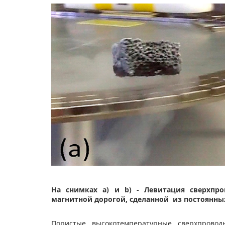
На снимках a) и b) - Левитация сверхпр
магнитной дорогой, сделанной из постоянн
Пористые высокотемпературные сверхпровод