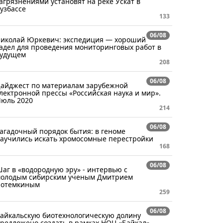
агрязнениями установят на реке Ускат в
узбассе
133
06/08
иколай Юркевич: экспедиция — хороший
адел для проведения мониторинговых работ в
удущем
208
06/08
айджест по материалам зарубежной
лектронной прессы «Российская наука и мир».
юль 2020
214
06/08
агадочный порядок бытия: в геноме
аучились искать хромосомные перестройки
168
06/08
аг в «водородную эру» - интервью с
олодым сибирским ученым Дмитрием
отемкиным
259
06/08
айкальскую биотехнологическую долину
редложено создать в рамках НОЦ «Байкал»