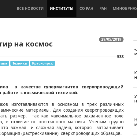
ВСЕ НОВОСТИ
ИНСТИТУТЫ
СО РАН
РАН
МИНОБРНА
29/05/2019
ир на космос
«
м
538
зика
Техника
Красноярск
К
н
ила в качестве супермагнитов сверхпроводящий
 работе с космической техникой.
У
н
иков изготавливаются в основном в трех различных
ерамические материалы. Для создания сверхпроводящих
вать размер, так как максимальное захваченное поле
Н
а, в отличие от постоянного магнита. Ученым трудно
м
, это важная и сложная задача, которая затрачивает
еформация (растрескивание) сверхпроводящих образцов.