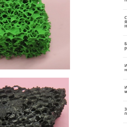
С
Я
Н
Б
р
И
н
И
м
З
п