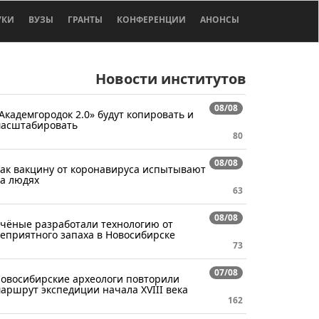
УКИ
ВУЗЫ
ГРАНТЫ
КОНФЕРЕНЦИИ
АНОНСЫ
Новости институтов
08/08
Академгородок 2.0» будут копировать и
асштабировать
80
08/08
ак вакцину от коронавируса испытывают
а людях
63
08/08
чёные разработали технологию от
еприятного запаха в Новосибирске
73
07/08
овосибирские археологи повторили
аршрут экспедиции начала XVIII века
162