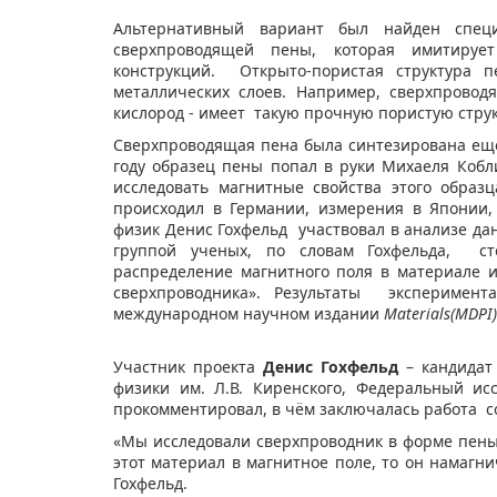
Альтернативный вариант был найден спе
сверхпроводящей пены, которая имитируе
конструкций. Открыто-пористая структура п
металлических слоев. Например, сверхпровод
кислород - имеет такую прочную пористую струк
Сверхпроводящая пена была синтезирована ещё 
году образец пены попал в руки Михаеля Коблиш
исследовать магнитные свойства этого образ
происходил в Германии, измерения в Японии,
физик Денис Гохфельд участвовал в анализе да
группой ученых, по словам Гохфельда, с
распределение магнитного поля в материале и
сверхпроводника». Результаты эксперимент
международном научном издании
Materials
(
MDPI
)
Участник проекта
Денис Гохфельд
– кандидат 
физики им. Л.В. Киренского, Федеральный ис
прокомментировал, в чём заключалась работа с
«Мы исследовали сверхпроводник в форме пены
этот материал в магнитное поле, то он намагни
Гохфельд.