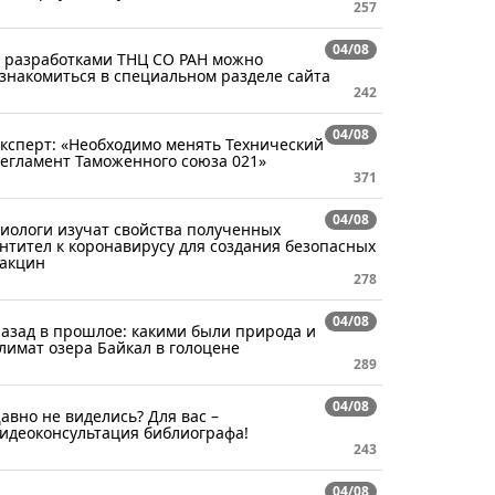
257
04/08
 разработками ТНЦ СО РАН можно
знакомиться в специальном разделе сайта
242
04/08
ксперт: «Необходимо менять Технический
егламент Таможенного союза 021»
371
04/08
иологи изучат свойства полученных
нтител к коронавирусу для создания безопасных
акцин
278
04/08
азад в прошлое: какими были природа и
лимат озера Байкал в голоцене
289
04/08
авно не виделись? Для вас –
идеоконсультация библиографа!
243
04/08