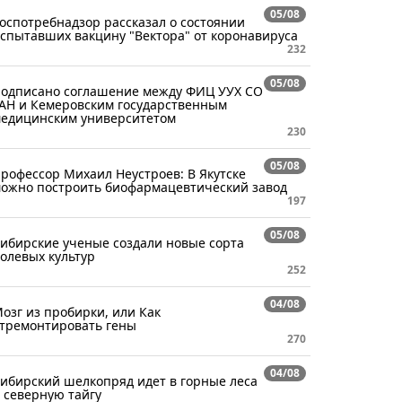
05/08
оспотребнадзор рассказал о состоянии
спытавших вакцину "Вектора" от коронавируса
232
05/08
одписано соглашение между ФИЦ УУХ СО
АН и Кемеровским государственным
едицинским университетом
230
05/08
рофессор Михаил Неустроев: В Якутске
ожно построить биофармацевтический завод
197
05/08
ибирские ученые создали новые сорта
олевых культур
252
04/08
озг из пробирки, или Как
тремонтировать гены
270
04/08
ибирский шелкопряд идет в горные леса
 северную тайгу