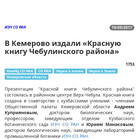
ИЭЧ СО РАН
19/05/2017
В Кемерово издали «Красную
книгу Чебулинского района»
1753
КемНЦ СО РАН
СО РАН
Науки о жизни
Науки о Земле
Кемеровская область
Презентация "Красной книги Чебулинского района"
состоялась в районном центре Верх-Чебула. Красная книга
создана в соавторстве с кузбасскими учеными - членами
Общественной палаты Кемеровской области
Андреем
Куприяновым,
доктором биологических наук,
профессором, заведующим отделом Кузбасского
ботанического сада
ИЭЧ СО РАН
и
Юрием Манаковым
,
доктором биологических наук, заведующим лабораторией
промышленной ботаники
ИЭЧ СО РАН
.