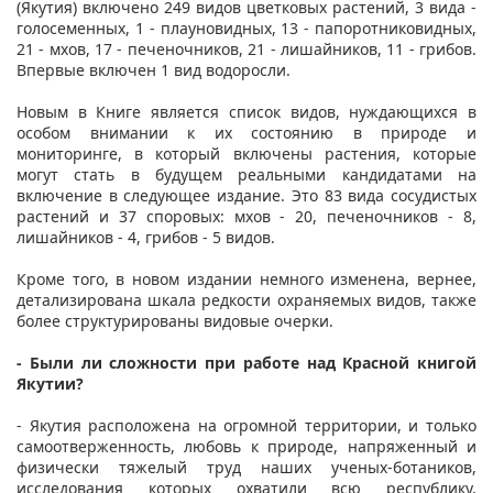
(Якутия) включено 249 видов цветковых растений, 3 вида -
голосеменных, 1 - плауновидных, 13 - папоротниковидных,
21 - мхов, 17 - печеночников, 21 - лишайников, 11 - грибов.
Впервые включен 1 вид водоросли.
Новым в Книге является список видов, нуждающихся в
особом внимании к их состоянию в природе и
мониторинге, в который включены растения, которые
могут стать в будущем реальными кандидатами на
включение в следующее издание. Это 83 вида сосудистых
растений и 37 споровых: мхов - 20, печеночников - 8,
лишайников - 4, грибов - 5 видов.
Кроме того, в новом издании немного изменена, вернее,
детализирована шкала редкости охраняемых видов, также
более структурированы видовые очерки.
- Были ли сложности при работе над Красной книгой
Якутии?
- Якутия расположена на огромной территории, и только
самоотверженность, любовь к природе, напряженный и
физически тяжелый труд наших ученых-ботаников,
исследования которых охватили всю республику,