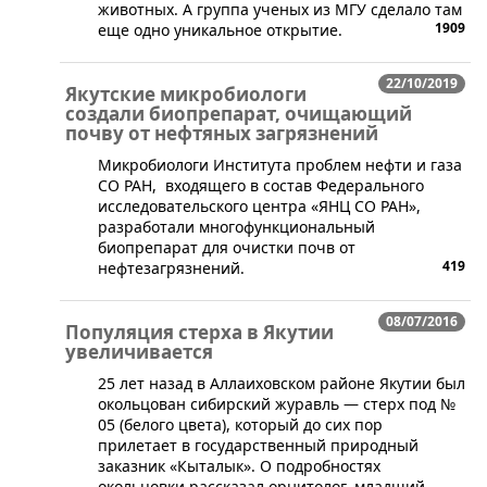
животных. А группа ученых из МГУ сделало там
1909
еще одно уникальное открытие.
22/10/2019
Якутские микробиологи
создали биопрепарат, очищающий
почву от нефтяных загрязнений
​Микробиологи Института проблем нефти и газа
СО РАН, входящего в состав Федерального
исследовательского центра «ЯНЦ СО РАН»,
разработали многофункциональный
биопрепарат для очистки почв от
419
нефтезагрязнений.
08/07/2016
Популяция стерха в Якутии
увеличивается
25 лет назад в Аллаиховском районе Якутии был
окольцован сибирский журавль — стерх под №
05 (белого цвета), который до сих пор
прилетает в государственный природный
заказник «Кыталык». О подробностях
окольцовки рассказал орнитолог, младший