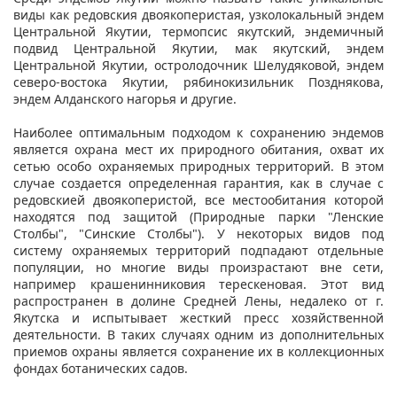
виды как редовския двоякоперистая, узколокальный эндем
Центральной Якутии, термопсис якутский, эндемичный
подвид Центpальной Якутии, мак якутский, эндем
Центральной Якутии, остролодочник Шелудяковой, эндем
северо-востока Якутии, рябинокизильник Позднякова,
эндем Алданского нагорья и другие.
Наиболее оптимальным подходом к сохранению эндемов
является охрана мест их природного обитания, охват их
сетью особо охраняемых природных территорий. В этом
случае создается определенная гарантия, как в случае с
редовскией двоякоперистой, все местообитания которой
находятся под защитой (Природные парки "Ленские
Столбы", "Синские Столбы"). У некоторых видов под
систему охраняемых территорий подпадают отдельные
популяции, но многие виды произрастают вне сети,
например крашенинниковия терескеновая. Этот вид
распространен в долине Средней Лены, недалеко от г.
Якутска и испытывает жесткий пресс хозяйственной
деятельности. В таких случаях одним из дополнительных
приемов охраны является сохранение их в коллекционных
фондах ботанических садов.