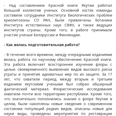
- Над составлением Красной книги Якутии работал
большой коллектив ученых. Основной костяк команды
составили сотрудники Института биологических проблем
криолитозоны СО РАН, были привлечены ботаники
Института естественных наук СВФУ, а также ведущих
институтов страны. Кроме того, в работе принимали
участие ученые Белоруссии и Финляндии.
- Как велась подготовительная работа?
- В течение всего времени, между очередными изданиями
велась работа по научному обеспечению Красной книги.
Эта работа включает всестороннее изучение флоры с
целью своевременного выявления видов высокого риска
утраты и принятия адекватных мер по их защите. За 17
лет, что охватили период между вторым и третьим
изданием якутскими учеными был собран обширный
фактический материал. Флористические исследования
охватили почти всю территорию республики. Кроме того,
что значительно пополнились знания о флоре Якутии в
целом, были накоплены новые сведения о современном
состоянии популяций редких видов, описаны новые для
науки виды, проведены мероприятия по реставрации