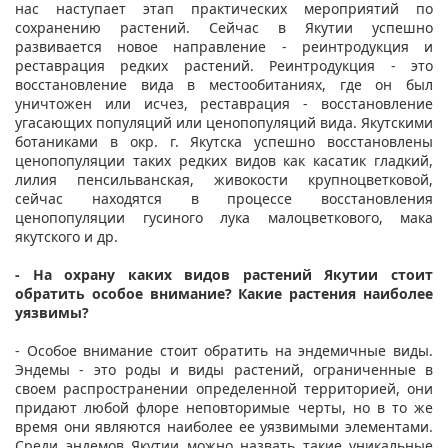
нас наступает этап практических мероприятий по
сохранению растений. Сейчас в Якутии успешно
развивается новое направление - реинтродукция и
реставрация редких растений. Реинтродукция - это
восстановление вида в местообитаниях, где он был
уничтожен или исчез, реставрация - восстановление
угасающих популяций или ценопопуляций вида. Якутскими
ботаниками в окр. г. Якутска успешно восстановлены
ценопопуляции таких редких видов как касатик гладкий,
лилия пенсильванская, живокости крупноцветковой,
сейчас находятся в процессе восстановления
ценопопуляции гусиного лука малоцветкового, мака
якутского и др.
- На охрану каких видов растений Якутии стоит
обратить особое внимание? Какие растения наиболее
уязвимы?
- Особое внимание стоит обратить на эндемичные виды.
Эндемы - это роды и виды растений, ограниченные в
своем распространении определенной территорией, они
придают любой флоре неповторимые черты, но в то же
время они являются наиболее ее уязвимыми элементами.
Среди эндемов Якутии можно назвать такие уникальные