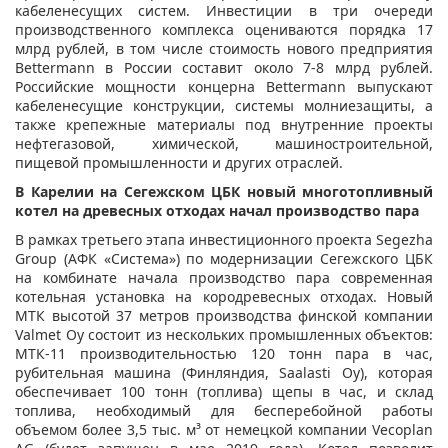
кабеленесущих систем. Инвестиции в три очереди
производственного комплекса оцениваются порядка 17
млрд рублей, в том числе стоимость нового предприятия
Bettermann в России составит около 7-8 млрд рублей.
Российские мощности концерна Bettermann выпускают
кабеленесущие конструкции, системы молниезащиты, а
также крепежные материалы под внутренние проекты
нефтегазовой, химической, машиностроительной,
пищевой промышленности и других отраслей.
В Карелии на Сегежском ЦБК новый многотопливный
котел на древесных отходах начал производство пара
В рамках третьего этапа инвестиционного проекта Segezha
Group (АФК «Система») по модернизации Сегежского ЦБК
на комбинате начала производство пара современная
котельная установка на кородревесных отходах. Новый
МТК высотой 37 метров производства финской компании
Valmet Oy состоит из нескольких промышленных объектов:
МТК-11 производительностью 120 тонн пара в час,
рубительная машина (Финляндия, Saalasti Oy), которая
обеспечивает 100 тонн (топлива) щепы в час, и склад
топлива, необходимый для бесперебойной работы
объемом более 3,5 тыс. м³ от немецкой компании Vecoplan