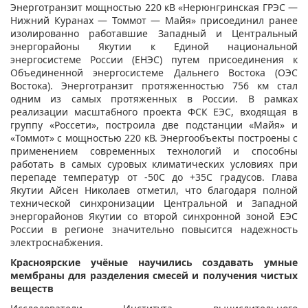
Энерготранзит мощностью 220 кВ «Нерюнгринская ГРЭC —
Нижний Куранах — Томмот — Майя» присоединил ранее
изолированно работавшие Западный и Центральный
энергорайоны Якутии к Единой национальной
энергосистеме России (ЕНЭС) путем присоединения к
Объединенной энергосистеме Дальнего Востока (ОЭС
Востока). Энерготранзит протяженностью 756 км стал
одним из самых протяженных в России. В рамках
реализации масштабного проекта ФСК ЕЭС, входящая в
группу «Россети», построила две подстанции «Майя» и
«Томмот» с мощностью 220 кВ. Энергообъекты построены с
применением современных технологий и способны
работать в самых суровых климатических условиях при
перепаде температур от -50С до +35С градусов. Глава
Якутии Айсен Николаев отметил, что благодаря полной
технической синхронизации Центральной и Западной
энергорайонов Якутии со второй синхронной зоной ЕЭС
России в регионе значительно повысится надежность
электроснабжения.
Красноярские учёные научились создавать умные
мембраны для разделения смесей и получения чистых
веществ