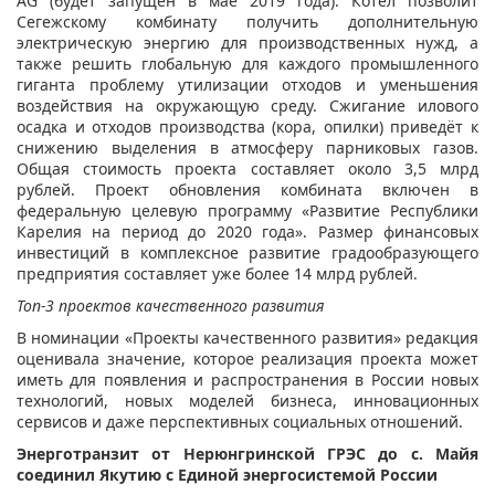
AG (будет запущен в мае 2019 года). Котел позволит
Сегежскому комбинату получить дополнительную
электрическую энергию для производственных нужд, а
также решить глобальную для каждого промышленного
гиганта проблему утилизации отходов и уменьшения
воздействия на окружающую среду. Сжигание илового
осадка и отходов производства (кора, опилки) приведёт к
снижению выделения в атмосферу парниковых газов.
Общая стоимость проекта составляет около 3,5 млрд
рублей. Проект обновления комбината включен в
федеральную целевую программу «Развитие Республики
Карелия на период до 2020 года». Размер финансовых
инвестиций в комплексное развитие градообразующего
предприятия составляет уже более 14 млрд рублей.
Топ-3 проектов качественного развития
В номинации «Проекты качественного развития» редакция
оценивала значение, которое реализация проекта может
иметь для появления и распространения в России новых
технологий, новых моделей бизнеса, инновационных
сервисов и даже перспективных социальных отношений.
Энерготранзит от Нерюнгринской ГРЭС до с. Майя
соединил Якутию с Единой энергосистемой России