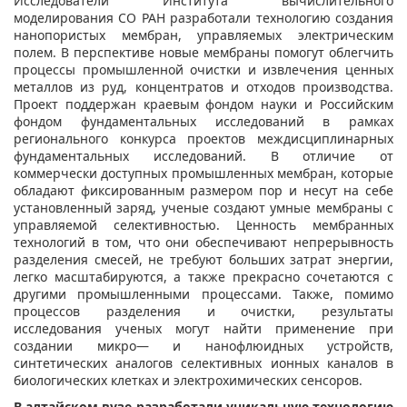
Исследователи Института вычислительного
моделирования СО РАН разработали технологию создания
нанопористых мембран, управляемых электрическим
полем. В перспективе новые мембраны помогут облегчить
процессы промышленной очистки и извлечения ценных
металлов из руд, концентратов и отходов производства.
Проект поддержан краевым фондом науки и Российским
фондом фундаментальных исследований в рамках
регионального конкурса проектов междисциплинарных
фундаментальных исследований. В отличие от
коммерчески доступных промышленных мембран, которые
обладают фиксированным размером пор и несут на себе
установленный заряд, ученые создают умные мембраны с
управляемой селективностью. Ценность мембранных
технологий в том, что они обеспечивают непрерывность
разделения смесей, не требуют больших затрат энергии,
легко масштабируются, а также прекрасно сочетаются с
другими промышленными процессами. Также, помимо
процессов разделения и очистки, результаты
исследования ученых могут найти применение при
создании микро— и нанофлюидных устройств,
синтетических аналогов селективных ионных каналов в
биологических клетках и электрохимических сенсоров.
В алтайском вузе разработали уникальную технологию