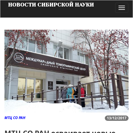
НОВОСТИ СИБИРСКОЙ НАУКИ
Toggl
navig
МТЦ СО РАН
13/12/2017
МТЦ СО РАН осваивает новые