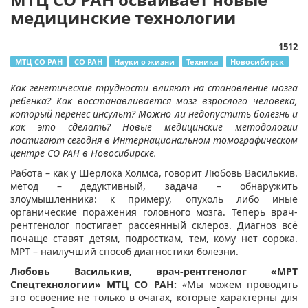
медицинские технологии
1512
МТЦ СО РАН
СО РАН
Науки о жизни
Техника
Новосибирск
Как генетические трудности влияют на становление мозга
ребенка? Как восстанавливается мозг взрослого человека,
который перенес инсульт? Можно ли недопустить болезнь и
как это сделать? Новые медицинские методологии
постигают сегодня в Интернациональном томографическом
центре СО РАН в Новосибирске.
Работа – как у Шерлока Холмса, говорит Любовь Василькив.
метод – дедуктивный, задача – обнаружить
злоумышленника: к примеру, опухоль либо иные
органические поражения головного мозга. Теперь врач-
рентгенолог постигает рассеянный склероз. Диагноз всё
почаще ставят детям, подросткам, тем, кому нет сорока.
МРТ – наилучший способ диагностики болезни.
Любовь Василькив, врач-рентгенолог «МРТ
Спецтехнологии» МТЦ СО РАН:
«Мы можем проводить
это освоение не только в очагах, которые характерны для