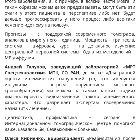
этого заболевания, а, к примеру, в всякий части мозга, и
таким образом можем даже предсказывать, могут быть эти
очаги у этого пациента в перспективе либо нет, будет
дальше прогрессировать у него процесс либо все-таки
лечение идет ему на пользу».
Прогнозы – с поддержкой современного томографа,
аналогов в мире у него – единицы. Мощность – три тесла,
система – цифровая, курс – на детальное изучение
центральной нервозной системы. Одна из методологий –
МР-диффузия.
Андрей Тулупов, заведующий лабораторией «МРТ
Спецтехнологии» МТЦ СО РАН, д. м. н.
: «Для ранней
оценки ишемических нарушений (то, что именуется
инсультом – острым нарушением мозгового
кровообращения) мы можем на самых ранних стадиях
диагностировать видоизменения такого ишемического
характера. Это разрешает экспертам своевременно
назначить лечение».
Диагностика, профилактика – сегодня в
Интернациональном томографическом центре помогают
даже, казалось бы, безвыходным больным.
Олеся Кириенко, корреспондент:
«Реабилитация после