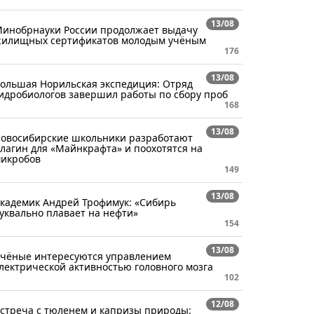
13/08
инобрнауки России продолжает выдачу
илищных сертификатов молодым учёным
176
13/08
ольшая Норильская экспедиция: Отряд
идробиологов завершил работы по сбору проб
168
13/08
овосибирские школьники разработают
лагин для «Майнкрафта» и поохотятся на
икробов
149
13/08
кадемик Андрей Трофимук: «Сибирь
уквально плавает на нефти»
154
13/08
чёные интересуются управлением
лектрической активностью головного мозга
102
12/08
стреча с тюленем и капризы природы: