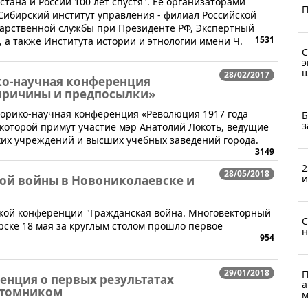
стана и России 100 лет спустя". Ее организаторами
П
Сибирский институт управления - филиал Российской
дарственной службы при Президенте РФ, Экспертный
1531
), а также Института истории и этнологии имени Ч.
С
э
ш
28/02/2017
ко-научная конференция
 причины и предпосылки»
сторико-научная конференция «Революция 1917 года
Б
з
 которой примут участие мэр Анатолий Локоть, ведущие
их учреждений и высших учебных заведений города.
3149
2
28/05/2018
и
кой войны в Новониколаевске и
еской конференции "Гражданская война. Многовекторный
С
рске 18 мая за круглым столом прошло первое
н
954
29/01/2018
П
енция о первых результатах
а
отомником
м