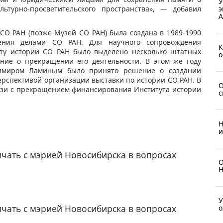
У
э
ьтурно-просветительского пространства», — добавил
А
СО РАН (позже Музей СО РАН) была создана в 1989-1990
ления делами СО РАН. Для научного сопровождения
К
туту истории СО РАН было выделено несколько штатных
о
ние о прекращении его деятельности. В этом же году
димиром Ламиным было принято решение о создании
ерспективой организации выставки по истории СО РАН. В
О
вязи с прекращением финансирования Института истории
с
Н
и
чать с мэрией Новосибирска в вопросах
О
Н
У
чать с мэрией Новосибирска в вопросах
о