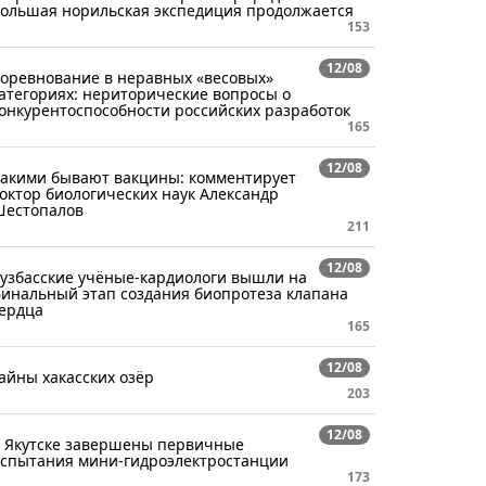
ольшая норильская экспедиция продолжается
153
12/08
оревнование в неравных «весовых»
атегориях: нериторические вопросы о
онкурентоспособности российских разработок
165
12/08
акими бывают вакцины: комментирует
октор биологических наук Александр
естопалов
211
12/08
узбасские учёные-кардиологи вышли на
инальный этап создания биопротеза клапана
ердца
165
12/08
айны хакасских озёр
203
12/08
 Якутске завершены первичные
спытания мини-гидроэлектростанции
173