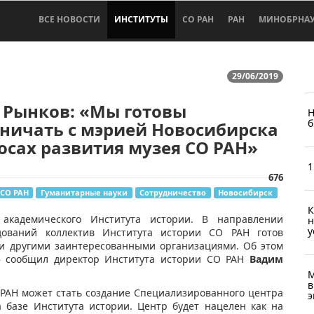
ВСЕ НОВОСТИ
ИНСТИТУТЫ
СО РАН
РАН
МИНОБРНА
29/06/2019
 Рынков: «Мы готовы
Н
б
ничать с мэрией Новосибирска
осах развития музея СО РАН»
1
676
СО РАН
Гуманитарные науки
Сотрудничество
Новосибирск
К
академического Института истории. В направлении
н
у
дований коллектив Института истории СО РАН готов
 и другими заинтересованными организациями. Об этом
» сообщил директор Института истории СО РАН
Вадим
М
в
РАН может стать создание Специализированного центра
э
 базе Института истории. Центр будет нацелен как на