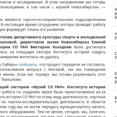
поиски и исследования. В этом направлении мы готовы
ганизациями, в том числе с мэрией Новосибирска», —
Н
р
в
и является научно-исследовательским подразделением
 В настоящее время сотрудники сектора проводят работу
ия формирует планы его развития.
«
телем департамента культуры спорта и молодежной
у
ешковой
,
директором музея Новосибирска Еленой
тории СО РАН Виктором Козодоем
была достигнута
алась на площадях сектора Института истории создать
С
намерения воплотить не удалось.
X
у Сибирь»
сообщила
, что процесс передачи не состоялся,
 согласование вопроса с Москвой, так как помещения
К
 менее, если нас позовут, мы готовы реализовать этот
н
а Терешкова.
р
ющий сектором «Музей СО РАН» Института истории
у работа по созданию музея была приостановлена из-за
а истории СО РАН по этому виду деятельности, научные
Б
т
на научно-исследовательскую деятельность в области
лом году мы не могли передать муниципалитету ничего,
ого оборудования. Тем не менее, сегодня, мы, конечно,
тами и юридическими лицами для сохранения памяти о