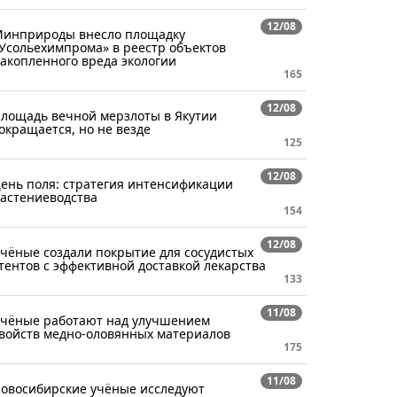
12/08
инприроды внесло площадку
Усольехимпрома» в реестр объектов
акопленного вреда экологии
165
12/08
лощадь вечной мерзлоты в Якутии
окращается, но не везде
125
12/08
ень поля: стратегия интенсификации
астениеводства
154
12/08
чёные создали покрытие для сосудистых
тентов с эффективной доставкой лекарства
133
11/08
чёные работают над улучшением
войств медно-оловянных материалов
175
11/08
овосибирские учёные исследуют