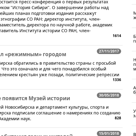
 состоится пресс-конференция о первых результатах
иком "История Сибири". О завершении работы над
М
нейших планах подготовки издания расскажут
ж
 этнографии СО РАН: директор института, член-
аместитель директора по научной работе, академик
тавитель Института истории СО РАН, член-
1614
Б
г
27/11/2017
тал «режимным» городом
Н
бирска обратились в правительство страны с просьбой
п
м
 Что это означало и для чего понадобился особый
ыселением крестьян уже позади, политические репрессии
1336
А
б
30/05/2018
 появится Музей истории
зей Новосибирска и департамент культуры, спорта и
У
рска подписали соглашение о намерениях по созданию
э
828
Академии наук.
15/01/2018
В