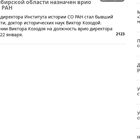
бирской области назначен врио
 РАН
М
«
директора Института истории СО РАН стал бывший
н
ти, доктор исторических наук Виктор Козодой.
нии Виктора Козодоя на должность врио директора
2123
22 января.
П
с
Д
р
У
с
У
с
Н