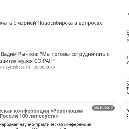
9
Г
ч
чать с мэрией Новосибирска в вопросах
С
П
в
 Вадим Рынков: "Мы готовы сотрудничать с
1
звития музея СО РАН"
У
аук (sbras.ru), 28/06/2019
О
р
Т
М
25/10/2017
еская конференция «Революции
Э
с
 России 100 лет спустя»
ународная научно-практическая конференция