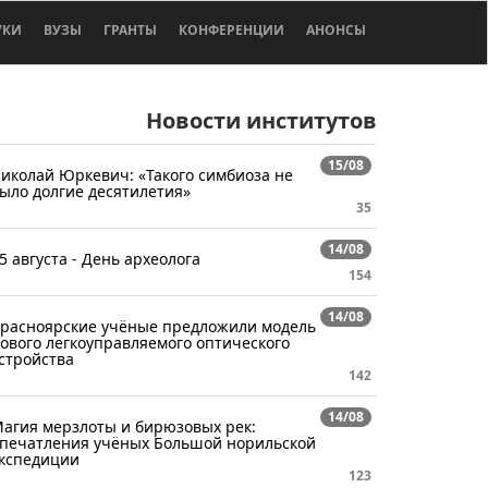
УКИ
ВУЗЫ
ГРАНТЫ
КОНФЕРЕНЦИИ
АНОНСЫ
Новости институтов
15/08
иколай Юркевич: «Такого симбиоза не
ыло долгие десятилетия»
35
14/08
5 августа - День археолога
154
14/08
расноярские учёные предложили модель
ового легкоуправляемого оптического
стройства
142
14/08
агия мерзлоты и бирюзовых рек:
печатления учёных Большой норильской
кспедиции
123