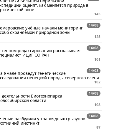
частники Большой норильской
кспедиции оценят, как меняется природа в
рктической зоне
145
14/08
емеровские учёные начали мониторинг
собо охраняемой природной зоны
125
14/08
 генном редактировании рассказывает
пециалист ИЦиГ СО РАН
101
14/08
а Ямале проведут генетические
сследования ненецкой породы северного оленя
102
14/08
 деятельности Биотехнопарка
овосибирской области
108
14/08
чёные разбудили у травоядных грызунов
хотничий инстинкт
97