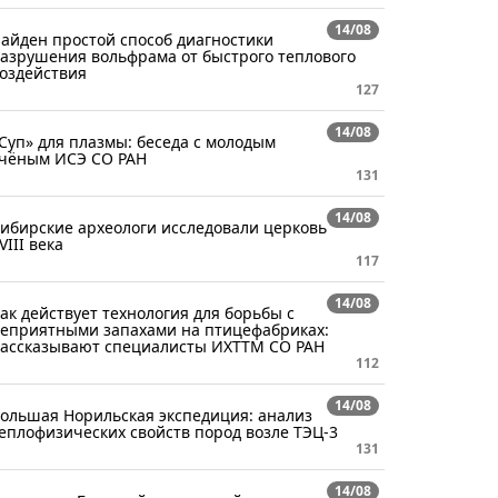
14/08
айден простой способ диагностики
азрушения вольфрама от быстрого теплового
оздействия
127
14/08
Суп» для плазмы: беседа с молодым
чёным ИСЭ СО РАН
131
14/08
ибирские археологи исследовали церковь
VIII века
117
14/08
ак действует технология для борьбы с
еприятными запахами на птицефабриках:
ассказывают специалисты ИХТТМ СО РАН
112
14/08
ольшая Норильская экспедиция: анализ
еплофизических свойств пород возле ТЭЦ-3
131
14/08