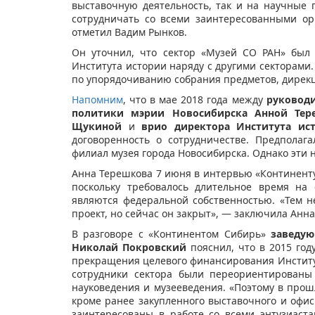
выставочную деятельность, так и на научные 
сотрудничать со всеми заинтересованными ор
отметил Вадим Рынков.
Он уточнил, что сектор «Музей СО РАН» был 
Института истории наряду с другими секторами.
по упорядочиванию собрания предметов, дирекц
Напомним
, что в мае 2018 года между
руководи
политики мэрии Новосибирска Анной Тер
Щукиной
и
врио директора Института ис
договоренность о сотрудничестве. Предполаг
филиал музея города Новосибирска. Однако эти 
Анна Терешкова 7 июня в интервью «Континент
поскольку требовалось длительное время на
являются федеральной собственностью. «Тем не
проект, но сейчас он закрыт», — заключила Анн
В разговоре с «Континентом Сибирь»
заведу
Николай Покровский
пояснил, что в 2015 год
прекращения целевого финансирования Институт
сотрудники сектора были переориентированы 
науковедения и музееведения. «Поэтому в прош
кроме ранее закупленного выставочного и офисн
заинтересованы в работе со всеми энтузиас