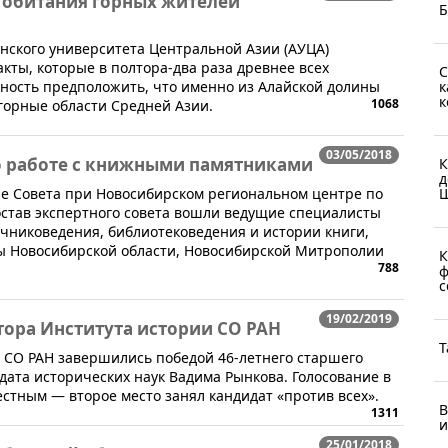
 обитания горных жителей
Б
нского университета Центральной Азии (АУЦА)
кты, которые в полтора-два раза древнее всех
С
к
жность предположить, что именно из Алайской долины
к
1068
горные области Средней Азии.
03/05/2018
по работе с книжными памятниками
К
д
Ш
ние Совета при Новосибирском региональном центре по
остав экспертного совета вошли ведущие специалисты
очниковедения, библиотековедения и истории книги,
ы Новосибирской области, Новосибирской Митрополии
К
788
ф
с
19/02/2019
ора Института истории СО РАН
Т
 СО РАН завершились победой 46-летнего старшего
дата исторических наук Вадима Рынкова. Голосование в
естным — второе место занял кандидат «против всех».
В
1311
и
25/01/2018