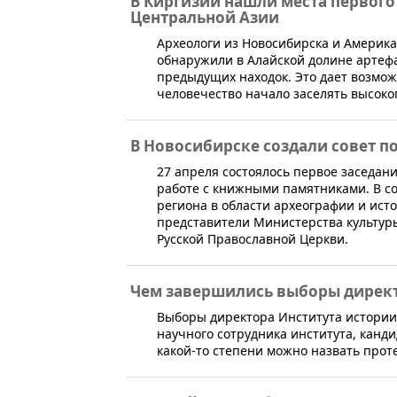
В Киргизии нашли места первого
Центральной Азии
Археологи из Новосибирска и Америка
обнаружили в Алайской долине артефа
предыдущих находок. Это дает возмо
человечество начало заселять высоко
В Новосибирске создали совет 
​27 апреля состоялось первое заседа
работе с книжными памятниками. В с
региона в области археографии и ист
представители Министерства культур
Русской Православной Церкви.
Чем завершились выборы директ
​Выборы директора Института истории
научного сотрудника института, канди
какой-то степени можно назвать прот