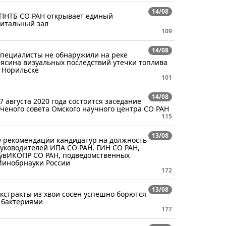
14/08
ПНТБ СО РАН открывает единый
итальный зал
109
14/08
пециалисты не обнаружили на реке
ясина визуальных последствий утечки топлива
 Норильске
101
14/08
7 августа 2020 года состоится заседание
ченого совета Омского научного центра СО РАН
115
13/08
 рекомендации кандидатур на должность
уководителей ИПА СО РАН, ГИН СО РАН,
увИКОПР СО РАН, подведомственных
инобрнауки России
172
13/08
кстракты из хвои сосен успешно борются
 бактериями
177