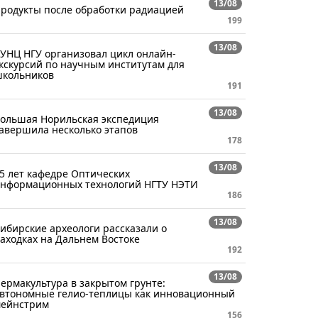
13/08
родукты после обработки радиацией
199
13/08
УНЦ НГУ организовал цикл онлайн-
кскурсий по научным институтам для
кольников
191
13/08
ольшая Норильская экспедиция
авершила несколько этапов
178
13/08
5 лет кафедре Оптических
нформационных технологий НГТУ НЭТИ
186
13/08
ибирские археологи рассказали о
аходках на Дальнем Востоке
192
13/08
ермакультура в закрытом грунте:
втономные гелио-теплицы как инновационный
ейнстрим
156