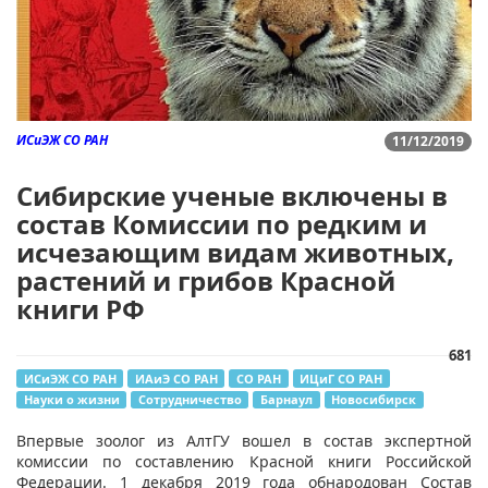
ИСиЭЖ СО РАН
11/12/2019
Сибирские ученые включены в
состав Комиссии по редким и
исчезающим видам животных,
растений и грибов Красной
книги РФ
681
ИСиЭЖ СО РАН
ИАиЭ СО РАН
СО РАН
ИЦиГ СО РАН
Науки о жизни
Сотрудничество
Барнаул
Новосибирск
​Впервые зоолог из АлтГУ вошел в состав экспертной
комиссии по составлению Красной книги Российской
Федерации. 1 декабря 2019 года обнародован Состав