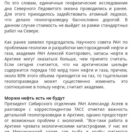
По его словам, единичные геофизические исследования
дна Северного Ледовитого океана проводились и ранее.
Для этого приходилось задействовать атомный ледокол,
что делало геологоразведку баснословно дорогой. В
данном случае стоимость не выйдет за рамки стандартных
работ на Севере.
Как ранее заявлял председатель Научного совета РАН по
проблемам геологии и разработки месторождений нефти и
газа, академик РАН Алексей Конторович, запасы нефти в
Арктике могут оказаться больше, чем принято считать.
Если сегодня считается, что на арктическом шельфе
содержится порядка 100 млрд тонн нефти и газа, причем,
около 80% этого объема приходится на газ, то тщательная
геологоразведка может существенно изменить это
соотношение в пользу нефти, считает академик.
Моржи нефть есть не будут
Президент Сибирского отделения РАН Александр Асеев в
разговоре с корреспондентом ТАСС отметил важность
детальной геологоразведки в Арктике, однако предостерег
от возможных проблем с экологией. "Все-таки работа в
Арктике чревата экологическими катастрофами. У нас же
не Мексиканский залив, где рыба и крабы питаются