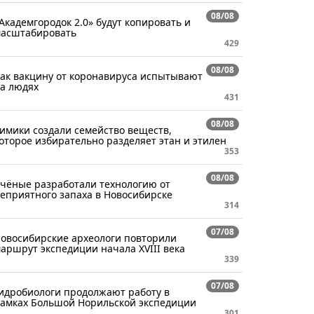
08/08
Академгородок 2.0» будут копировать и
асштабировать
429
08/08
ак вакцину от коронавируса испытывают
а людях
431
08/08
имики создали семейство веществ,
оторое избирательно разделяет этан и этилен
353
08/08
чёные разработали технологию от
еприятного запаха в Новосибирске
314
07/08
овосибирские археологи повторили
аршрут экспедиции начала XVIII века
339
07/08
идробиологи продолжают работу в
амках Большой Норильской экспедиции
301