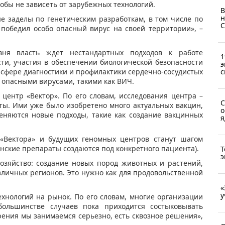
чтобы не зависеть от зарубежных технологий.
В
н
е заделы по генетическим разработкам, в том числе по
С
 победил особо опасный вирус на своей территории», –
ня власть ждет нестандартных подходов к работе
1
сти, участия в обеспечении биологической безопасности
э
 сфере диагностики и профилактики сердечно-сосудистых
с
с опасными вирусами, такими как ВИЧ.
ентр «Вектор». По его словам, исследования центра –
С
ты. Ими уже было изобретено много актуальных вакцин,
о
меняются новые подходы, такие как создание вакцинных
я
 «Вектора» и будущих геномных центров станут шагом
нские препараты создаются под конкретного пациента).
Т
э
озяйство: создание новых пород животных и растений,
личных регионов. Это нужно как для продовольственной
«
у
хнологий на рынок. По его словам, многие организации
ольшинстве случаев пока приходится состыковывать
рения мы занимаемся серьезно, есть сквозное решения»,