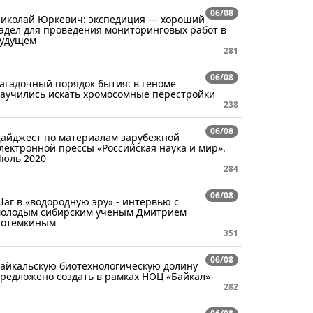
06/08
иколай Юркевич: экспедиция — хороший
адел для проведения мониторинговых работ в
удущем
281
06/08
агадочный порядок бытия: в геноме
аучились искать хромосомные перестройки
238
06/08
айджест по материалам зарубежной
лектронной прессы «Российская наука и мир».
юль 2020
284
06/08
аг в «водородную эру» - интервью с
олодым сибирским ученым Дмитрием
отемкиным
351
06/08
айкальскую биотехнологическую долину
редложено создать в рамках НОЦ «Байкал»
282