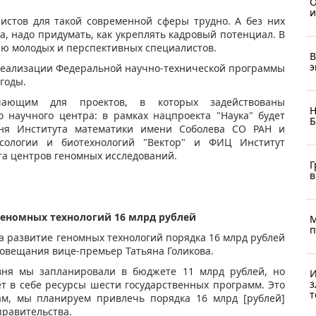
О
и
истов для такой современной сферы трудно. А без них
а, надо придумать, как укреплять кадровый потенциал. В
ию молодых и перспективных специалистов.
В
э
реализации Федеральной научно-технической программы
 годы.
ающим для проектов, в которых задействованы
Н
о научного центра: в рамках нацпроекта "Наука" будет
Б
вня Института математики имени Соболева СО РАН и
усологии и биотехнологий "Вектор" и ФИЦ Институт
та центров геномных исследований.
Г
в
геномных технологий 16 млрд рублей
М
п
а развитие геномных технологий порядка 16 млрд рублей
совещания вице-премьер Татьяна Голикова.
вня мы запланировали в бюджете 11 млрд рублей, но
И
з
т в себе ресурсы шести государственных программ. Это
т
ам, мы планируем привлечь порядка 16 млрд [рублей]
правительства.