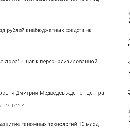
Н
в
г
рд рублей внебюджетных средств на
Р
т
ектора" - шаг к персонализированной
К
э
К
О
ровня Дмитрий Медведев ждет от центра
н
, 12/11/2019
Ц
з
К
азвитие геномных технологий 16 млрд