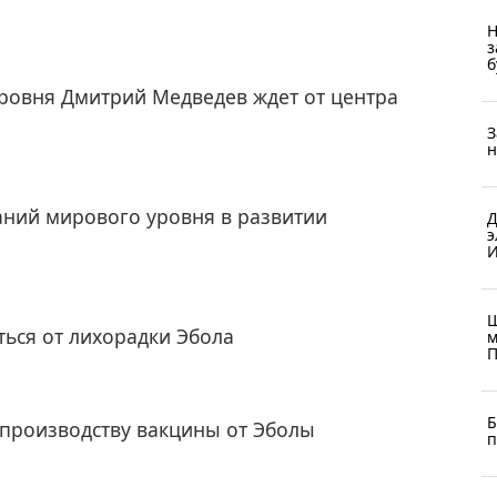
Н
з
б
ровня Дмитрий Медведев ждет от центра
З
н
аний мирового уровня в развитии
Д
э
И
Ш
ься от лихорадки Эбола
м
П
Б
 производству вакцины от Эболы
п