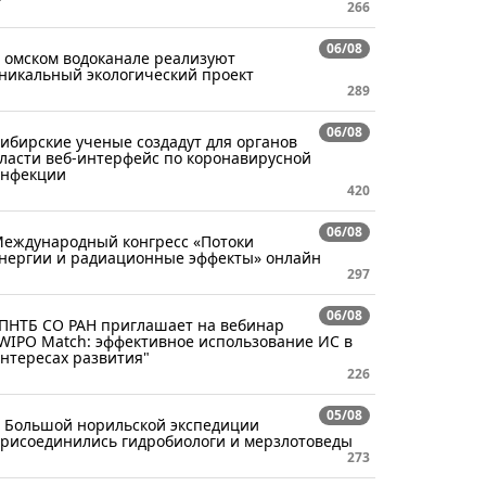
266
06/08
 омском водоканале реализуют
никальный экологический проект
289
06/08
ибирские ученые создадут для органов
ласти веб-интерфейс по коронавирусной
нфекции
420
06/08
еждународный конгресс «Потоки
нергии и радиационные эффекты» онлайн
297
06/08
ПНТБ СО РАН приглашает на вебинар
WIPO Match: эффективное использование ИС в
нтересах развития"
226
05/08
 Большой норильской экспедиции
рисоединились гидробиологи и мерзлотоведы
273