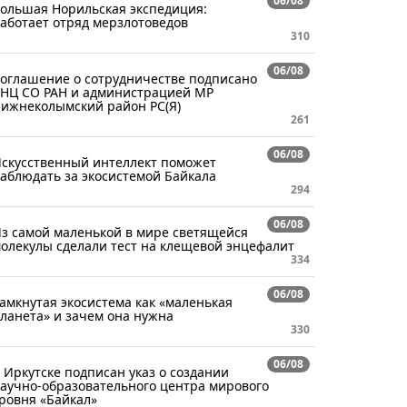
06/08
ольшая Норильская экспедиция:
аботает отряд мерзлотоведов
310
06/08
оглашение о сотрудничестве подписано
НЦ СО РАН и администрацией МР
ижнеколымский район РС(Я)
261
06/08
скусственный интеллект поможет
аблюдать за экосистемой Байкала
294
06/08
з самой маленькой в мире светящейся
олекулы сделали тест на клещевой энцефалит
334
06/08
амкнутая экосистема как «маленькая
ланета» и зачем она нужна
330
06/08
 Иркутске подписан указ о создании
аучно-образовательного центра мирового
ровня «Байкал»