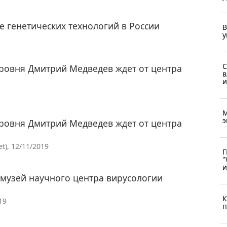
е генетических технологий в России
В
у
С
ровня Дмитрий Медведев ждет от центра
в
и
М
э
ровня Дмитрий Медведев ждет от центра
t), 12/11/2019
Г
"
и
музей научного центра вирусологии
К
19
п