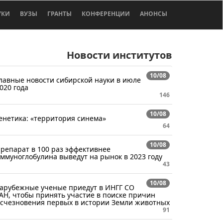
УКИ
ВУЗЫ
ГРАНТЫ
КОНФЕРЕНЦИИ
АНОНСЫ
Новости институтов
10/08
лавные новости сибирской науки в июле
020 года
146
10/08
енетика: «территория синема»
64
10/08
репарат в 100 раз эффективнее
ммуноглобулина выведут на рынок в 2023 году
43
10/08
арубежные ученые приедут в ИНГГ СО
АН, чтобы принять участие в поиске причин
счезновения первых в истории Земли животных
91