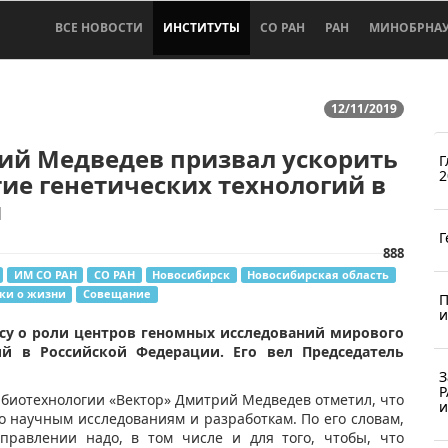
ВСЕ НОВОСТИ
ИНСТИТУТЫ
СО РАН
РАН
МИНОБРНА
12/11/2019
ий Медведев призвал ускорить
Г
2
ие генетических технологий в
и
Г
888
ИМ СО РАН
СО РАН
Новосибирск
Новосибирская область
ки о жизни
Совещание
П
и
су о роли центров геномных исследований мирового
ий в Российской Федерации. Его вел Председатель
З
Р
 биотехнологии «Вектор» Дмитрий Медведев отметил, что
и
о научным исследованиям и разработкам. По его словам,
правлении надо, в том числе и для того, чтобы, что