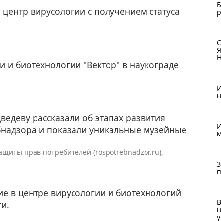
Б
центр вирусологии с получением статуса
р
С
Я
Н
и и биотехнологии "Вектор" в наукограде
И
н
едеву рассказали об этапах развития
И
бнадзора и показали уникальные музейные
м
щиты прав потребителей (rospotrebnadzor.ru),
З
п
е в центре вирусологии и биотехнологий
В
ти.
н
у