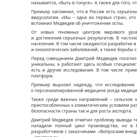
называется, «быть в тонусе». А также для того, 
Премьер напомнил, что в России есть серьезны
вирусологии. «Мы – одна из первых стран, кто
вспомнил Медведев об уничтожении оспы.
От новых геномных центров мирового уров
и достижения серьезных результатов. В частно
населения. В том числе ожидаются разработки в
и онкологических заболеваний, а также борьбы 
Перед совещанием Дмитрий Медведев посетил ц
уникальны, а работают здесь особые специалис
есть и другие исследования. В том числе при
платформ.
Премьер выразил надежду, что исследования
к персонализированной медицине (когда медици
Также среди важных направлений – сельское х
приспособленных к климатическим условиям раз
безопасности страны так и для роста экспорта.
Дмитрий Медведев отметил проблему вывода те
наладили полный цикл производства, но в б
разработчиков с заказчиками. «Вопросами внед