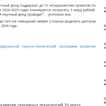
аучный фонд поддержит до 15 четырехлетних проектов по
«
 2020-2023 годах планируется потратить 3 млрд рублей.
м
 научный фонд проводит", - уточнила она.
е того же совещания заявил о планах выделить центрам
2024 года.
К
н
Х
деральной научно-технической программе развития
к
У
н
Н
м
Г
р
азвитие геномных технологий 16 млрд