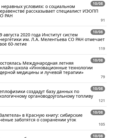
10/08
 неравных условиях: о социальном
еравенстве рассказывает специалист ИЭОПП
О РАН
91
10/08
9 августа 2020 года Институт систем
нергетики им. Л.А. Мелентьева СО РАН отмечает
вое 60-летие
119
10/08
остоялась Международная летняя
нлайн-школа «Инновационные технологии
дерной медицины и лучевой терапии»
79
10/08
еплофизики создадут базу данных по
кологичному органоводоугольному топливу
121
10/08
Залетела» в Красную книгу: сибирские
чёные заботятся о сохранении уток
105
10/08