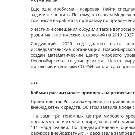
– отметил он.
Еще одна проблема – кадровая. Найти специал
задачи не решить. Поэтому, по словам Медведев
том числе выработать программу по привлечен
Участники совещания обсудили также вопросы 
развития генетических технологий на 2019–2027
Следующий, 2020 год должен стать реш
исследовательские организации Новосибирског
создан математический центр мирового уро
Новосибирского госуниверситета. Центр вир
цитологии и генетики СО РАН вошли в два проек
***
Кабмин рассчитывает привлечь на развитие 
Правительство России намеревается привлечь н
внебюджетных средств. Об этом заявила в ходе 
"На сами три геномных центра мирового уро
программа значительно шире, и она объединяе
111 млрд рублей. По предварительным оценк
ресурсов внебюджетных", - рассказала зампред 