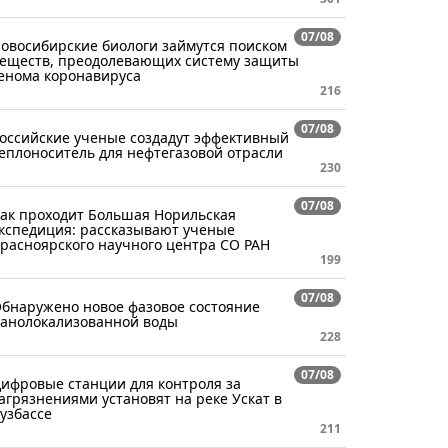
07/08
овосибирские биологи займутся поиском
еществ, преодолевающих систему защиты
енома коронавируса
216
07/08
оссийские ученые создадут эффективный
еплоноситель для нефтегазовой отрасли
230
07/08
ак проходит Большая Норильская
кспедиция: рассказывают ученые
расноярского научного центра СО РАН
199
07/08
бнаружено новое фазовое состояние
анолокализованной воды
228
07/08
ифровые станции для контроля за
агрязнениями установят на реке Ускат в
узбассе
211