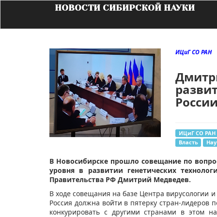
НОВОСТИ СИБИРСКОЙ НАУКИ
ИЦиГ СО РАН
Дмитр
развит
Росси
ИЦиГ СО РАН
Власть
Нау
В Новосибирске прошло совещание по вопро
уровня в развитии генетических технолог
Правительства РФ Дмитрий Медведев.
В ходе совещания на базе Центра вирусологии и
Россия должна войти в пятерку стран-лидеров п
конкурировать с другими странами в этом на