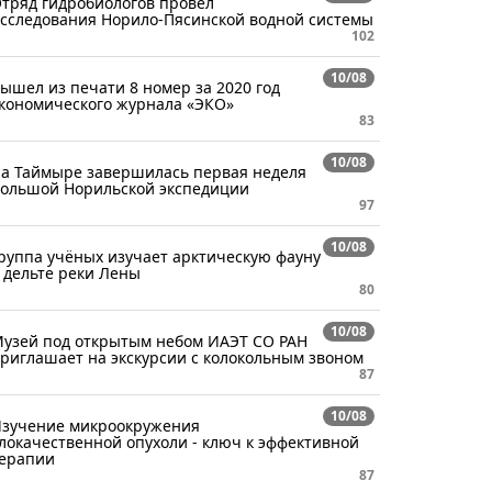
тряд гидробиологов провел
сследования Норило-Пясинской водной системы
102
10/08
ышел из печати 8 номер за 2020 год
кономического журнала «ЭКО»
83
10/08
а Таймыре завершилась первая неделя
ольшой Норильской экспедиции
97
10/08
руппа учёных изучает арктическую фауну
 дельте реки Лены
80
10/08
узей под открытым небом ИАЭТ СО РАН
риглашает на экскурсии с колокольным звоном
87
10/08
зучение микроокружения
локачественной опухоли - ключ к эффективной
ерапии
87