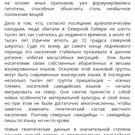
на основе иных признаков, уже формулировались
гипотезы, способные объяснить столь необычное
положение вещей.
Дело в том, что, согласно последним археологическим
находкам, люди обитали в Северной Сибири не шесть
тысяч лет, как считалось до недавнего времени, а около 45
тысяч лет (причем вплоть до 72 градуса северной
широты). Судя по всему, до самого конца ледникового
периода это население стабильно проживало в данном
регионе, избегая масштабных миграций. Они были
носителями своих собственных аборигенных и весьма
изолированных языков. Осколком этой языковой группы
могут быть современные юкагирские языки. В последние
несколько тысяч лет группа пришельцев — южных
племен, носителей самодийских языков — начала
мигрировать на север. Они смогли принести с собой
новые особенности материальной культуры и свой язык,
но при этом не были достаточно многочисленны, чтобы
заметно изменить генетический состав местного
населения. Поэтому северные самодийцы — самодийцы
лишь по языку, но не по крови.
Новые генетические данные в значительной степени
решают давний вопрос о происхождении самодийских