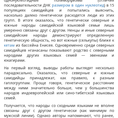
однонуклеотидные полиморфизмы (отличия
последовательности ДНК
размером в один нуклеотид
) в 15
популяциях самодийцев и попытались выяснить,
насколько далеко генетически расходятся люди из этих
групп. В итоге оказалось, что генетически северные и
южные народы самодийской языковой семьи лишь
умеренно связаны друг с другом. Ненцы и иные северные
самодийские народы демонстрируют определенную
генетическую общность, но вот южные (селькупы) ближе к
кетам
из бассейна Енисея. Одновременно среди северных
самодийцев нганасаны показывают родство с северными
народами других языковых семей — эвенками и
юкагирами.
На первый взгляд, выводы работы выглядят несколько
парадоксально. Оказалось, что северные и южные
самодийцы принадлежат, как правило, к разным
гаплогруппам. Проще говоря, генетическое расстояние
между ними значительно больше, чем у большинства
народов индоевропейской или сино-тибетской языковых
семей.
Получается, что народы со сходными языками не вполне
связаны друг с другом генетически (как минимум по
мужской линии). Однако авторы напоминают, что ранее,