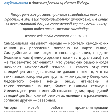
опубликована
в
American Journal of Human Biology.
Географическое распространение самодийских языков
(красный) в XVII веке (приблизительно; штриховка) и в конце
XX века (сплошной фон) на современной карте России. Внизу
справа виден ареал саянских самодийцев
Фото: Wikimedia commons / CC BY 2.5
Самодийцами называют народы — носители самодийских
языков (их расселение показано на карте выше).
Самодийские языки входят в состав уральских, но даже
близкие к ним финно-угорские (тоже часть уральских) все
же так заметно отличаются, что уральскую семью иногда
называют макросемьей языков. С самого открытия
самодийцев исследователям не давало покоя то, что на
этих языках говорили две группы — живущие у Северного
Ледовитого океана ненцы, энцы, нганасаны, а
также живущие на юге, ближе к Саянам, селькупы.
Имелись две группы мнений: согласно одним, прародиной
самодийцев был южный регион их нынешнего расселения,
согласно другим — северный.
Авторы новой работы проанализировали