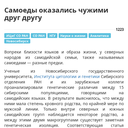
Самоеды оказались чужими
друг другу
1223
ИЦиГ СО РАН
СО РАН
НГУ
Науки о жизни
Аналитика
Новосибирск
​Вопреки близости языков и образа жизни, у северных
народов из самодийской семьи, также называемых
самоедами — разные предки.
Ученые из Новосибирского государственного
университета,
Института цитологии и генетики
Сибирского
отделения РАН и их зарубежные коллеги
проанализировали генетические различия между 15
сибирскими популяциями, говорящими на
самодийских языках. В результате выяснилось, что между
ними мала степень кровного родства, по крайней мере по
мужской линии. Только внутри северных и южных
самодийских групп наблюдается некоторое родство, а
между этими двумя макрогруппами существует заметная
генетическая изоляция. Соответствующая статья