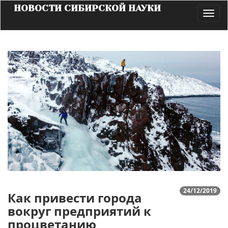
НОВОСТИ СИБИРСКОЙ НАУКИ
Toggl
navig
24/12/2019
Как привести города
вокруг предприятий к
процветанию