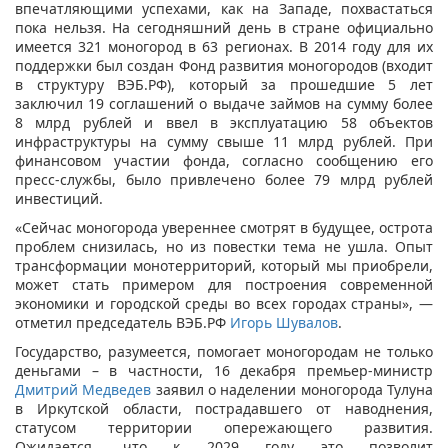
впечатляющими успехами, как на Западе, похвастаться
пока нельзя. На сегодняшний день в стране официально
имеется 321 моногород в 63 регионах. В 2014 году для их
поддержки был создан Фонд развития моногородов (входит
в структуру ВЭБ.РФ), который за прошедшие 5 лет
заключил 19 соглашений о выдаче займов на сумму более
8 млрд рублей и ввел в эксплуатацию 58 объектов
инфраструктуры на сумму свыше 11 млрд рублей. При
финансовом участии фонда, согласно сообщению его
пресс-службы, было привлечено более 79 млрд рублей
инвестиций.
«Сейчас моногорода увереннее смотрят в будущее, острота
проблем снизилась, но из повестки тема не ушла. Опыт
трансформации монотерриторий, который мы приобрели,
может стать примером для построения современной
экономики и городской среды во всех городах страны», —
отметил председатель ВЭБ.РФ
Игорь Шувалов
.
Государство, разумеется, помогает моногородам не только
деньгами – в частности, 16 декабря премьер-министр
Дмитрий Медведев
заявил о наделении моногорода Тулуна
в Иркутской области, пострадавшего от наводнения,
статусом территории опережающего развития.
Ожидается, что к 2029 году это позволит