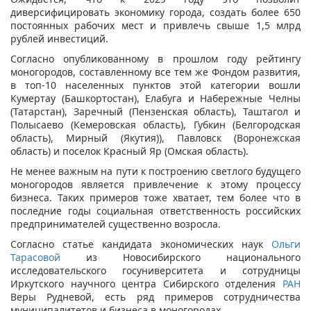
диверсифицировать экономику города, создать более 650
постоянных рабочих мест и привлечь свыше 1,5 млрд
рублей инвестиций.
Согласно опубликованному в прошлом году рейтингу
моногородов, составленному все тем же Фондом развития,
в топ-10 населенных пунктов этой категории вошли
Кумертау (Башкортостан), Елабуга и Набережные Челны
(Татарстан), Заречный (Пензенская область), Таштагол и
Полысаево (Кемеровская область), Губкин (Белгородская
область), Мирный (Якутия)), Павловск (Воронежская
область) и поселок Красный Яр (Омская область).
Не менее важным на пути к построению светлого будущего
моногородов является привлечение к этому процессу
бизнеса. Таких примеров тоже хватает, тем более что в
последние годы социальная ответственность российских
предпринимателей существенно возросла.
Согласно статье кандидата экономических наук
Ольги
Тарасовой
из Новосибирского национального
исследовательского госуниверситета и сотрудницы
Иркутского научного центра Сибирского отделения
РАН
Веры Рудневой, есть ряд примеров сотрудничества
муниципалитетов и бизнеса в моногородах.