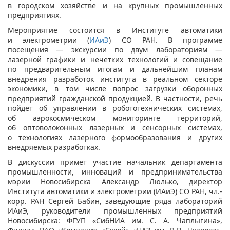
в городском хозяйстве и на крупных промышленных
предприятиях.
Мероприятие состоится в Институте автоматики
и электрометрии (
ИАиЭ
) СО РАН. В программе
посещения — экскурсии по двум лабораториям —
лазерной графики и нечетких технологий и совещание
по предварительным итогам и дальнейшим планам
внедрения разработок института в реальном секторе
экономики, в том числе вопрос загрузки оборонных
предприятий гражданской продукцией. В частности, речь
пойдет об управлении в робототехнических системах,
об аэрокосмическом мониторинге территорий,
об оптоволоконных лазерных и сенсорных системах,
о технологиях лазерного формообразования и других
внедряемых разработках.
В дискуссии примет участие начальник департамента
промышленности, инноваций и предпринимательства
мэрии Новосибирска Александр Люлько, директор
Института автоматики и электрометрии (ИАиЭ) СО РАН, чл.-
корр. РАН Сергей Бабин, заведующие ряда лабораторий
ИАиЭ, руководители промышленных предприятий
Новосибирска: ФГУП «СибНИА им. С. А. Чаплыгина»,