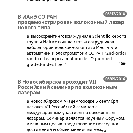
06/12/2018
В ИАиЭ СО РАН
продемонстрирован волоконный лазер
нового типа
В высокорейтинговом журнале Scientific Reports
группы Nature вышла статья сотрудников
лаборатории волоконной оптики Института
автоматики и электрометрии СО РАН "2nd-order
random lasing in a multimode LD-pumped
1001
graded-index fiber".
06/09/2016
В Новосибирске проходит VII
Российский семинар по волоконным
лазерам
В новосибирском Академгородке 5 сентября
начался VII Российский семинар с
международным участием по волоконным
лазерам. Семинар является научным форумом,
имеющим целью представление последних
достижений и обмен мнениями между