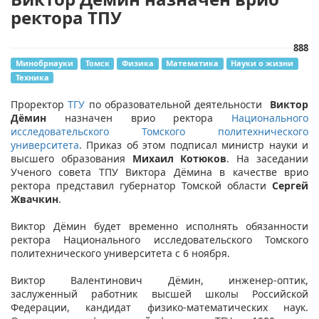
ректора ТПУ
888
Минобрнауки
Томск
Физика
Математика
Науки о жизни
Техника
Проректор
ТГУ
по образовательной деятельности
Виктор
Дёмин
назначен врио ректора
Национального
исследовательского Томского политехнического
университета
. Приказ об этом подписал министр науки и
высшего образования
Михаил Котюков
. На заседании
Ученого совета ТПУ Виктора Дёмина в качестве врио
ректора представил губернатор Томской области
Сергей
Жвачкин
.
Виктор Дёмин будет временно исполнять обязанности
ректора Национального исследовательского Томского
политехнического университета с 6 ноября.
Виктор Валентинович Дёмин, инженер-оптик,
заслуженный работник высшей школы Российской
Федерации, кандидат физико-математических наук.