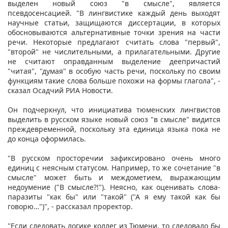
выделен новый союз "в смысле", является
псевдосенсацией. "В лингвистике каждый день выходят
научные статьи, защищаются диссертации, в которых
обосновываются альтернативные точки зрения на части
речи. Некоторые предлагают считать слова "первый",
"второй" не числительными, а прилагательными. Другие
не считают оправданным выделение деепричастий
"читая", "думая" в особую часть речи, поскольку по своим
функциям такие слова больше похожи на формы глагола", -
сказал Осадчий РИА Новости.
Он подчеркнул, что инициатива тюменских лингвистов
выделить в русском языке новый союз "в смысле" видится
преждевременной, поскольку эта единица языка пока не
до конца оформилась.
"В русском просторечии зафиксировано очень много
единиц с неясным статусом. Например, то же сочетание "в
смысле" может быть и междометием, выражающим
недоумение ("В смысле?!"). Неясно, как оценивать слова-
паразиты "как бы" или "такой" ("А я ему такой как бы
говорю…")", - рассказал проректор.
"Если следовать логике коллег из Тюмени, то следовало бы