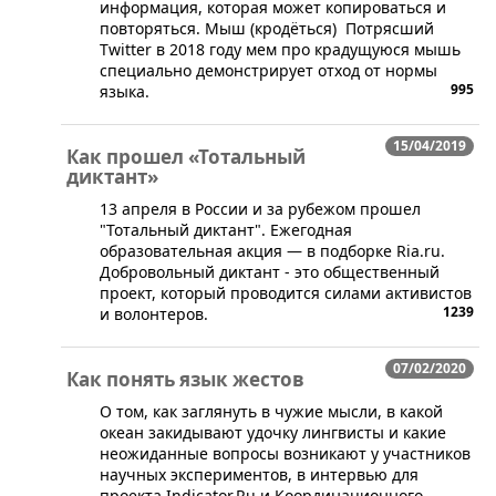
информация, которая может копироваться и
повторяться. Мыш (кродёться) Потрясший
Twitter в 2018 году мем про крадущуюся мышь
специально демонстрирует отход от нормы
995
языка.
15/04/2019
Как прошел «Тотальный
диктант»
​13 апреля в России и за рубежом прошел
"Тотальный диктант". Ежегодная
образовательная акция — в подборке Ria.ru.
Добровольный диктант - это общественный
проект, который проводится силами активистов
1239
и волонтеров.
07/02/2020
Как понять язык жестов
​О том, как заглянуть в чужие мысли, в какой
океан закидывают удочку лингвисты и какие
неожиданные вопросы возникают у участников
научных экспериментов, в интервью для
проекта Indicator.Ru и Координационного