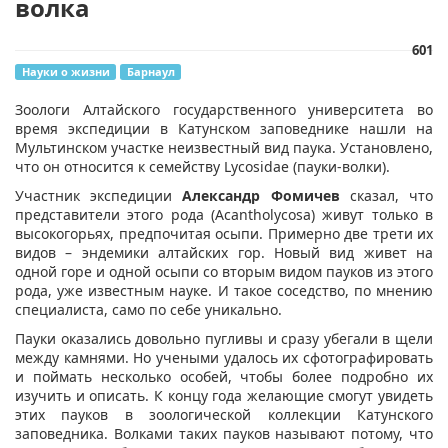
волка
601
Науки о жизни
Барнаул
​Зоологи Алтайского государственного университета во
время экспедиции в Катунском заповеднике нашли на
Мультинском участке неизвестный вид паука. Установлено,
что он относится к семейству Lycosidae (пауки-волки).
Участник экспедиции
Александр Фомичев
сказал, что
представители этого рода (Acantholycosa) живут только в
высокогорьях, предпочитая осыпи. Примерно две трети их
видов – эндемики алтайских гор. Новый вид живет на
одной горе и одной осыпи со вторым видом пауков из этого
рода, уже известным науке. И такое соседство, по мнению
специалиста, само по себе уникально.
Пауки оказались довольно пугливы и сразу убегали в щели
между камнями. Но учеными удалось их сфотографировать
и поймать несколько особей, чтобы более подробно их
изучить и описать. К концу года желающие смогут увидеть
этих пауков в зоологической коллекции Катунского
заповедника. Волками таких пауков называют потому, что