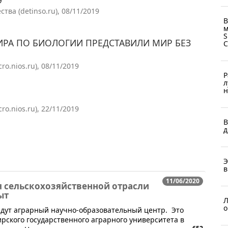
ва (detinso.ru), 08/11/2019
В
м
S
РА ПО БИОЛОГИИ ПРЕДСТАВИЛИ МИР БЕЗ
o.nios.ru), 08/11/2019
Р
л
н
o.nios.ru), 22/11/2019
В
д
Э
в
11/06/2020
я сельскохозяйственной отрасли
ыт
Л
о
адут аграрный научно-образовательный центр. Это
ирского государственного аграрного университета в