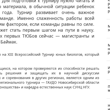
 Для подготовки к турниру нужно читать и
р
о материала, в обычной ситуации ребенок
к
р
года. Турнир развивает очень важное
оманде. Именно слаженность работы всей
м фактором, если команды равны по силе.
М
ожет стать первым шагом на пути в науку.
э
их первых ТЮБов сейчас — магистранты и
 Баймак.
М
н
р
на XIII Всероссийский Турнир юных биологов, который
И
щихся, на котором проверяются их способности решать
р
лять решения и защищать их в научной дискуссии
к и соревнования в других регионах, является одним из
 регионального турнира — ГАУДО Новосибирской области
П
юношества» и кафедра естественных наук СУНЦ НГУ.
м
Н
и