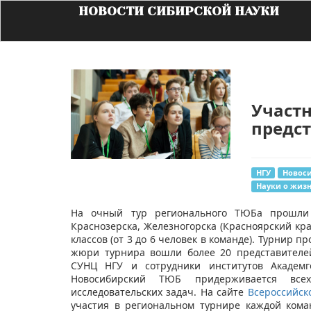
НОВОСТИ СИБИРСКОЙ НАУКИ
Участ
предст
НГУ
Новос
Науки о жиз
На очный тур регионального ТЮБа прошли 
Краснозерска, Железногорска (Красноярский кра
классов (от 3 до 6 человек в команде). Турнир п
жюри турнира вошли более 20 представителей
СУНЦ НГУ и сотрудники институтов Академг
Новосибирский ТЮБ придерживается вс
исследовательских задач. На сайте
Всероссийск
участия в региональном турнире каждой ком