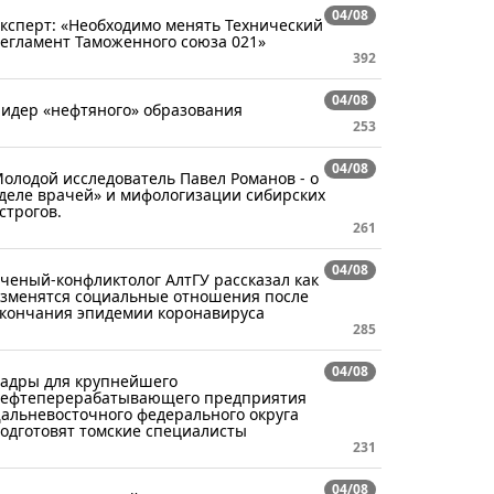
04/08
ксперт: «Необходимо менять Технический
егламент Таможенного союза 021»
392
04/08
идер «нефтяного» образования
253
04/08
олодой исследователь Павел Романов - о
деле врачей» и мифологизации сибирских
строгов.
261
04/08
ченый-конфликтолог АлтГУ рассказал как
зменятся социальные отношения после
кончания эпидемии коронавируса
285
04/08
адры для крупнейшего
ефтеперерабатывающего предприятия
альневосточного федерального округа
одготовят томские специалисты
231
04/08