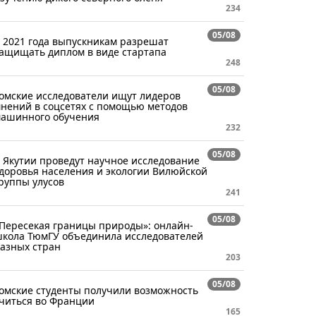
234
05/08
 2021 года выпускникам разрешат
ащищать диплом в виде стартапа
248
05/08
омские исследователи ищут лидеров
нений в соцсетях с помощью методов
ашинного обучения
232
05/08
 Якутии проведут научное исследование
доровья населения и экологии Вилюйской
руппы улусов
241
05/08
Пересекая границы природы»: онлайн-
кола ТюмГУ объединила исследователей
азных стран
203
05/08
омские студенты получили возможность
читься во Франции
165