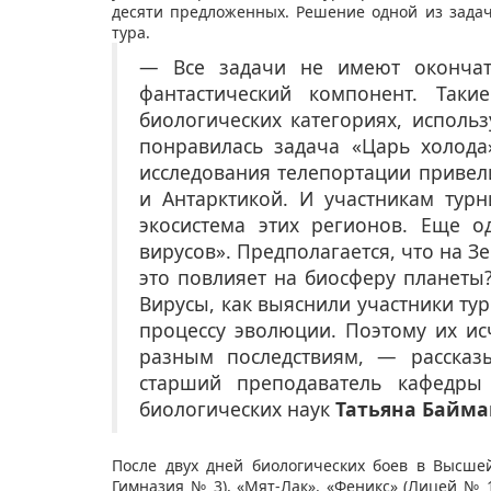
десяти предложенных. Решение одной из задач
тура.
— Все задачи не имеют окончат
фантастический компонент. Так
биологических категориях, исполь
понравилась задача «Царь холода»
исследования телепортации привел
и Антарктикой. И участникам тур
экосистема этих регионов. Еще 
вирусов». Предполагается, что на З
это повлияет на биосферу планеты?
Вирусы, как выяснили участники тур
процессу эволюции. Поэтому их и
разным последствиям, — рассказы
старший преподаватель кафедры 
биологических наук
Татьяна Байма
После двух дней биологических боев в Высш
Гимназия № 3), «Мят-Лак». «Феникс» (Лицей № 