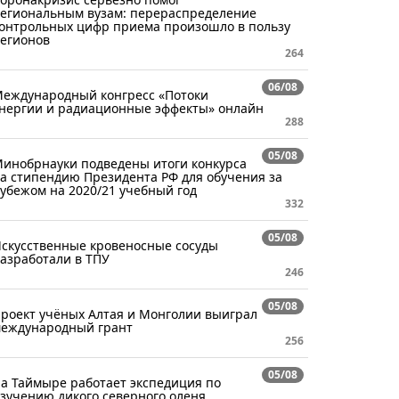
егиональным вузам: перераспределение
онтрольных цифр приема произошло в пользу
егионов
264
06/08
еждународный конгресс «Потоки
нергии и радиационные эффекты» онлайн
288
05/08
инобрнауки подведены итоги конкурса
а стипендию Президента РФ для обучения за
убежом на 2020/21 учебный год
332
05/08
скусственные кровеносные сосуды
азработали в ТПУ
246
05/08
роект учёных Алтая и Монголии выиграл
еждународный грант
256
05/08
а Таймыре работает экспедиция по
зучению дикого северного оленя