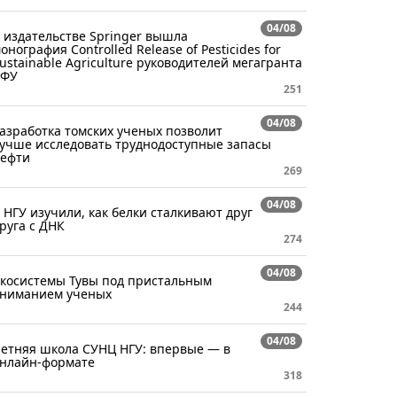
04/08
 издательстве Springer вышла
онография Controlled Release of Pesticides for
ustainable Agriculture руководителей мегагранта
СФУ
251
04/08
азработка томских ученых позволит
учше исследовать труднодоступные запасы
ефти
269
04/08
 НГУ изучили, как белки сталкивают друг
руга с ДНК
274
04/08
косистемы Тувы под пристальным
ниманием ученых
244
04/08
етняя школа СУНЦ НГУ: впервые — в
нлайн-формате
318