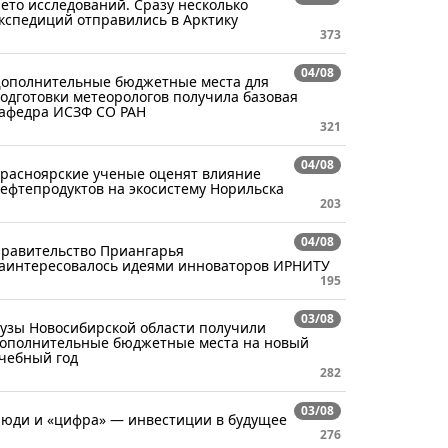
ето исследований. Сразу несколько
кспедиций отправились в Арктику
373
04/08
ополнительные бюджетные места для
одготовки метеорологов получила базовая
афедра ИСЗФ СО РАН
321
04/08
расноярские ученые оценят влияние
ефтепродуктов на экосистему Норильска
203
04/08
равительство Приангарья
аинтересовалось идеями инноваторов ИРНИТУ
195
03/08
узы Новосибирской области получили
ополнительные бюджетные места на новый
чебный год
282
03/08
юди и «цифра» — инвестиции в будущее
276