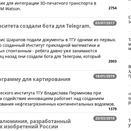
ие для интеграции 3D-печатного транспорта в
2754
BM Watson.
С
з
03/07/2017
ситета создали бота для Telegram,
Т
нис Шарапов подали документы в ТГУ одними из первых.
м
о созданный Институт прикладной математики и
м
ыл спонтанным - ребята давно уже занимаются
 назад они создали бота для Телеграм, который
2003
В
з
г
18/01/2019
рограмму для картирования
еского института ТГУ Владислава Перминова при
«
ш
 содействия инновациям работает над созданием
р
ования нефтезагрязненных континентальных водоемов.
1379
20/03/2018
Т
 алюминия, разработанный
у
х изобретений России