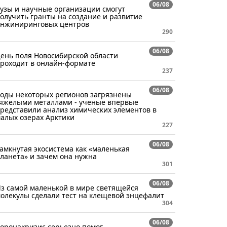
06/08
узы и научные организации смогут
олучить гранты на создание и развитие
нжиниринговых центров
290
06/08
ень поля Новосибирской области
роходит в онлайн-формате
237
06/08
оды некоторых регионов загрязнены
яжелыми металлами - ученые впервые
редставили анализ химических элементов в
алых озерах Арктики
227
06/08
амкнутая экосистема как «маленькая
ланета» и зачем она нужна
301
06/08
з самой маленькой в мире светящейся
олекулы сделали тест на клещевой энцефалит
304
06/08
оронакризис серьезно помог