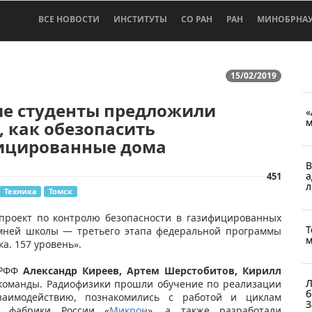
ВСЕ НОВОСТИ
ИНСТИТУТЫ
СО РАН
РАН
МИНОБРНА
15/02/2019
ие студенты предложили
«
м
, как обезопасить
ицированные дома
В
а
451
л
Техника
Томск
 проект по контролю безопасности в газифицированных
Т
имней школы — третьего этапа федеральной программы
м
а. 157 уровень».
 РФФ
Александр Киреев, Артем Шерстобитов, Кирилл
Л
 команды. Радиофизики прошли обучение по реализации
б
аимодействию, познакомились с работой и циклам
З
й фабрики России «
Микрон
», а также разработали