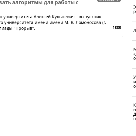
вать алгоритмы для работы с
Э
р
го университета Алексей Кульневич - выпускник
о университета имени имени М. В. Ломоносова (г.
1880
мпиады "Прорыв".
Л
М
«
о
У
и
о
К
н
Д
п