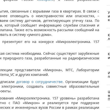
тия, связанные с взрывами газа в квартирах. В связи с
У
ранее оповещать о неисправностях или опасностях, –
и
к
ваем систему датчиков, детектирующих утечку газа. По
ом, который сообщает информацию службам спасения и
лапана. Также есть возможность рассылки сообщений на
вать в систему «умного дома».
К
л
 презентуют его на конкурсе «Микроэлектроника. 157
акая система необходима. Сейчас существуют зарубежные
К
и
ки природного газа, разработанные на радиофизическом
лекции представители «Микрона», МТС, Лаборатории
И
stema_VC и других компаний.
п
подписали
договор о сотрудничестве
. Организации будут
 электроники, создавать совместные образовательные
оекты.
Ш
м
зования «Микроэлектроника. 157 уровень» разработана
П
стно с ПАО «Микрон» и реализуется при поддержке
ческих и инженерных вузов России в рамках реализации