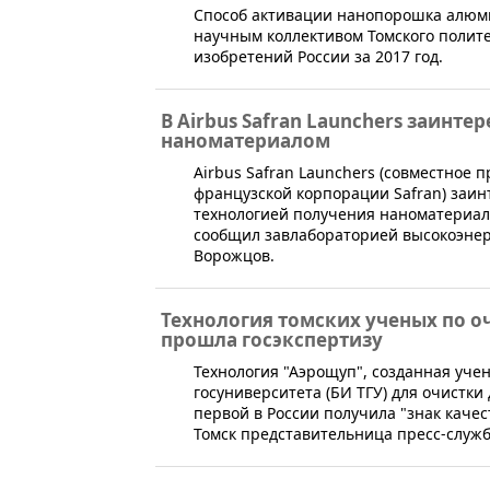
​Способ активации нанопорошка алюм
научным коллективом Томского полите
изобретений России за 2017 год.
В Airbus Safran Launchers заинт
наноматериалом
​Airbus Safran Launchers (совместное
французской корпорации Safran) заин
технологией получения наноматериала 
сообщил завлабораторией высокоэнер
Ворожцов.
Технология томских ученых по о
прошла госэкспертизу
Технология "Аэрощуп", созданная уче
госуниверситета (БИ ТГУ) для очистк
первой в России получила "знак каче
Томск представительница пресс-служб