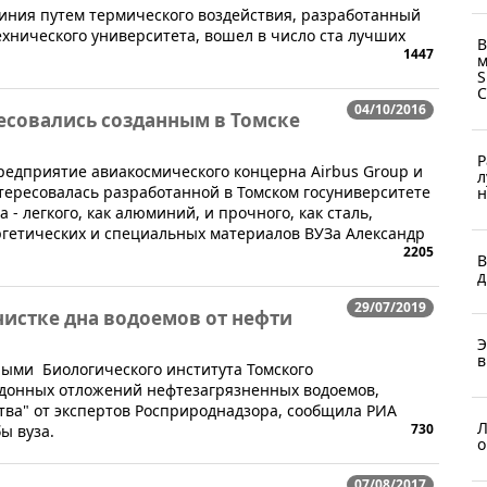
иния путем термического воздействия, разработанный
хнического университета, вошел в число ста лучших
В
1447
м
S
04/10/2016
ересовались созданным в Томске
Р
 предприятие авиакосмического концерна Airbus Group и
л
тересовалась разработанной в Томском госуниверситете
н
- легкого, как алюминий, и прочного, как сталь,
гетических и специальных материалов ВУЗа Александр
2205
В
д
29/07/2019
чистке дна водоемов от нефти
Э
в
ными Биологического института Томского
и донных отложений нефтезагрязненных водоемов,
ства" от экспертов Росприроднадзора, сообщила РИА
Л
730
ы вуза.
о
07/08/2017