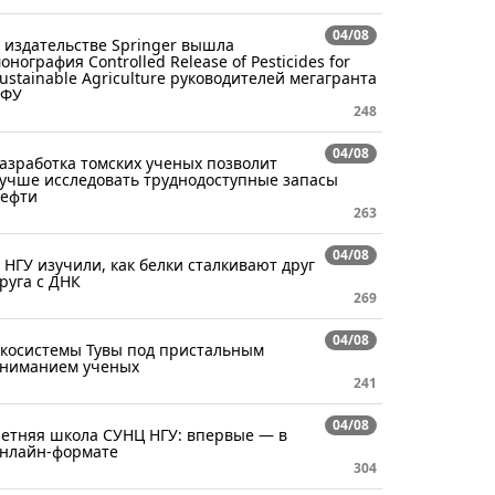
04/08
 издательстве Springer вышла
онография Controlled Release of Pesticides for
ustainable Agriculture руководителей мегагранта
СФУ
248
04/08
азработка томских ученых позволит
учше исследовать труднодоступные запасы
ефти
263
04/08
 НГУ изучили, как белки сталкивают друг
руга с ДНК
269
04/08
косистемы Тувы под пристальным
ниманием ученых
241
04/08
етняя школа СУНЦ НГУ: впервые — в
нлайн-формате
304