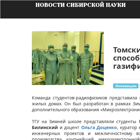
НОВОСТИ СИБИРСКОЙ НАУКИ
Томск
способ
газиф
Инновации
​Команда студентов-радиофизиков представила
жилых домах. Он был разработан в рамках З
дополнительного образования «Микроэлектроник
ТГУ на Зимней школе представляли студенты
Билинский
и доцент
Ольга Доценко
, куратор
инженерных проектов и межличностному вз
производства крупнейшей микроэлектронно