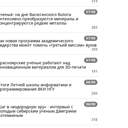
214
07/08
ченые: на дне Васюганского болота
нтенсивно преобразуются минералы и
онцентрируются редкие металлы
283
07/08
ак новая программа академического
идерства может помочь «третьей миссии» вузов
259
07/08
расноярские учёные работают над
нновационным материалом для 3D-печати
181
06/08
тоги Летней школы информатики и
рограммирования ВКИ НГУ
256
06/08
аг в «водородную эру» - интервью с
олодым сибирским ученым Дмитрием
отемкиным
318