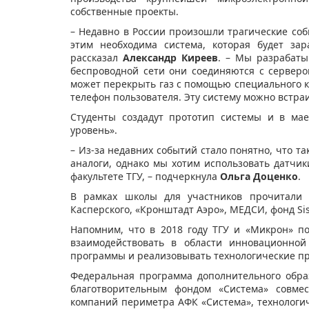
собственные проекты.
– Недавно в России произошли трагические собы
этим необходима система, которая будет за
рассказал
Александр Киреев
. – Мы разрабаты
беспроводной сети они соединяются с сервер
может перекрыть газ с помощью специального к
телефон пользователя. Эту систему можно встраи
Студенты создадут прототип системы и в мае
уровень».
– Из-за недавних событий стало понятно, что т
аналоги, однако мы хотим использовать датчи
факультете ТГУ, – подчеркнула
Ольга Доценко
.
В рамках школы для участников прочитали 
Касперского, «Кронштадт Аэро», МЕДСИ, фонд Si
Напомним, что в 2018 году ТГУ и «Микрон» 
взаимодействовать в области инновационной
программы и реализовывать технологические пр
Федеральная программа дополнительного обра
благотворительным фондом «Система» совме
компаний периметра АФК «Система», технологи