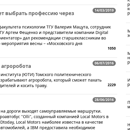
р
к
14/03/2019
ет выбрать профессию через
р
факультета психологии ТГУ Валерия Мацута, сотрудник
М
ГУ Артем Фещенко и представители компании Digital
э
риентатор» дал рекомендации старшеклассникам во
 мероприятия весны – «Московского дня
1050
М
н
р
06/07/2016
 агроробота
института (ЮТИ) Томского политехнического
И
азрабатывают агроробота, который сможет пахать
р
2229
ителей и косить траву.
28/06/2016
П
м
м на дороги выходят самоуправляемые маршрутки.
автобус "Olli", созданный компанией Local Motors в
Dtoday, Local Motors наиболее известна в качестве
Н
автомобилей, а IBM предоставила необходимое
и