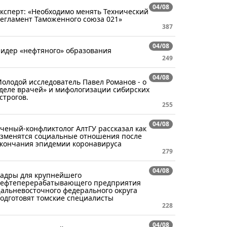
04/08
ксперт: «Необходимо менять Технический
егламент Таможенного союза 021»
387
04/08
идер «нефтяного» образования
249
04/08
олодой исследователь Павел Романов - о
деле врачей» и мифологизации сибирских
строгов.
255
04/08
ченый-конфликтолог АлтГУ рассказал как
зменятся социальные отношения после
кончания эпидемии коронавируса
279
04/08
адры для крупнейшего
ефтеперерабатывающего предприятия
альневосточного федерального округа
одготовят томские специалисты
228
04/08