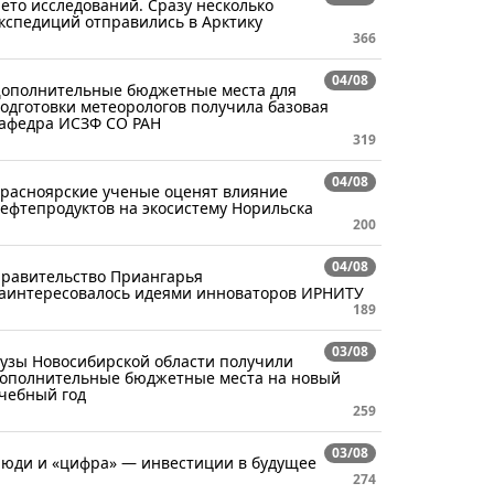
ето исследований. Сразу несколько
кспедиций отправились в Арктику
366
04/08
ополнительные бюджетные места для
одготовки метеорологов получила базовая
афедра ИСЗФ СО РАН
319
04/08
расноярские ученые оценят влияние
ефтепродуктов на экосистему Норильска
200
04/08
равительство Приангарья
аинтересовалось идеями инноваторов ИРНИТУ
189
03/08
узы Новосибирской области получили
ополнительные бюджетные места на новый
чебный год
259
03/08
юди и «цифра» — инвестиции в будущее
274