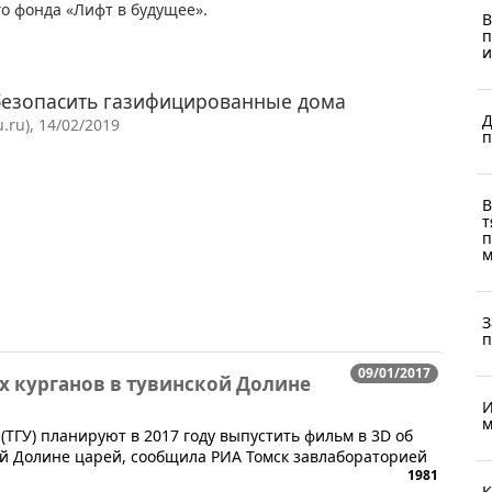
о фонда «Лифт в будущее».
В
п
и
обезопасить газифицированные дома
Д
ru), 14/02/2019
п
В
т
п
м
З
п
09/01/2017
ах курганов в тувинской Долине
И
м
 (ТГУ) планируют в 2017 году выпустить фильм в 3D об
ой Долине царей, сообщила РИА Томск завлабораторией
1981
К