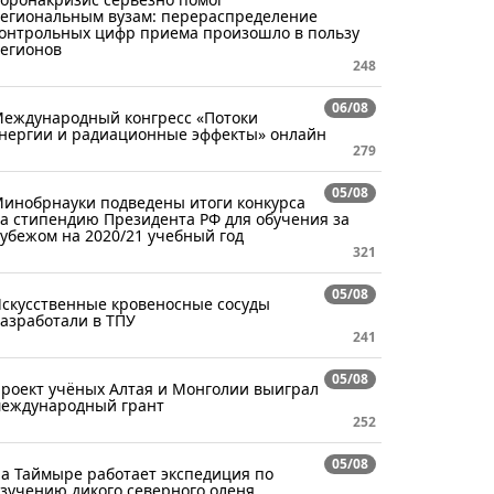
егиональным вузам: перераспределение
онтрольных цифр приема произошло в пользу
егионов
248
06/08
еждународный конгресс «Потоки
нергии и радиационные эффекты» онлайн
279
05/08
инобрнауки подведены итоги конкурса
а стипендию Президента РФ для обучения за
убежом на 2020/21 учебный год
321
05/08
скусственные кровеносные сосуды
азработали в ТПУ
241
05/08
роект учёных Алтая и Монголии выиграл
еждународный грант
252
05/08
а Таймыре работает экспедиция по
зучению дикого северного оленя