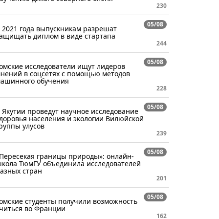
230
05/08
 2021 года выпускникам разрешат
ащищать диплом в виде стартапа
244
05/08
омские исследователи ищут лидеров
нений в соцсетях с помощью методов
ашинного обучения
228
05/08
 Якутии проведут научное исследование
доровья населения и экологии Вилюйской
руппы улусов
239
05/08
Пересекая границы природы»: онлайн-
кола ТюмГУ объединила исследователей
азных стран
201
05/08
омские студенты получили возможность
читься во Франции
162