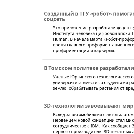
Созданный в ТГУ «робот» помога
соцсеть
​Это приложение разработали доцент 
Института человека цифровой эпохи Т
Human. В начале марта «Робот-профо
время главного профориентационного
профориентации и карьеры».
В Томском политехе разработали
Ученые Юргинского технологического 
университета вместе со студентами р
землю, обрабатывать растения от вред
3D-технологии завоевывают мир
​Вслед за автомобилями с автопилото
Первенцем новой концепции стал микро
сотрудничестве с IBM. Как сообщает 3
первого производителя 3D-печатных 