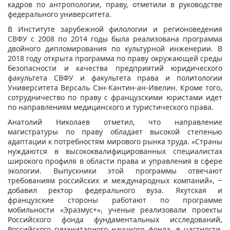
кадров по антропологии, праву, отметили в руководстве
федерального университета.
В Институте зарубежной филологии и регионоведения
СВФУ с 2008 по 2014 годы была реализована программа
двойного дипломирования по культурной инженерии. В
2018 году открыта программа по праву окружающей среды
безопасности и качества предприятий юридического
факультета СВФУ и факультета права и политологии
Университета Версаль Сэн-Кантин-ан-Ивелин. Кроме того,
сотрудничество по праву с французскими юристами идет
по направлениям медицинского и туристического права.
Анатолий Николаев отметил, что направление
магистратуры по праву обладает высокой степенью
адаптации к потребностям мирового рынка труда. «Страны
нуждаются в высококвалифицированных специалистах
широкого профиля в области права и управления в сфере
экологии. Выпускники этой программы отвечают
требованиям российских и международных компаний», ‒
добавил ректор федерального вуза. Якутская и
французские стороны работают по программе
мобильности «Эразмус+», ученые реализовали проекты
Российского фонда фундаментальных исследований,
Российского гуманитарного научного фонда, в частности,