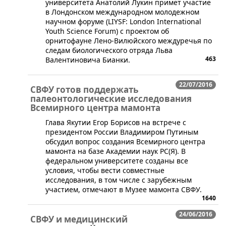
университета Анатолий Лукин примет участие
в Лондонском международном молодежном
научном форуме (LIYSF: London International
Youth Science Forum) с проектом об
орнитофауне Лено-Вилюйского междуречья по
следам биологического отряда Льва
463
Валентиновича Бианки.
22/07/2016
СВФУ готов поддержать
палеонтологические исследования
Всемирного центра мамонта
​Глава Якутии Егор Борисов на встрече с
президентом России Владимиром Путиным
обсудил вопрос создания Всемирного центра
мамонта на базе Академии наук РС(Я). В
федеральном университете созданы все
условия, чтобы вести совместные
исследования, в том числе с зарубежным
участием, отмечают в Музее мамонта СВФУ.
1640
24/06/2016
СВФУ и медицинский