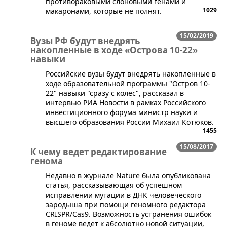
противораковыми слоновыми генами и
1029
макаронами, которые не полнят.
15/02/2019
Вузы РФ будут внедрять
накопленные в ходе «Острова 10-22»
навыки
​Российские вузы будут внедрять накопленные в
ходе образовательной программы "Остров 10-
22" навыки "сразу с колес", рассказал в
интервью РИА Новости в рамках Российского
инвестиционного форума министр науки и
высшего образования России Михаил Котюков.
1455
15/08/2017
К чему ведет редактирование
генома
​Недавно в журнале Nature была опубликована
статья, рассказывающая об успешном
исправлении мутации в ДНК человеческого
зародыша при помощи геномного редактора
CRISPR/Cas9. Возможность устранения ошибок
в геноме ведет к абсолютно новой ситуации,