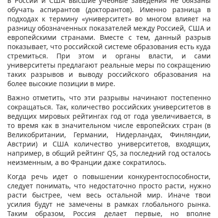
в России и США высшие учебные заведения не обязаны
обучать аспирантов (докторантов). Именно разница в
подходах к термину «университет» во многом влияет на
разницу обозначенных показателей между Россией, США и
европейскими странами. Вместе с тем, данный разрыв
показывает, что российской системе образования есть куда
стремиться. При этом и органы власти, и сами
университеты предлагают реальные меры по сокращению
таких разрывов и выводу российского образования на
более высокие позиции в мире.
Важно отметить, что эти разрывы начинают постепенно
сокращаться. Так, количество российских университетов в
ведущих мировых рейтингах год от года увеличивается, в
то время как в значительном числе европейских стран (в
Великобритании, Германии, Нидерландах, Финляндии,
Австрии) и США количество университетов, входящих,
например, в общий рейтинг QS, за последний год осталось
неизменным, а во Франции даже сократилось.
Когда речь идет о повышении конкурентоспособности,
следует понимать, что недостаточно просто расти, нужно
расти быстрее, чем весь остальной мир. Иначе твои
усилия будут не замечены в рамках глобального рынка.
Таким образом, Россия делает первые, но вполне