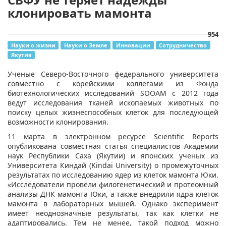
клонировать мамонта
954
Науки о жизни
Науки о Земле
Инновации
Сотрудничество
Якутия
​Ученые Северо-Восточного федерального университета
совместно с корейскими коллегами из Фонда
биотехнологических исследований SOOAM с 2012 года
ведут исследования тканей ископаемых животных по
поиску целых жизнеспособных клеток для последующей
возможности клонирования.
11 марта в электронном ресурсе Scientific Reports
опубликована совместная статья специалистов Академии
наук Республики Саха (Якутии) и японских ученых из
Университета Киндай (Kindai University) о промежуточных
результатах по исследованию ядер из клеток мамонта Юки.
«Исследователи провели филогенетический и протеомный
анализы ДНК мамонта Юки, а также внедрили ядра клеток
мамонта в лабораторных мышей. Однако эксперимент
имеет неоднозначные результаты, так как клетки не
адаптировались. Тем не менее, такой подход можно