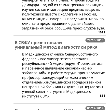
университета (ТПУ) привезли пробы воды из
Дамодара – одной из самых грязных рек Индии;
изучив состав и миграцию вредных веществ,
политехники вместе с коллегами из России,
Китая и Индии намерены предложить меры по
очистке и предотвращению дальнейшего
загрязнения реки, сообщила пресс-служба вуза.
1011
29/10/2018
В СВФУ презентовали
уникальный метод диагностики рака
​В Медицинской клинике Северо-Восточного
федерального университета состоялся
республиканский медиа-форум «Профилактика
и первичное выявление онкологических
заболеваний». В работе форума принял участие
профессор, заведующий онкологическим
отделением Хэйлунцзянской государственной
центральной больницы «Нункэн» (КНР) Гао Фэн,
ученый совет и студенты Медицинского
811
института СВФУ.
05/12/2019