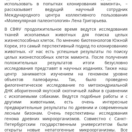
использовать в попытках клонирования мамонта», –
рассказывает ведущий научный сотрудник
Международного центра коллективного пользования
«Молекулярная палеонтология» Лена Григорьева.
В СВФУ продолжительное время ведутся исследования
тканей ископаемых животных для поиска целых
жизнеспособных клеток. По мнению биотехнологов Южной
Кореи, это самый перспективный подход по клонированию
животных. «У нас есть успешные результаты по поиску
целых жизнеспособных клеток мамонта. После получения
положительных результатов итоги безусловно
исследования представят в научных изданиях. Также наш
центр занимается изучением на геномном уровне
объектов палеофауны. Так, было проведено
филогенетическое исследование по митохондриальной
ДНК аборигенной якутской охотничьей лайки в сравнении
с ископаемыми собаками. Ведутся подобные работы и с
другими животными, есть очень интересные
предварительные результаты по древним и современным
лесным бизонам. Очень перспективны исследования
генома древних микроорганизмов. Совместно с Санкт-
Петербургским государственным университетом были
открыты новые непатогенные микроорганизмы. Все